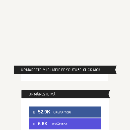
URMARESTE-MI FILMELE PE YOUTUBE. CLICK AICI!
URMĂREȘTE-MĂ
52.9K
URMARITORI
6.6K
URMĂRITORI