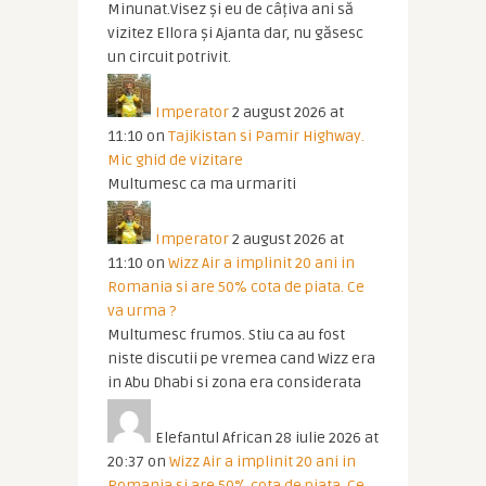
Minunat.Visez și eu de câțiva ani să
vizitez Ellora și Ajanta dar, nu găsesc
un circuit potrivit.
Imperator
2 august 2026 at
11:10
on
Tajikistan si Pamir Highway.
Mic ghid de vizitare
Multumesc ca ma urmariti
Imperator
2 august 2026 at
11:10
on
Wizz Air a implinit 20 ani in
Romania si are 50% cota de piata. Ce
va urma ?
Multumesc frumos. Stiu ca au fost
niste discutii pe vremea cand Wizz era
in Abu Dhabi si zona era considerata
Elefantul African
28 iulie 2026 at
20:37
on
Wizz Air a implinit 20 ani in
Romania si are 50% cota de piata. Ce