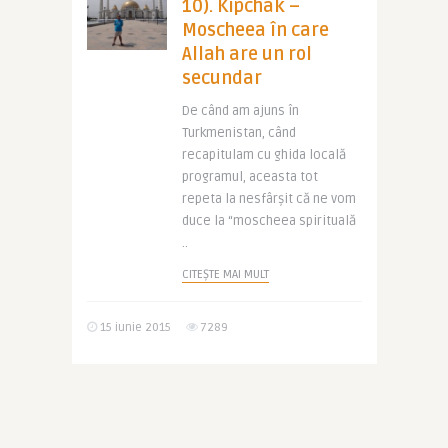
10). Kipchak –
Moscheea în care
Allah are un rol
secundar
De când am ajuns în
Turkmenistan, când
recapitulam cu ghida locală
programul, aceasta tot
repeta la nesfârșit că ne vom
duce la “moscheea spirituală
..
CITEȘTE MAI MULT
15 iunie 2015
7289