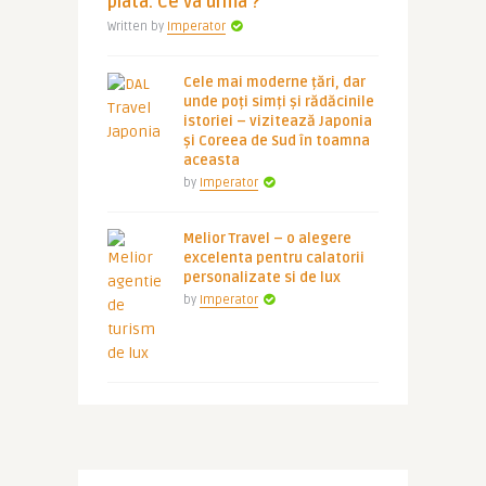
piata. Ce va urma ?
Written by
Imperator
Cele mai moderne țări, dar
unde poți simți și rădăcinile
istoriei – vizitează Japonia
și Coreea de Sud în toamna
aceasta
by
Imperator
Melior Travel – o alegere
excelenta pentru calatorii
personalizate si de lux
by
Imperator