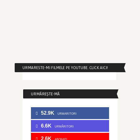
URMARESTE-MI FILMELE PE YOUTUBE. CLICK AICI!
URMĂREȘTE-MĂ
52.9K
URMARITORI
6.6K
URMĂRITORI
2.6K
ABONATI