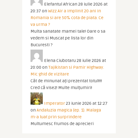
Elefantul African
28 iulie 2026 at
20:37
on
Wizz Air a implinit 20 ani in
Romania si are 50% cota de piata. Ce
va urma ?
Multa sanatate mamei tale! Oare o sa
vedem si Muscat pe lista lor din
Bucuresti ?
Elena Ciubotaru
28 iulie 2026 at
20:00
on
Tajikistan si Pamir Highway.
Mic ghid de vizitare
Cât de minunat ați prezentat totul!!!!
Cred că visez! Multe mulțumiri!
Imperator
23 iunie 2026 at 12:27
on
Andaluzia magica (ep. 1). Malaga
m-a luat prin surprindere
Multumesc frumos de aprecieri