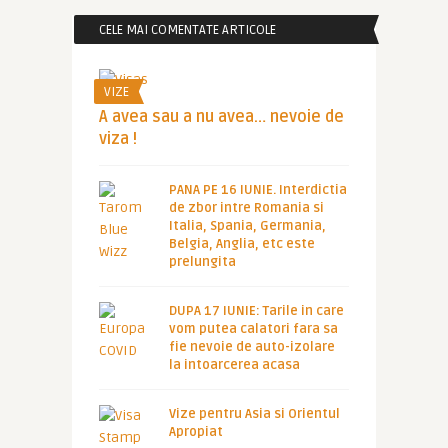
CELE MAI COMENTATE ARTICOLE
VIZE
A avea sau a nu avea… nevoie de
viza !
PANA PE 16 IUNIE. Interdictia
de zbor intre Romania si
Italia, Spania, Germania,
Belgia, Anglia, etc este
prelungita
DUPA 17 IUNIE: Tarile in care
vom putea calatori fara sa
fie nevoie de auto-izolare
la intoarcerea acasa
Vize pentru Asia si Orientul
Apropiat