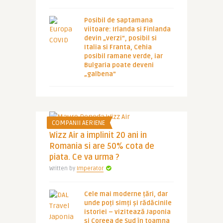
Posibil de saptamana
viitoare: Irlanda si Finlanda
devin „verzi”, posibil si
Italia si Franta, Cehia
posibil ramane verde, iar
Bulgaria poate deveni
„galbena”
COMPANII AERIENE
Wizz Air a implinit 20 ani in
Romania si are 50% cota de
piata. Ce va urma ?
Written by
Imperator
Cele mai moderne țări, dar
unde poți simți și rădăcinile
istoriei – vizitează Japonia
și Coreea de Sud în toamna