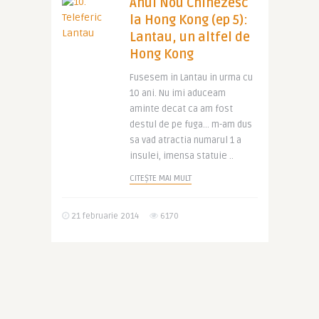
Anul Nou Chinezesc
la Hong Kong (ep 5):
Lantau, un altfel de
Hong Kong
Fusesem in Lantau in urma cu
10 ani. Nu imi aduceam
aminte decat ca am fost
destul de pe fuga… m-am dus
sa vad atractia numarul 1 a
insulei, imensa statuie ..
CITEȘTE MAI MULT
21 februarie 2014
6170