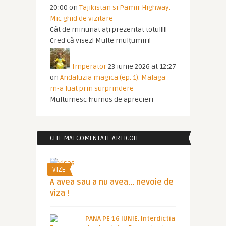
20:00
on
Tajikistan si Pamir Highway.
Mic ghid de vizitare
Cât de minunat ați prezentat totul!!!!
Cred că visez! Multe mulțumiri!
Imperator
23 iunie 2026 at 12:27
on
Andaluzia magica (ep. 1). Malaga
m-a luat prin surprindere
Multumesc frumos de aprecieri
CELE MAI COMENTATE ARTICOLE
VIZE
A avea sau a nu avea… nevoie de
viza !
PANA PE 16 IUNIE. Interdictia