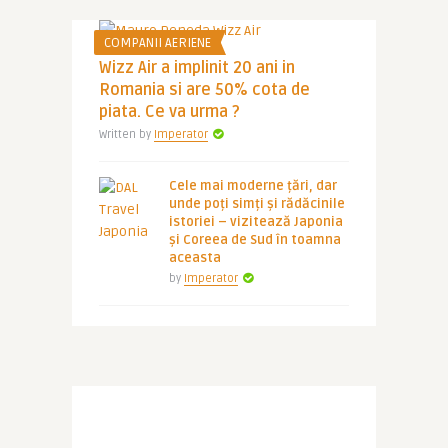
COMPANII AERIENE
Wizz Air a implinit 20 ani in
Romania si are 50% cota de
piata. Ce va urma ?
Written by
Imperator
Cele mai moderne țări, dar
unde poți simți și rădăcinile
istoriei – vizitează Japonia
și Coreea de Sud în toamna
aceasta
by
Imperator