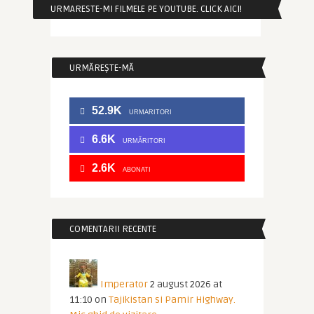
URMARESTE-MI FILMELE PE YOUTUBE. CLICK AICI!
URMĂREȘTE-MĂ
52.9K
URMARITORI
6.6K
URMĂRITORI
2.6K
ABONATI
COMENTARII RECENTE
Imperator
2 august 2026 at
11:10
on
Tajikistan si Pamir Highway.