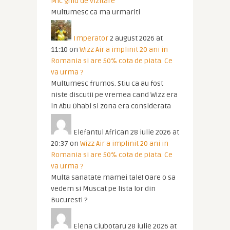
Mic ghid de vizitare
Multumesc ca ma urmariti
Imperator
2 august 2026 at
11:10
on
Wizz Air a implinit 20 ani in
Romania si are 50% cota de piata. Ce
va urma ?
Multumesc frumos. Stiu ca au fost
niste discutii pe vremea cand Wizz era
in Abu Dhabi si zona era considerata
Elefantul African
28 iulie 2026 at
20:37
on
Wizz Air a implinit 20 ani in
Romania si are 50% cota de piata. Ce
va urma ?
Multa sanatate mamei tale! Oare o sa
vedem si Muscat pe lista lor din
Bucuresti ?
Elena Ciubotaru
28 iulie 2026 at