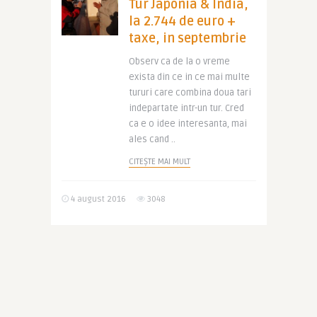
Tur Japonia & India,
la 2.744 de euro +
taxe, in septembrie
Observ ca de la o vreme
exista din ce in ce mai multe
tururi care combina doua tari
indepartate intr-un tur. Cred
ca e o idee interesanta, mai
ales cand ..
CITEȘTE MAI MULT
4 august 2016
3048