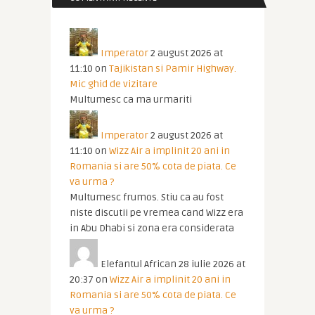
Imperator
2 august 2026 at
11:10
on
Tajikistan si Pamir Highway.
Mic ghid de vizitare
Multumesc ca ma urmariti
Imperator
2 august 2026 at
11:10
on
Wizz Air a implinit 20 ani in
Romania si are 50% cota de piata. Ce
va urma ?
Multumesc frumos. Stiu ca au fost
niste discutii pe vremea cand Wizz era
in Abu Dhabi si zona era considerata
Elefantul African
28 iulie 2026 at
20:37
on
Wizz Air a implinit 20 ani in
Romania si are 50% cota de piata. Ce
va urma ?