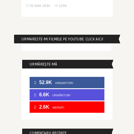
15 iulie 2014
5206
URMARESTE-MI FILMELE PE YOUTUBE. CLICK AICI!
URMĂREȘTE-MĂ
52.9K
URMARITORI
6.6K
URMĂRITORI
2.6K
ABONATI
COMENTARII RECENTE