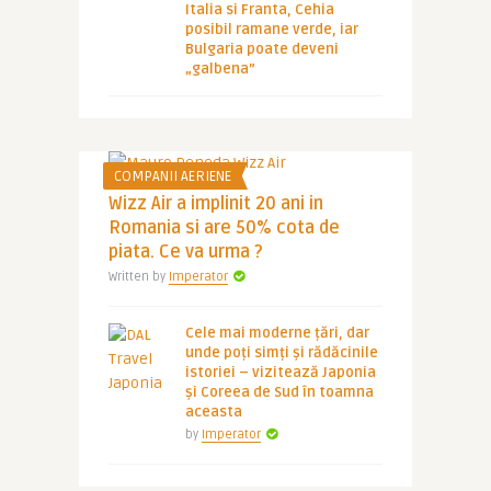
Italia si Franta, Cehia
posibil ramane verde, iar
Bulgaria poate deveni
„galbena”
COMPANII AERIENE
Wizz Air a implinit 20 ani in
Romania si are 50% cota de
piata. Ce va urma ?
Written by
Imperator
Cele mai moderne țări, dar
unde poți simți și rădăcinile
istoriei – vizitează Japonia
și Coreea de Sud în toamna
aceasta
by
Imperator