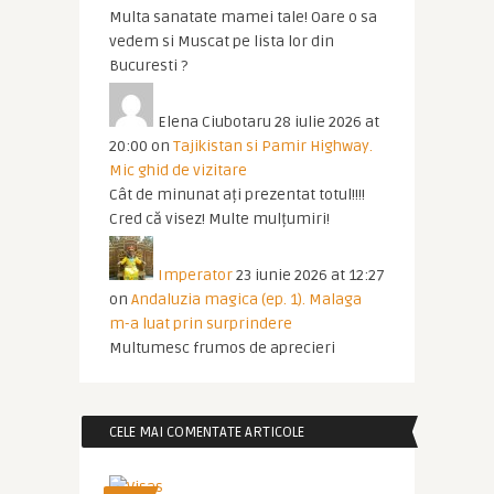
Multa sanatate mamei tale! Oare o sa
vedem si Muscat pe lista lor din
Bucuresti ?
Elena Ciubotaru
28 iulie 2026 at
20:00
on
Tajikistan si Pamir Highway.
Mic ghid de vizitare
Cât de minunat ați prezentat totul!!!!
Cred că visez! Multe mulțumiri!
Imperator
23 iunie 2026 at 12:27
on
Andaluzia magica (ep. 1). Malaga
m-a luat prin surprindere
Multumesc frumos de aprecieri
CELE MAI COMENTATE ARTICOLE