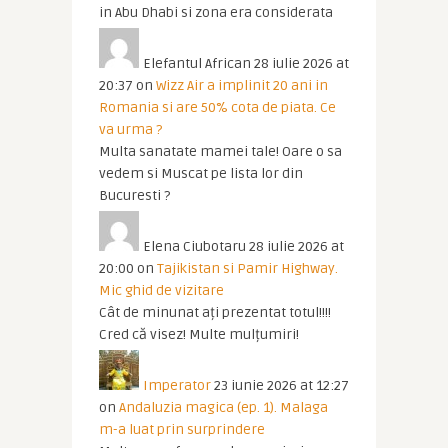
in Abu Dhabi si zona era considerata
Elefantul African
28 iulie 2026 at
20:37
on
Wizz Air a implinit 20 ani in
Romania si are 50% cota de piata. Ce
va urma ?
Multa sanatate mamei tale! Oare o sa
vedem si Muscat pe lista lor din
Bucuresti ?
Elena Ciubotaru
28 iulie 2026 at
20:00
on
Tajikistan si Pamir Highway.
Mic ghid de vizitare
Cât de minunat ați prezentat totul!!!!
Cred că visez! Multe mulțumiri!
Imperator
23 iunie 2026 at 12:27
on
Andaluzia magica (ep. 1). Malaga
m-a luat prin surprindere