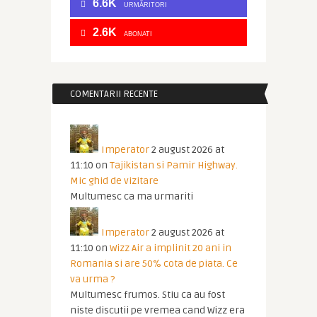
6.6K
URMĂRITORI
2.6K
ABONATI
COMENTARII RECENTE
Imperator
2 august 2026 at
11:10
on
Tajikistan si Pamir Highway.
Mic ghid de vizitare
Multumesc ca ma urmariti
Imperator
2 august 2026 at
11:10
on
Wizz Air a implinit 20 ani in
Romania si are 50% cota de piata. Ce
va urma ?
Multumesc frumos. Stiu ca au fost
niste discutii pe vremea cand Wizz era