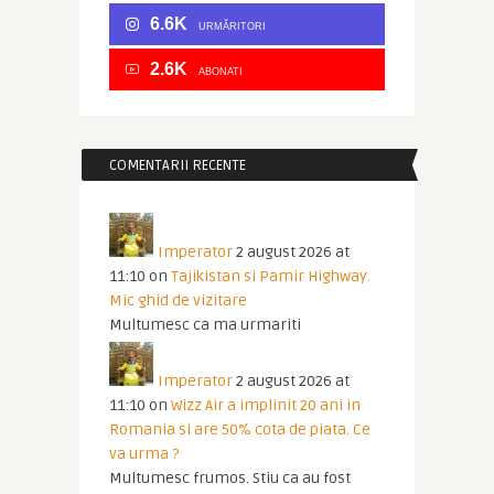
6.6K
URMĂRITORI
2.6K
ABONATI
COMENTARII RECENTE
Imperator
2 august 2026 at
11:10
on
Tajikistan si Pamir Highway.
Mic ghid de vizitare
Multumesc ca ma urmariti
Imperator
2 august 2026 at
11:10
on
Wizz Air a implinit 20 ani in
Romania si are 50% cota de piata. Ce
va urma ?
Multumesc frumos. Stiu ca au fost