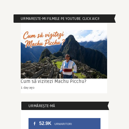
URMARESTE-MI FILMELE PE YOUTUBE. CLICK AICI!
Cum să vizitezi Machu Picchu?
1 day ago
URMĂREȘTE-MĂ
52.9K
URMARITORI