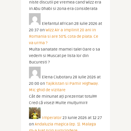
niste discutii pe vremea cand Wizz era
in Abu Dhabi si zona era considerata
Elefantul African
28 iulie 2026 at
20:37
on
Wizz Air a implinit 20 ani in
Romania si are 50% cota de piata. Ce
va urma ?
Multa sanatate mamei tale! Oare o sa
vedem si Muscat pe lista lor din
Bucuresti ?
Elena Ciubotaru
28 iulie 2026 at
20:00
on
Tajikistan si Pamir Highway.
Mic ghid de vizitare
Cât de minunat ați prezentat totul!!!!
Cred că visez! Multe mulțumiri!
Imperator
23 iunie 2026 at 12:27
on
Andaluzia magica (ep. 1). Malaga
m-a luat prin surprindere