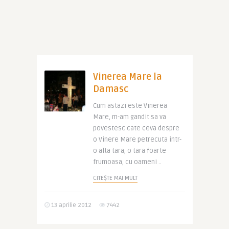
Vinerea Mare la
Damasc
Cum astazi este Vinerea
Mare, m-am gandit sa va
povestesc cate ceva despre
o Vinere Mare petrecuta intr-
o alta tara, o tara foarte
frumoasa, cu oameni ..
CITEȘTE MAI MULT
13 aprilie 2012
7442