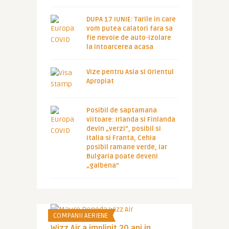
DUPA 17 IUNIE: Tarile in care
vom putea calatori fara sa
fie nevoie de auto-izolare
la intoarcerea acasa
Vize pentru Asia si Orientul
Apropiat
Posibil de saptamana
viitoare: Irlanda si Finlanda
devin „verzi”, posibil si
Italia si Franta, Cehia
posibil ramane verde, iar
Bulgaria poate deveni
„galbena”
COMPANII AERIENE
Wizz Air a implinit 20 ani in