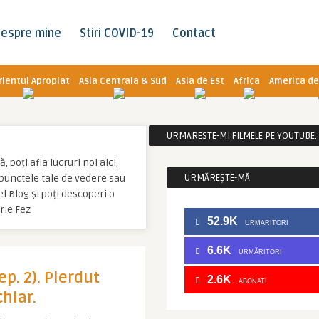
espre mine
Stiri COVID-19
Contact
rientul Apropiat
Asia Centrala & Sud
Asia de Est
Africa
America de
URMARESTE-MI FILMELE PE YOUTUBE. C
 poți afla lucruri noi aici,
u punctele tale de vedere sau
URMĂREȘTE-MĂ
l Blog și poți descoperi o
rie Fez
52.9K
URMARITORI
6.6K
URMĂRITORI
ep. 2). Pierdut
2.6K
ABONATI
hiar.