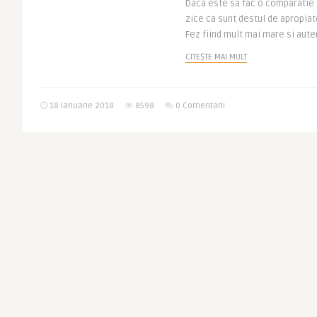
Daca este sa fac o comparatie 
zice ca sunt destul de apropia
Fez fiind mult mai mare si auten
CITEȘTE MAI MULT
18 ianuarie 2018
8598
0 Comentarii