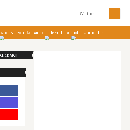
 Nord & Centrala
America de Sud
Oceania
Antarctica
LICK AICI!