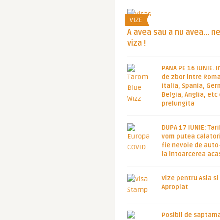
VIZE
A avea sau a nu avea… n
viza !
PANA PE 16 IUNIE. I
de zbor intre Roma
Italia, Spania, Ge
Belgia, Anglia, etc
prelungita
DUPA 17 IUNIE: Tari
vom putea calatori
fie nevoie de auto
la intoarcerea aca
Vize pentru Asia si
Apropiat
Posibil de saptam