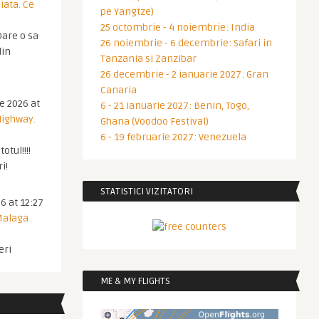
iata. Ce
pe Yangtze)
25 octombrie - 4 noiembrie: India
are o sa
26 noiembrie - 6 decembrie: Safari in
din
Tanzania si Zanzibar
26 decembrie - 2 ianuarie 2027: Gran
Canaria
ie 2026 at
6 - 21 ianuarie 2027: Benin, Togo,
Highway.
Ghana (Voodoo Festival)
6 - 19 februarie 2027: Venezuela
otul!!!!
i!
STATISTICI VIZITATORI
6 at 12:27
 Malaga
eri
ME & MY FLIGHTS