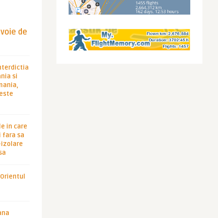
evoie de
nterdictia
nia si
rmania,
 este
le in care
 fara sa
-izolare
sa
 Orientul
ana