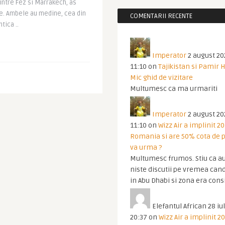
intre Fez si Marrakech, as
te. Ambele au medine, cea din
COMENTARII RECENTE
tica ..
Imperator
2 august 20
11:10
on
Tajikistan si Pamir 
Mic ghid de vizitare
Multumesc ca ma urmariti
Imperator
2 august 20
11:10
on
Wizz Air a implinit 20
Romania si are 50% cota de p
va urma ?
Multumesc frumos. Stiu ca au
niste discutii pe vremea cand
in Abu Dhabi si zona era cons
Elefantul African
28 iul
20:37
on
Wizz Air a implinit 20