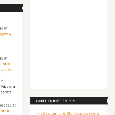
26 at
Highway.
26 at
 ani in
iata. Ce
 fost
 Wizz era
iderata
HAIDETI CU IMPERATOR IN …
ie 2026 at
 ani in
4 - 16 septembrie: China (cu croazieră