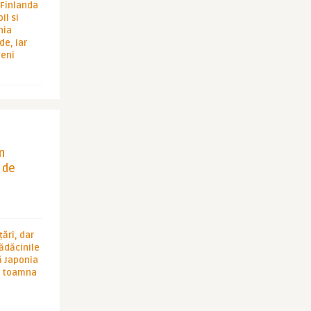
i Finlanda
il si
hia
de, iar
veni
in
 de
ări, dar
rădăcinile
ă Japonia
în toamna