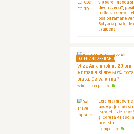
viitoare: Irlanda s
devin „verzi”, posib
Italia si Franta, Ce
posibil ramane ver
Bulgaria poate de
„galbena”
COMPANII AERIENE
Wizz Air a implinit 20 ani 
Romania si are 50% cota
piata. Ce va urma ?
Written by
Imperator
Cele mai moderne ț
unde poți simți și 
istoriei – viziteaz
și Coreea de Sud 
aceasta
by
Imperator