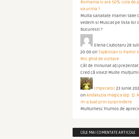
Romania si are 50% cota de p
va urma ?
Multa sanatate mamei tale! O
vedem si Muscat pe lista lor 
Bucuresti ?
Elena Ciubotaru
28 iul
20:00
on
Tajikistan si Pamir 
Mic ghid de vizitare
Cât de minunat ați prezentat t
Cred că visez! Multe mulțumir
Imperator
23 iunie 202
on
Andaluzia magica (ep. 1).
m-a luat prin surprindere
Multumesc frumos de apreci
CELE MAI COMENTATE ARTICOLE