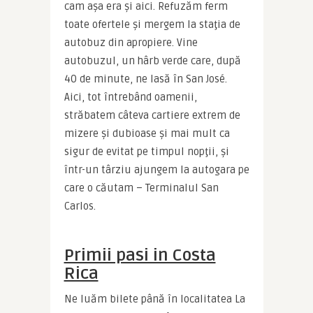
cam aşa era şi aici. Refuzăm ferm 
toate ofertele şi mergem la staţia de 
autobuz din apropiere. Vine 
autobuzul, un hârb verde care, după 
40 de minute, ne lasă în San José. 
Aici, tot întrebând oamenii, 
străbatem câteva cartiere extrem de 
mizere şi dubioase şi mai mult ca 
sigur de evitat pe timpul nopţii, şi 
într-un târziu ajungem la autogara pe 
care o căutam – Terminalul San 
Carlos.
Primii pasi in Costa
Rica
Ne luăm bilete până în localitatea La 