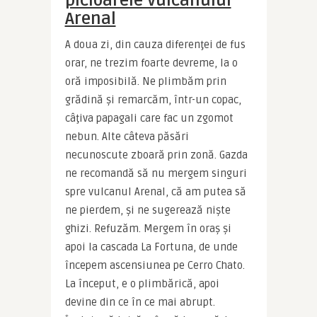
picioarele vulcanului
Arenal
A doua zi, din cauza diferenţei de fus 
orar, ne trezim foarte devreme, la o 
oră imposibilă. Ne plimbăm prin 
grădină şi remarcăm, într-un copac, 
câţiva papagali care fac un zgomot 
nebun. Alte câteva păsări 
necunoscute zboară prin zonă. Gazda 
ne recomandă să nu mergem singuri 
spre vulcanul Arenal, că am putea să 
ne pierdem, şi ne sugerează nişte 
ghizi. Refuzăm. Mergem în oraş şi 
apoi la cascada La Fortuna, de unde 
începem ascensiunea pe Cerro Chato. 
La început, e o plimbărică, apoi 
devine din ce în ce mai abrupt. 