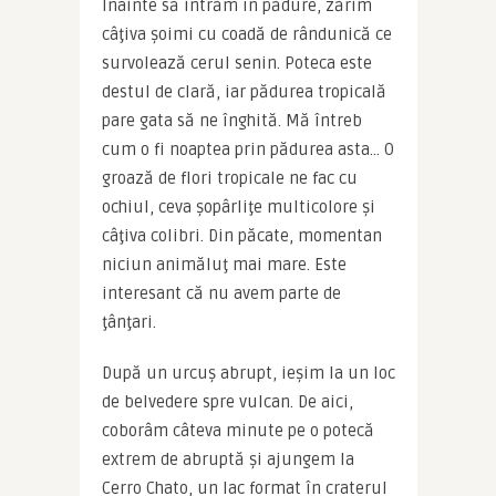
Înainte să intrăm în pădure, zărim 
câţiva şoimi cu coadă de rândunică ce 
survolează cerul senin. Poteca este 
destul de clară, iar pădurea tropicală 
pare gata să ne înghită. Mă întreb 
cum o fi noaptea prin pădurea asta… O 
groază de flori tropicale ne fac cu 
ochiul, ceva şopârliţe multicolore şi 
câţiva colibri. Din păcate, momentan 
niciun animăluţ mai mare. Este 
interesant că nu avem parte de 
ţânţari.
După un urcuş abrupt, ieşim la un loc 
de belvedere spre vulcan. De aici, 
coborâm câteva minute pe o potecă 
extrem de abruptă şi ajungem la 
Cerro Chato, un lac format în craterul 