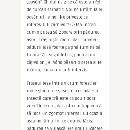
„pavón”. Ghidul ne zice că este un fel 
de curcan sălbatic. Noi ne uităm la el, 
pavón-ul, la noi. Ne priveşte cu 
interes. O fi carnivor? 🙂 Mă întreb 
cum o putea să zboare prin pădurea 
asta… Trag nişte cadre, dar coroana 
pădurii lasă foarte puţină lumină să 
treacă. Zicea ghidul că, până acum 
câţiva ani, el vâna păsări d-astea şi le 
mânca, dar acum ar fi interzis.
Traseul iese într-un drum forestier, 
unde ghidul ne găseşte o cicadă – o 
insectă care trăieşte ca adult doar 
vreo 24 de ore, dar asta n-o împiedică 
să facă un zgomot infernal. Cu ocazia 
asta ne lămurim ce anume făcea 
pădurea să vuiască. Ele erau. Cicadele. 