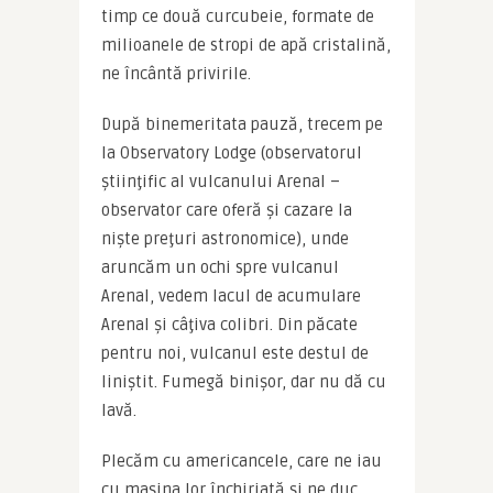
timp ce două curcubeie, formate de 
milioanele de stropi de apă cristalină, 
ne încântă privirile.
După binemeritata pauză, trecem pe 
la Observatory Lodge (observatorul 
ştiinţific al vulcanului Arenal – 
observator care oferă şi cazare la 
nişte preţuri astronomice), unde 
aruncăm un ochi spre vulcanul 
Arenal, vedem lacul de acumulare 
Arenal şi câţiva colibri. Din păcate 
pentru noi, vulcanul este destul de 
liniştit. Fumegă binişor, dar nu dă cu 
lavă.
Plecăm cu americancele, care ne iau 
cu maşina lor închiriată şi ne duc, 