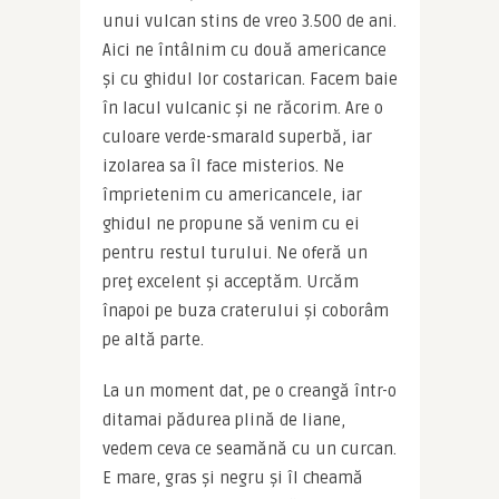
unui vulcan stins de vreo 3.500 de ani. 
Aici ne întâlnim cu două americance 
şi cu ghidul lor costarican. Facem baie 
în lacul vulcanic şi ne răcorim. Are o 
culoare verde-smarald superbă, iar 
izolarea sa îl face misterios. Ne 
împrietenim cu americancele, iar 
ghidul ne propune să venim cu ei 
pentru restul turului. Ne oferă un 
preţ excelent şi acceptăm. Urcăm 
înapoi pe buza craterului şi coborâm 
pe altă parte.
La un moment dat, pe o creangă într-o 
ditamai pădurea plină de liane, 
vedem ceva ce seamănă cu un curcan. 
E mare, gras şi negru şi îl cheamă 