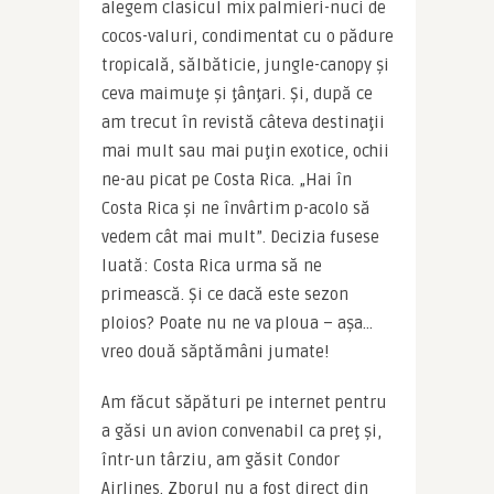
alegem clasicul mix palmieri-nuci de 
cocos-valuri, condimentat cu o pădure 
tropicală, sălbăticie, jungle-canopy şi 
ceva maimuţe şi ţânţari. Şi, după ce 
am trecut în revistă câteva destinaţii 
mai mult sau mai puţin exotice, ochii 
ne-au picat pe Costa Rica. „Hai în 
Costa Rica şi ne învârtim p-acolo să 
vedem cât mai mult”. Decizia fusese 
luată: Costa Rica urma să ne 
primească. Şi ce dacă este sezon 
ploios? Poate nu ne va ploua – aşa… 
vreo două săptămâni jumate!
Am făcut săpături pe internet pentru 
a găsi un avion convenabil ca preţ şi, 
într-un târziu, am găsit Condor 
Airlines. Zborul nu a fost direct din 