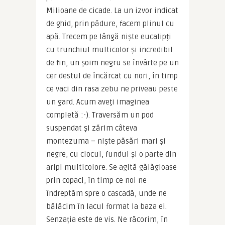
Milioane de cicade. La un izvor indicat 
de ghid, prin pădure, facem plinul cu 
apă. Trecem pe lângă nişte eucalipţi 
cu trunchiul multicolor şi incredibil 
de fin, un şoim negru se învârte pe un 
cer destul de încărcat cu nori, în timp 
ce vaci din rasa zebu ne priveau peste 
un gard. Acum aveţi imaginea 
completă :-). Traversăm un pod 
suspendat şi zărim câteva 
montezuma – nişte păsări mari şi 
negre, cu ciocul, fundul şi o parte din 
aripi multicolore. Se agită gălăgioase 
prin copaci, în timp ce noi ne 
îndreptăm spre o cascadă, unde ne 
bălăcim în lacul format la baza ei. 
Senzația este de vis. Ne răcorim, în 