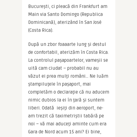
Bucureşti, ci pleacă din Frankfurt am 
Main via Santo Domingo (Republica 
Dominicană), aterizând în San José 
(Costa Rica).
După un zbor foaaarte lung şi destul 
de confortabil, aterizăm în Costa Rica. 
La controlul paşapoartelor, vameşii se 
uită cam ciudat – probabil nu au 
văzut ei prea mulţi români… Ne luăm 
ştampiluţele în paşaport, mai 
completăm o declaraţie că nu aducem 
nimic dubios la ei în ţară şi suntem 
liberi. Odată  ieşiţi din aeroport, ne-
am trezit că taximetriştii tabără pe 
noi – vă mai aduceţi aminte cum era 
Gara de Nord acum 15 ani? Ei bine, 