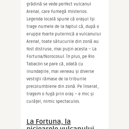
grădină se vede perfect vulcanul 
Arenal, care fumegă misterios. 
Legenda locală spune că oraşul îşi 
trage numele de la faptul că, după o 
erupţie foarte puternică a vulcanului 
Arenal, toate sătucurile din zonă au 
fost distruse, mai puţin acesta – La 
Fortuna/Norocosul. În plus, pe Rio 
Tabacón se pare că, odată cu 
inundaţiile, mai veneau şi diverse 
vestigii rămase de la triburile 
precolumbiene din zonă. Pe înserat, 
tragem o fugă prin oraş – e mic şi 
curăţel, nimic spectaculos.
La Fortuna, la