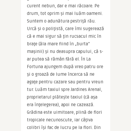
curent nebun, dar e mai răcoare. Pe 
drum, tot oprim şi mai luăm oameni. 
Suntem o adunătura pestriţă rău. 
Urcă şi o poliţistă, care îmi sugerează 
că e mai sigur să ţin rucsacul mic în 
braţe (ăla mare fiind în „burta” 
maşinii) şi nu deasupra capului, că s-
ar putea să rămân fără el. În La 
Fortuna ajungem după vreo patru ore 
şi o groază de lume încerca să ne 
agaţe pentru cazare sau pentru vreun 
tur. Luăm taxiul spre Jardines Arenal, 
proprietarul plăteşte taxiul (că aşa 
era înţelegerea), apoi ne cazează. 
Grădina este uimitoare, plină de flori 
tropicale necunoscute, iar câţiva 
colibri îşi fac de lucru pe la flori. Din 