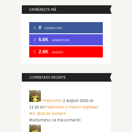
URMĂREȘTE-MĂ
0
URMARITORI
6.6K
URMĂRITORI
2.6K
ABONATI
COMENTARII RECENTE
Imperator
2 august 2026 at
11:10
on
Tajikistan si Pamir Highway.
Mic ghid de vizitare
Multumesc ca ma urmariti