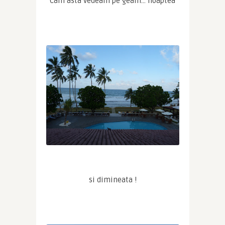
Cam asta vedeam pe geam… noaptea
si dimineata !