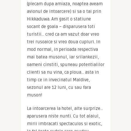
(plecam dupa amiaza, noaptea aveam 
avionul de intoarcere) si sa o tai prin 
Hikkaduwa. Am gasit o statiune 
socant de goala – disparusera toti 
turistii… cred ca am vazut doar vreo 
trei rusoaice si vreo doua cupluri. In 
mod normal, in perioada respectiva 
mai batea musonul, iar srilankezii, 
oameni cinstiti, spuneau potentialilor 
clienti sa nu vina, ca ploua… asta in 
timp ce in invecinatul Maldive, 
sezonul are 12 luni, cu sau fara 
muson!
La intoarcerea la hotel, alte surprize… 
aparusera niste nunti. Cu tot alaiul, 
mirii imbracati spectaculos si exotic, 