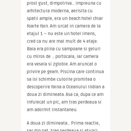
prost gust, dimpotriva… impreuna cu 
arhitectura moderna, aerisita cu 
spatii ample, era un beach hotel chiar 
foarte fain. Am urcat in camera de la 
etajul 1 – nu este un hotel imens, 
cred ca nu are mai mult de 4 etaje. 
Baia era plina cu sampoane si geluri 
cu miros de … portocala, iar camera 
era vesela si zglobie. Am aruncat o 
privire pe geam. Piscina care continua 
sa isi schimbe culorile promitea o 
descoperire faina a Oceanului Indian a 
doua zi dimineata. Asa ca, dupa ce am 
infulecat un pic, am tras perdeaua si 
am adormit instantaneu.
A doua zi dimineata… Prima reactie, 
sar din pat, trag perdeaua si atunci 