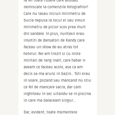
la fel toate rudele care asudau 
nemiscate la comenzile fotografilor! 
Care nu lasau niciun milimetru de 
bucla nepusa la locul ei sau vreun 
milimetru de picior scos prea mult 
din sandale. In plus, nuntasii erau 
insotiti de dansatori de Kandy care 
faceau un show de-au atras tot 
hotelul. Ne-am trezit si cu niste 
militari de rang inalt, care habar n-
aveam ce faceau acolo, asa ca am 
decis sa ma arunc in bazin… Toti erau 
in soare, pozand sau mancand nu stiu 
ce fel de mancare sacra, dar cam 
inghiteau in sec uitandu-se in piscina 
in care ma balaceam singur…
Dar, evident, toate momentele 