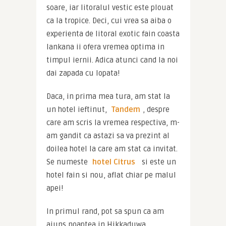
soare, iar litoralul vestic este plouat 
ca la tropice. Deci, cui vrea sa aiba o 
experienta de litoral exotic fain coasta 
lankana ii ofera vremea optima in 
timpul iernii. Adica atunci cand la noi 
dai zapada cu lopata!
Daca, in prima mea tura, am stat la 
un hotel ieftinut, 
Tandem
, despre 
care am scris la vremea respectiva, m-
am gandit ca astazi sa va prezint al 
doilea hotel la care am stat ca invitat. 
Se numeste 
hotel Citrus
  si este un 
hotel fain si nou, aflat chiar pe malul 
apei!
In primul rand, pot sa spun ca am 
ajuns noaptea in Hikkaduwa. 