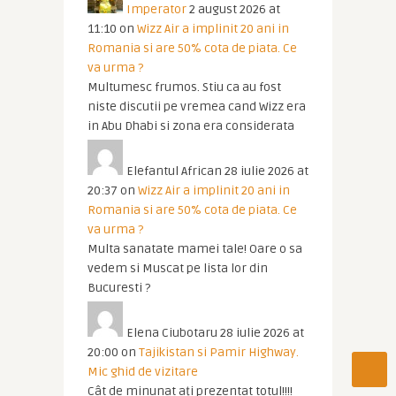
Imperator
2 august 2026 at
11:10
on
Wizz Air a implinit 20 ani in
Romania si are 50% cota de piata. Ce
va urma ?
Multumesc frumos. Stiu ca au fost
niste discutii pe vremea cand Wizz era
in Abu Dhabi si zona era considerata
Elefantul African
28 iulie 2026 at
20:37
on
Wizz Air a implinit 20 ani in
Romania si are 50% cota de piata. Ce
va urma ?
Multa sanatate mamei tale! Oare o sa
vedem si Muscat pe lista lor din
Bucuresti ?
Elena Ciubotaru
28 iulie 2026 at
20:00
on
Tajikistan si Pamir Highway.
Mic ghid de vizitare
Cât de minunat ați prezentat totul!!!!