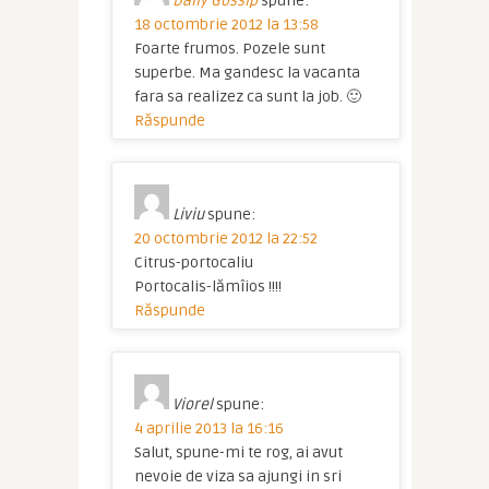
Daily Gossip
spune:
18 octombrie 2012 la 13:58
Foarte frumos. Pozele sunt
superbe. Ma gandesc la vacanta
fara sa realizez ca sunt la job. 🙂
Răspunde
Liviu
spune:
20 octombrie 2012 la 22:52
Citrus-portocaliu
Portocalis-lămîios !!!!
Răspunde
Viorel
spune:
4 aprilie 2013 la 16:16
Salut, spune-mi te rog, ai avut
nevoie de viza sa ajungi in sri