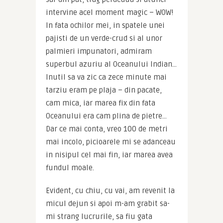
intervine acel moment magic – WOW! 
In fata ochilor mei, in spatele unei 
pajisti de un verde-crud si al unor 
palmieri impunatori, admiram 
superbul azuriu al Oceanului Indian… 
Inutil sa va zic ca zece minute mai 
tarziu eram pe plaja – din pacate, 
cam mica, iar marea fix din fata 
Oceanului era cam plina de pietre… 
Dar ce mai conta, vreo 100 de metri 
mai incolo, picioarele mi se adanceau 
in nisipul cel mai fin, iar marea avea 
fundul moale.
Evident, cu chiu, cu vai, am revenit la 
micul dejun si apoi m-am grabit sa-
mi strang lucrurile, sa fiu gata 