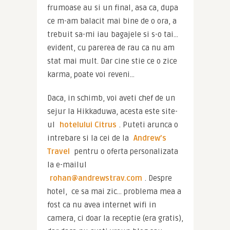
frumoase au si un final, asa ca, dupa 
ce m-am balacit mai bine de o ora, a 
trebuit sa-mi iau bagajele si s-o tai… 
evident, cu parerea de rau ca nu am 
stat mai mult. Dar cine stie ce o zice 
karma, poate voi reveni…
Daca, in schimb, voi aveti chef de un 
sejur la Hikkaduwa, acesta este site-
ul 
hotelului Citrus
. Puteti arunca o 
intrebare si la cei de la 
Andrew’s 
Travel
 pentru o oferta personalizata 
la e-mailul 
rohan@andrewstrav.com
. Despre 
hotel,  ce sa mai zic… problema mea a 
fost ca nu avea internet wifi in 
camera, ci doar la receptie (era gratis), 