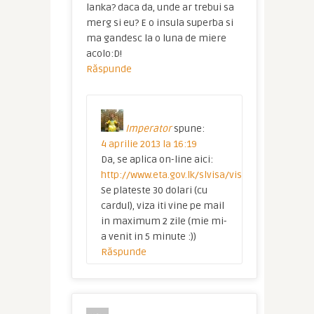
lanka? daca da, unde ar trebui sa
merg si eu? E o insula superba si
ma gandesc la o luna de miere
acolo:D!
Răspunde
Imperator
spune:
4 aprilie 2013 la 16:19
Da, se aplica on-line aici:
http://www.eta.gov.lk/slvisa/visainfo/center.js
Se plateste 30 dolari (cu
cardul), viza iti vine pe mail
in maximum 2 zile (mie mi-
a venit in 5 minute :))
Răspunde