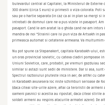
bulevardul central al Capitalei, la Ministerul de Externe d
300 drami (circa 5 euro) si primesti o viza colorata. Poti s
sau pe o hartie separata (in caz ca ai in plan sa mergi si i
intrebati de domnul care ne-a pus vizele in pasaport. Am 
pasaport. Cand le-am aratat la o ghida cand ne-am intors in
mandra de noi “Strainii care isi pun viza de Artsakh in pas
primeasca automat si cetatenie armeana. Va multumim di
Nu pot spune ca Stepanakert, capitala Karabakh-ului, este 
un oras provincial sovietic, cu cateva cladiri pompoase in d
Uniuni Sovietice, care, probabil, pe vremuri gazduiau sed
similar si astazi sunt sedii de ministere. Dar si asa, sunt c
Spectrul razboiului pluteste inca in aer, de altfel cu cate
in Karabakh avusesera loc niste schimburi serioase de focu
(daca citeai site-urile azere, aflai ca teroristii de armeni 
oameni pasnici si acestia au ripostat, daca citeai stirile 
soldati armeni au respins atacurile armatei azere). De altf