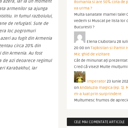
 azera, iar la un moment 
Romania si are 50% cota de p
va urma ?
fata armenilor sa ajunga 
Multa sanatate mamei tale! O
titiu. In fumul razboiului, 
vedem si Muscat pe lista lor 
e de refugiati. Sute de 
Bucuresti ?
era loc pogromuri 
azeri au fugit din Armenia 
Elena Ciubotaru
28 iul
zentau circa 20% din 
20:00
on
Tajikistan si Pamir 
 din Armenia. Au fost 
Mic ghid de vizitare
ua de azi deoarece regimul 
Cât de minunat ați prezentat t
Cred că visez! Multe mulțumir
eri Karabakhul, iar 
Imperator
23 iunie 202
on
Andaluzia magica (ep. 1).
m-a luat prin surprindere
Multumesc frumos de apreci
CELE MAI COMENTATE ARTICOLE