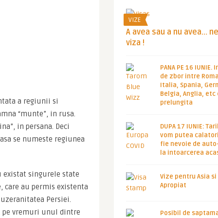
VIZE
A avea sau a nu avea… n
viza !
PANA PE 16 IUNIE. I
de zbor intre Roma
Italia, Spania, Ge
Belgia, Anglia, etc
ata a regiunii si 
prelungita
amna “munte”, in rusa. 
a”, in persana. Deci 
DUPA 17 IUNIE: Tari
vom putea calatori
 asa se numeste regiunea 
fie nevoie de auto
la intoarcerea aca
 existat singurele state 
Vize pentru Asia si
Apropiat
 care au permis existenta 
uzeranitatea Persiei. 
, pe vremuri unul dintre 
Posibil de saptam