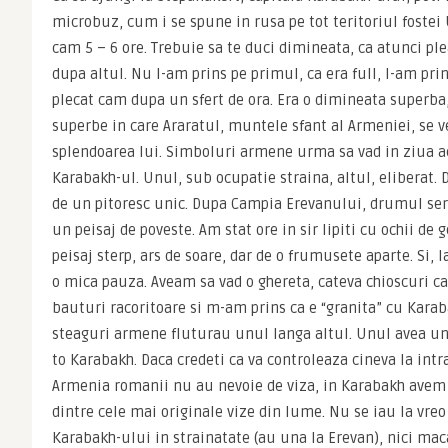
microbuz, cum i se spune in rusa pe tot teritoriul fostei U
cam 5 – 6 ore. Trebuie sa te duci dimineata, ca atunci pl
dupa altul. Nu l-am prins pe primul, ca era full, l-am prin
plecat cam dupa un sfert de ora. Era o dimineata superba,
superbe in care Araratul, muntele sfant al Armeniei, se ved
splendoarea lui. Simboluri armene urma sa vad in ziua ac
Karabakh-ul. Unul, sub ocupatie straina, altul, eliberat.
de un pitoresc unic. Dupa Campia Erevanului, drumul ser
un peisaj de poveste. Am stat ore in sir lipiti cu ochii de
peisaj sterp, ars de soare, dar de o frumusete aparte. Si,
o mica pauza. Aveam sa vad o ghereta, cateva chioscuri car
bauturi racoritoare si m-am prins ca e “granita” cu Karab
steaguri armene fluturau unul langa altul. Unul avea un
to Karabakh. Daca credeti ca va controleaza cineva la intrar
Armenia romanii nu au nevoie de viza, in Karabakh avem n
dintre cele mai originale vize din lume. Nu se iau la vreo
Karabakh-ului in strainatate (au una la Erevan), nici macar 