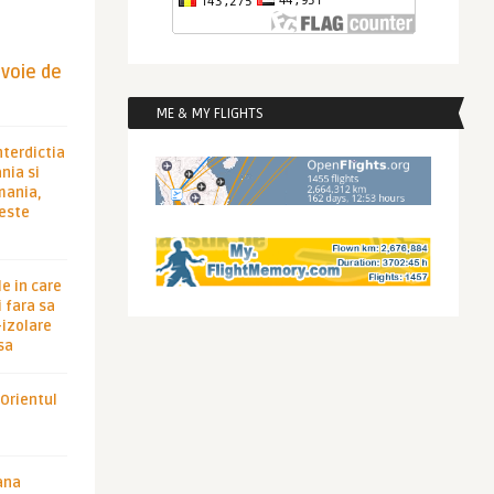
evoie de
ME & MY FLIGHTS
nterdictia
nia si
rmania,
 este
le in care
 fara sa
-izolare
sa
 Orientul
ana