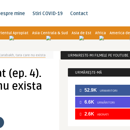
espre mine
Stiri COVID-19
Contact
rientul Apropiat
Asia Centrala & Sud
Asia de Est
Africa
America de
Karabakh, tara care nu exista
URMARESTE-MI FILMELE PE YOUTUBE. C
 (ep. 4).
URMĂREȘTE-MĂ
nu exista
52.9K
URMARITORI
6.6K
URMĂRITORI
2.6K
ABONATI