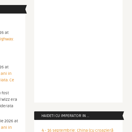
26 at
Highway.
26 at
 ani in
iata. Ce
 fost
 Wizz era
iderata
HAIDETI CU IMPERATOR IN …
ie 2026 at
 ani in
4 - 16 septembrie: China (cu croazieră