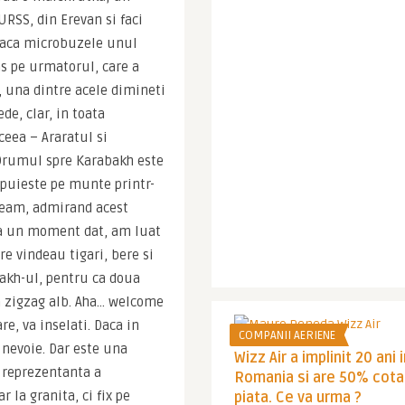
RSS, din Erevan si faci 
eaca microbuzele unul 
s pe urmatorul, care a 
 una dintre acele dimineti 
e, clar, in toata 
eea – Araratul si 
 Drumul spre Karabakh este 
puieste pe munte printr-
 geam, admirand acest 
 la un moment dat, am luat 
e vindeau tigari, bere si 
akh-ul, pentru ca doua 
 zigzag alb. Aha… welcome 
e, va inselati. Daca in 
COMPANII AERIENE
evoie. Dar este una 
Wizz Air a implinit 20 ani 
 reprezentanta a 
Romania si are 50% cota
la granita, ci fix pe 
piata. Ce va urma ?