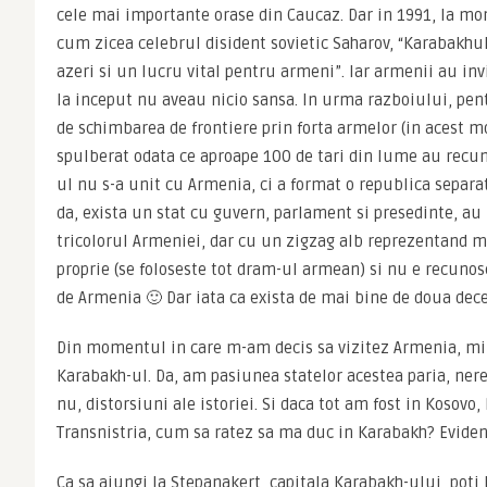
cele mai importante orase din Caucaz. Dar in 1991, la mo
cum zicea celebrul disident sovietic Saharov, “Karabakhul
azeri si un lucru vital pentru armeni”. Iar armenii au invi
la inceput nu aveau nicio sansa. In urma razboiului, pen
de schimbarea de frontiere prin forta armelor (in acest m
spulberat odata ce aproape 100 de tari din lume au recu
ul nu s-a unit cu Armenia, ci a format o republica separat
da, exista un stat cu guvern, parlament si presedinte, au 
tricolorul Armeniei, dar cu un zigzag alb reprezentand m
proprie (se foloseste tot dram-ul armean) si nu e recunos
de Armenia 🙂 Dar iata ca exista de mai bine de doua dece
Din momentul in care m-am decis sa vizitez Armenia, mi-
Karabakh-ul. Da, am pasiunea statelor acestea paria, ner
nu, distorsiuni ale istoriei. Si daca tot am fost in Kosovo
Transnistria, cum sa ratez sa ma duc in Karabakh? Eviden
Ca sa ajungi la Stepanakert, capitala Karabakh-ului, poti