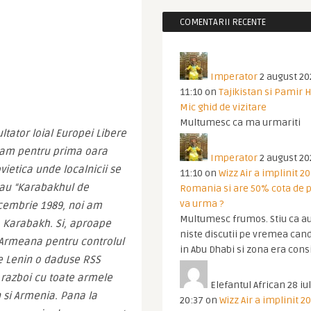
COMENTARII RECENTE
Imperator
2 august 20
11:10
on
Tajikistan si Pamir 
Mic ghid de vizitare
Multumesc ca ma urmariti
tator loial Europei Libere 
eam pentru prima oara 
Imperator
2 august 20
ietica unde localnicii se 
11:10
on
Wizz Air a implinit 20
eau “Karabakhul de 
Romania si are 50% cota de p
va urma ?
cembrie 1989, noi am 
Multumesc frumos. Stiu ca au
 Karabakh. Si, aproape 
niste discutii pe vremea cand
 Armeana pentru controlul 
in Abu Dhabi si zona era cons
e Lenin o daduse RSS 
 razboi cu toate armele 
Elefantul African
28 iul
 si Armenia. Pana la 
20:37
on
Wizz Air a implinit 20