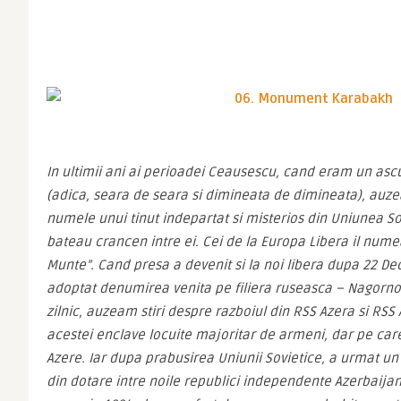
In ultimii ani ai perioadei Ceausescu, cand eram un ascul
(adica, seara de seara si dimineata de dimineata), auz
numele unui tinut indepartat si misterios din Uniunea Sov
bateau crancen intre ei. Cei de la Europa Libera il num
Munte”. Cand presa a devenit si la noi libera dupa 22 De
adoptat denumirea venita pe filiera ruseasca – Nagorno
zilnic, auzeam stiri despre razboiul din RSS Azera si RSS
acestei enclave locuite majoritar de armeni, dar pe car
Azere. Iar dupa prabusirea Uniunii Sovietice, a urmat un
din dotare intre noile republici independente Azerbaijan