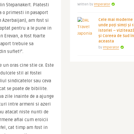
in Stepanakert. Platesti 
Written by
Imperator
a o primesti in pasaport 
Cele mai moderne ț
n Azerbaijan), am fost si 
unde poți simți și 
optat pentru a le pune in 
istoriei – viziteaz
 Erevan, a fost foarte 
și Coreea de Sud 
aceasta
aport trebuie sa 
by
Imperator
n suflet!”.
un oras cine stie ce. Este 
ulcele stil al fostei 
iul sindicatelor sau ceva 
at se poate de bibilite. 
va zile inainte de a ajunge 
ri intre armeni si azeri 
au atacat niste nunti de 
armene aflai cum eroicii 
el, cat timp am fost in 