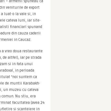
 tari – armenii spuneau ca 
in veniturile de export 
 luat-o la vale si, in 
le cateva luni, iar site-
listi financiari spunand 
adure din cauza caderii 
Armeniei in Caucaz.
a a vreo doua restaurante 
 de altfel), iar pe strada 
zam si in fata unui 
adoxal, in perioada 
itulat “noi suntem ca 
ole de muntii Karabakh-
ui, un muzeu cu cateva 
 comun. Nu stiu, era 
minat facultatea (avea 24 
ufletire si scanteiere in 