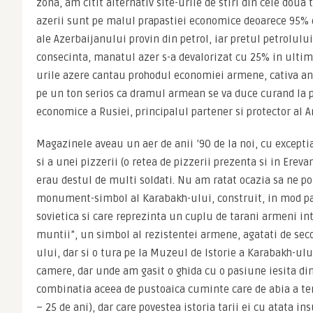
zona, am citit alternativ site-urile de stiri din cele doua
azerii sunt pe malul prapastiei economice deoarece 95% d
ale Azerbaijanului provin din petrol, iar pretul petrolului a
consecinta, manatul azer s-a devalorizat cu 25% in ultime
urile azere cantau prohodul economiei armene, cativa ana
pe un ton serios ca dramul armean se va duce curand la p
economice a Rusiei, principalul partener si protector al 
Magazinele aveau un aer de anii ’90 de la noi, cu excepti
si a unei pizzerii (o retea de pizzerii prezenta si in Erevan,
erau destul de multi soldati. Nu am ratat ocazia sa ne po
monument-simbol al Karabakh-ului, construit, in mod par
sovietica si care reprezinta un cuplu de tarani armeni int
muntii”, un simbol al rezistentei armene, agatati de sec
ului, dar si o tura pe la Muzeul de Istorie a Karabakh-ul
camere, dar unde am gasit o ghida cu o pasiune iesita din
combinatia aceea de pustoaica cuminte care de abia a ter
– 25 de ani), dar care povestea istoria tarii ei cu atata ins