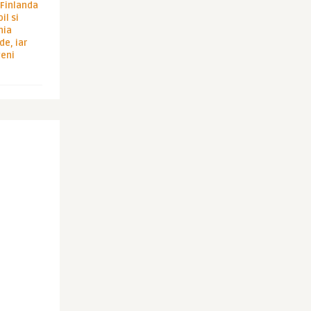
i Finlanda
il si
hia
de, iar
veni