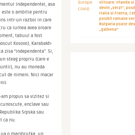
viitoare: Irlanda s
mentul independentei, asa 
devin „verzi”, posib
 este o ambitie pentru 
Italia si Franta, Ce
posibil ramane ver
ns intr-un razboi in care 
Bulgaria poate de
tru ca lumea avea oroare 
„galbena”
oment, tabuul a fost 
noscut Kosovo), Karabakh-
a zisa “independenta”. Si, 
un steag propriu (care e 
untii), nu au moneda 
cut de nimeni. Nici macar 
nii.
am propus sa vizitez si 
ecunoscute, enclave sau 
, Republika Srpska sau 
t ca nu.
 lua o marshrutka, un 