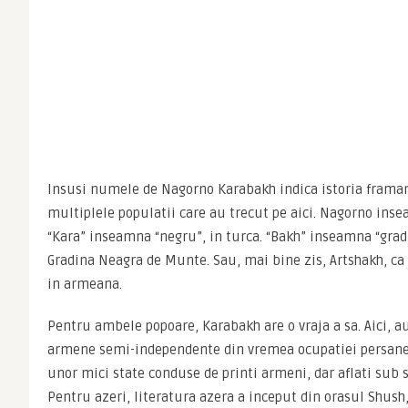
Insusi numele de Nagorno Karabakh indica istoria framant
multiplele populatii care au trecut pe aici. Nagorno inse
“Kara” inseamna “negru”, in turca. “Bakh” inseamna “gradin
Gradina Neagra de Munte. Sau, mai bine zis, Artshakh, ca
in armeana.
Pentru ambele popoare, Karabakh are o vraja a sa. Aici, au
armene semi-independente din vremea ocupatiei persane,
unor mici state conduse de printi armeni, dar aflati sub s
Pentru azeri, literatura azera a inceput din orasul Shush