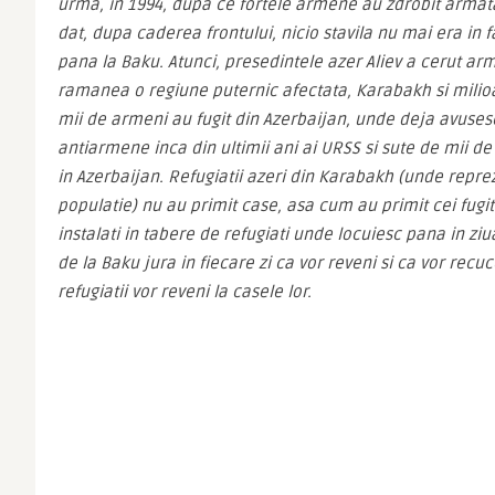
urma, in 1994, dupa ce fortele armene au zdrobit armata
dat, dupa caderea frontului, nicio stavila nu mai era in 
pana la Baku. Atunci, presedintele azer Aliev a cerut armis
ramanea o regiune puternic afectata, Karabakh si milioan
mii de armeni au fugit din Azerbaijan, unde deja avuses
antiarmene inca din ultimii ani ai URSS si sute de mii de 
in Azerbaijan. Refugiatii azeri din Karabakh (unde repre
populatie) nu au primit case, asa cum au primit cei fugiti
instalati in tabere de refugiati unde locuiesc pana in zi
de la Baku jura in fiecare zi ca vor reveni si ca vor recuc
refugiatii vor reveni la casele lor.