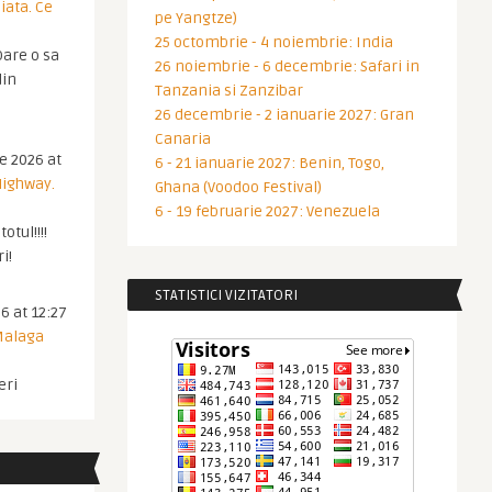
iata. Ce
pe Yangtze)
25 octombrie - 4 noiembrie: India
are o sa
26 noiembrie - 6 decembrie: Safari in
din
Tanzania si Zanzibar
26 decembrie - 2 ianuarie 2027: Gran
Canaria
ie 2026 at
6 - 21 ianuarie 2027: Benin, Togo,
Highway.
Ghana (Voodoo Festival)
6 - 19 februarie 2027: Venezuela
otul!!!!
i!
STATISTICI VIZITATORI
6 at 12:27
 Malaga
eri