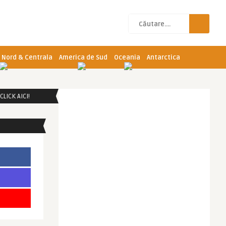
 Nord & Centrala
America de Sud
Oceania
Antarctica
LICK AICI!