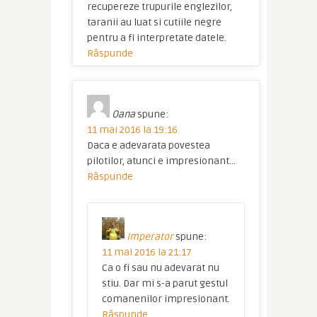
recupereze trupurile englezilor,
taranii au luat si cutiile negre
pentru a fi interpretate datele.
Răspunde
Oana
spune:
11 mai 2016 la 19:16
Daca e adevarata povestea
pilotilor, atunci e impresionant…
Răspunde
Imperator
spune:
11 mai 2016 la 21:17
Ca o fi sau nu adevarat nu
stiu. Dar mi s-a parut gestul
comanenilor impresionant.
Răspunde