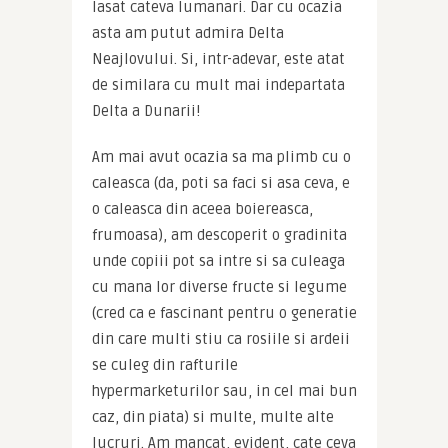
lasat cateva lumanari. Dar cu ocazia 
asta am putut admira Delta 
Neajlovului. Si, intr-adevar, este atat 
de similara cu mult mai indepartata 
Delta a Dunarii!
Am mai avut ocazia sa ma plimb cu o 
caleasca (da, poti sa faci si asa ceva, e 
o caleasca din aceea boiereasca, 
frumoasa), am descoperit o gradinita 
unde copiii pot sa intre si sa culeaga 
cu mana lor diverse fructe si legume 
(cred ca e fascinant pentru o generatie 
din care multi stiu ca rosiile si ardeii 
se culeg din rafturile 
hypermarketurilor sau, in cel mai bun 
caz, din piata) si multe, multe alte 
lucruri. Am mancat, evident, cate ceva 