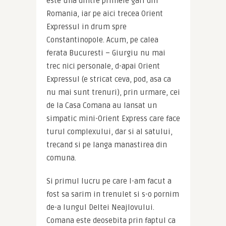
este una dintre primele gari din 
Romania, iar pe aici trecea Orient 
Expressul in drum spre 
Constantinopole. Acum, pe calea 
ferata Bucuresti – Giurgiu nu mai 
trec nici personale, d-apai Orient 
Expressul (e stricat ceva, pod, asa ca 
nu mai sunt trenuri), prin urmare, cei 
de la Casa Comana au lansat un 
simpatic mini-Orient Express care face 
turul complexului, dar si al satului, 
trecand si pe langa manastirea din 
comuna.
Si primul lucru pe care l-am facut a 
fost sa sarim in trenulet si s-o pornim 
de-a lungul Deltei Neajlovului. 
Comana este deosebita prin faptul ca 