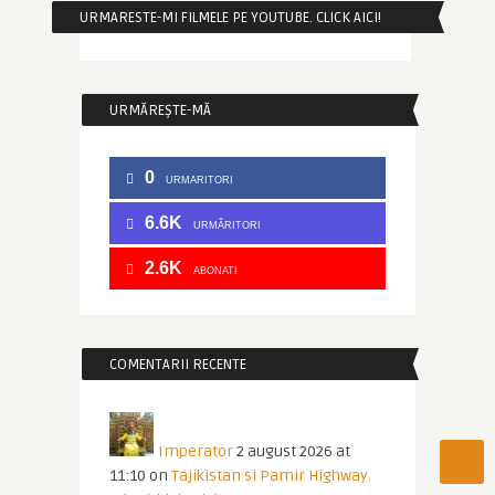
URMARESTE-MI FILMELE PE YOUTUBE. CLICK AICI!
URMĂREȘTE-MĂ
0
URMARITORI
6.6K
URMĂRITORI
2.6K
ABONATI
COMENTARII RECENTE
Imperator
2 august 2026 at
11:10
on
Tajikistan si Pamir Highway.