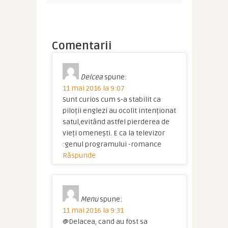
Comentarii
Delcea
spune:
11 mai 2016 la 9:07
Sunt curios cum s-a stabilit ca
piloții englezi au ocolit intenționat
satul,evitând astfel pierderea de
vieți omenești. E ca la televizor
:genul programului -romance
Răspunde
Menu
spune:
11 mai 2016 la 9:31
@Delacea, cand au fost sa