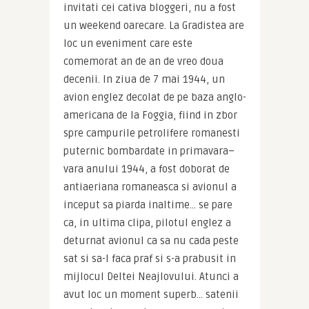
invitati cei cativa bloggeri, nu a fost 
un weekend oarecare. La Gradistea are 
loc un eveniment care este 
comemorat an de an de vreo doua 
decenii. In ziua de 7 mai 1944, un 
avion englez decolat de pe baza anglo-
americana de la Foggia, fiind in zbor 
spre campurile petrolifere romanesti 
puternic bombardate in primavara–
vara anului 1944, a fost doborat de 
antiaeriana romaneasca si avionul a 
inceput sa piarda inaltime… se pare 
ca, in ultima clipa, pilotul englez a 
deturnat avionul ca sa nu cada peste 
sat si sa-l faca praf si s-a prabusit in 
mijlocul Deltei Neajlovului. Atunci a 
avut loc un moment superb… satenii 