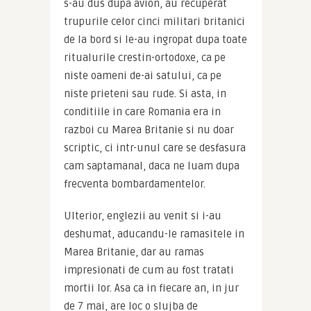
s-au dus dupa avion, au recuperat 
trupurile celor cinci militari britanici 
de la bord si le-au ingropat dupa toate 
ritualurile crestin-ortodoxe, ca pe 
niste oameni de-ai satului, ca pe 
niste prieteni sau rude. Si asta, in 
conditiile in care Romania era in 
razboi cu Marea Britanie si nu doar 
scriptic, ci intr-unul care se desfasura 
cam saptamanal, daca ne luam dupa 
frecventa bombardamentelor.
Ulterior, englezii au venit si i-au 
deshumat, aducandu-le ramasitele in 
Marea Britanie, dar au ramas 
impresionati de cum au fost tratati 
mortii lor. Asa ca in fiecare an, in jur 
de 7 mai, are loc o slujba de 