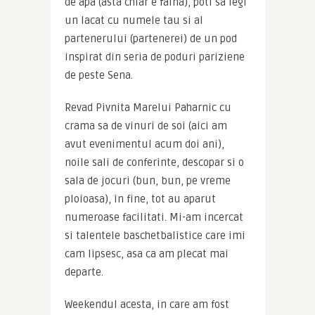
de apa (asta chiar e faina), poti sa legi 
un lacat cu numele tau si al 
partenerului (partenerei) de un pod 
inspirat din seria de poduri pariziene 
de peste Sena.
Revad Pivnita Marelui Paharnic cu 
crama sa de vinuri de soi (aici am 
avut evenimentul acum doi ani), 
noile sali de conferinte, descopar si o 
sala de jocuri (bun, bun, pe vreme 
ploioasa), in fine, tot au aparut 
numeroase facilitati. Mi-am incercat 
si talentele baschetbalistice care imi 
cam lipsesc, asa ca am plecat mai 
departe.
Weekendul acesta, in care am fost 