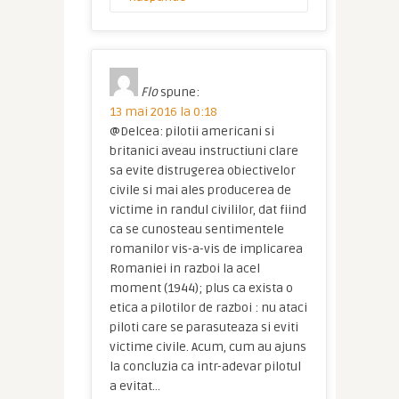
Flo
spune:
13 mai 2016 la 0:18
@Delcea: pilotii americani si
britanici aveau instructiuni clare
sa evite distrugerea obiectivelor
civile si mai ales producerea de
victime in randul civililor, dat fiind
ca se cunosteau sentimentele
romanilor vis-a-vis de implicarea
Romaniei in razboi la acel
moment (1944); plus ca exista o
etica a pilotilor de razboi : nu ataci
piloti care se parasuteaza si eviti
victime civile. Acum, cum au ajuns
la concluzia ca intr-adevar pilotul
a evitat…