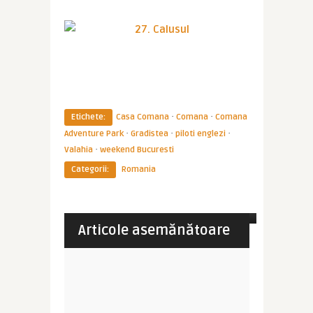
·
·
Etichete:
Casa Comana
Comana
Comana
·
·
·
Adventure Park
Gradistea
piloti englezi
·
Valahia
weekend Bucuresti
Categorii:
Romania
Imperator
Casa Comana, la doi pasi de
Bucuresti
Articole asemănătoare
IMPRESII CĂLĂTORII