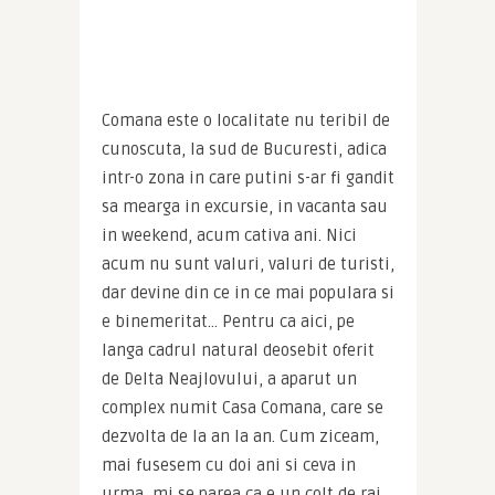
Comana este o localitate nu teribil de 
cunoscuta, la sud de Bucuresti, adica 
intr-o zona in care putini s-ar fi gandit 
sa mearga in excursie, in vacanta sau 
in weekend, acum cativa ani. Nici 
acum nu sunt valuri, valuri de turisti, 
dar devine din ce in ce mai populara si 
e binemeritat… Pentru ca aici, pe 
langa cadrul natural deosebit oferit 
de Delta Neajlovului, a aparut un 
complex numit Casa Comana, care se 
dezvolta de la an la an. Cum ziceam, 
mai fusesem cu doi ani si ceva in 
urma, mi se parea ca e un colt de rai, 