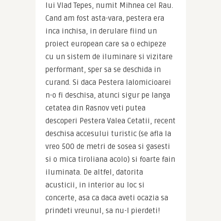
lui Vlad Tepes, numit Mihnea cel Rau. 
Cand am fost asta-vara, pestera era 
inca inchisa, in derulare fiind un 
proiect european care sa o echipeze 
cu un sistem de iluminare si vizitare 
performant, sper sa se deschida in 
curand. Si daca Pestera Ialomicioarei 
n-o fi deschisa, atunci sigur pe langa 
cetatea din Rasnov veti putea 
descoperi Pestera Valea Cetatii, recent 
deschisa accesului turistic (se afla la 
vreo 500 de metri de sosea si gasesti 
si o mica tiroliana acolo) si foarte fain 
iluminata. De altfel, datorita 
acusticii, in interior au loc si 
concerte, asa ca daca aveti ocazia sa 
prindeti vreunul, sa nu-l pierdeti!