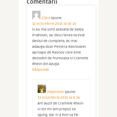
Comentarii
Clara
spune:
12 octombrie 2015 la 16:16
Si eu ma simt atasata de Valea
Prahovei, iar descrierea ta este
destul de completa. As mai
adauga doar Pestera Rasnoavei
aproape de Rasnov care este
deosebit de frumoasa si Cramele
Rhein din Azuga.
Răspunde
Imperator
spune:
13 octombrie 2015 la 8:34
Am auzit de Cramele Rhein
si tot mi-am propus sa
ajung, dar n-a fost sa fie.