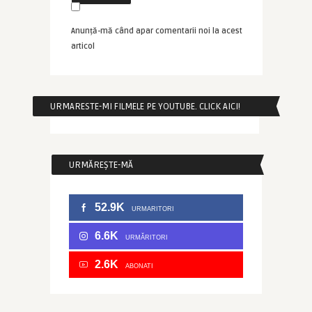
Anunță-mă când apar comentarii noi la acest
articol
URMARESTE-MI FILMELE PE YOUTUBE. CLICK AICI!
URMĂREȘTE-MĂ
52.9K
URMARITORI
6.6K
URMĂRITORI
2.6K
ABONATI