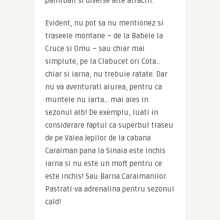
paintball si diverse alte atractii.
Evident, nu pot sa nu mentionez si 
traseele montane – de la Babele la 
Cruce si Omu – sau chiar mai 
simplute, pe la Clabucet ori Cota… 
chiar si iarna, nu trebuie ratate. Dar 
nu va aventurati aiurea, pentru ca 
muntele nu iarta… mai ales in 
sezonul alb! De exemplu, luati in 
considerare faptul ca superbul traseu 
de pe Valea Jepilor de la cabana 
Caraiman pana la Sinaia este inchis 
iarna si nu este un moft pentru ce 
este inchis! Sau Barna Caraimanilor. 
Pastrati-va adrenalina pentru sezonul 
cald!