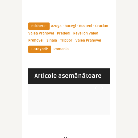
·
·
·
Etichete:
Azuga
Bucegi
Busteni
Craciun
·
·
Valea Prahovei
Predeal
Revelion Valea
·
·
·
Prahovei
Sinaia
TripDor
Valea Prahovei
Categorii:
Romania
Imperator
Imperator
Te racoresti
Unde am stat la Busteni –
Cateva zil
.
pensiunea Amor Tirol
Despre ce e
Articole asemănătoare
EUROPA
ROMANIA