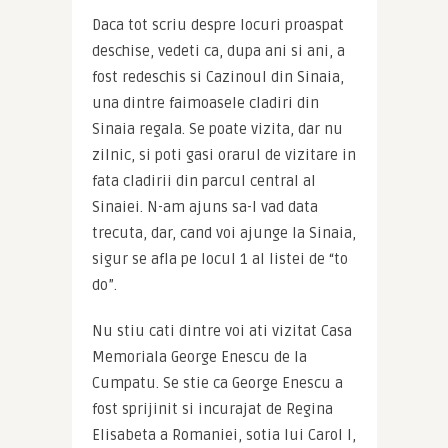
Daca tot scriu despre locuri proaspat 
deschise, vedeti ca, dupa ani si ani, a 
fost redeschis si Cazinoul din Sinaia, 
una dintre faimoasele cladiri din 
Sinaia regala. Se poate vizita, dar nu 
zilnic, si poti gasi orarul de vizitare in 
fata cladirii din parcul central al 
Sinaiei. N-am ajuns sa-l vad data 
trecuta, dar, cand voi ajunge la Sinaia, 
sigur se afla pe locul 1 al listei de “to 
do”.
Nu stiu cati dintre voi ati vizitat Casa 
Memoriala George Enescu de la 
Cumpatu. Se stie ca George Enescu a 
fost sprijinit si incurajat de Regina 
Elisabeta a Romaniei, sotia lui Carol I, 