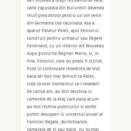
sa-i slujeasca drept rezidenta de vara, 
cand zapuseala din Bucuresti devenea 
mult prea atroce pentru un om venit 
din Germania cea racoroasa. Asa a 
aparut Palatul Peles, apoi Pelisorul 
construit pentru urmasul sau Regele 
Ferdinand, cu un interior Art Nouveau 
dupa gusturile Reginei Maria, si, in 
fine, Foisorul, care nu poate fi vizitat, 
fiind in continuare resedinta de stat. 
Daca ati fost mai demult la Peles, 
cred ca este momentul sa-l revedeti. 
De cativa ani, au fost deschise si 
camerele de la etaj care pana acum 
au fost inchise publicului si astfel 
puteti descoperi si universul privat al 
Familiei Regale, dormitoarele, 
camerele de zi sau baile, nu numai 