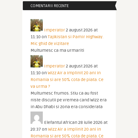
COMENTARII RECENTE
Imperator
2 august 2026 at
11:10
on
Tajikistan si Pamir Highway.
Mic ghid de vizitare
Multumesc ca ma urmariti
Imperator
2 august 2026 at
11:10
on
Wizz Air a implinit 20 ani in
Romania si are 50% cota de piata. Ce
va urma ?
Multumesc frumos. Stiu ca au fost
niste discutii pe vremea cand Wizz era
in Abu Dhabi si zona era considerata
Elefantul African
28 iulie 2026 at
20:37
on
Wizz Air a implinit 20 ani in
Romania si are 50% cota de piata. Ce