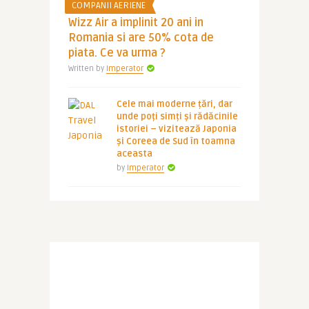
COMPANII AERIENE
Wizz Air a implinit 20 ani in
Romania si are 50% cota de
piata. Ce va urma ?
Written by
Imperator
Cele mai moderne țări, dar
unde poți simți și rădăcinile
istoriei – vizitează Japonia
și Coreea de Sud în toamna
aceasta
by
Imperator