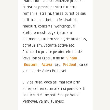
Planul lor este sa realizeze produse 
turistice proprii pentru turistii 
romani si straini
: 
trasee turistice sau 
culturale, pachete la festivaluri, 
meciuri, concerte, workshopuri, 
ateliere mestesugari, turism 
ecumenic, turism social, de business, 
agroturism, vacante active etc. 
Aruncati o privire pe ofertele lor de 
Revelion si Craciun de la 
Sinaia
, 
Busteni
, 
Azuga
 sau 
Predeal
, ca sa 
zic doar de Valea Prahovei.
Si v-as ruga, daca ati mai fost prin 
zona, sa mai semnalati si pentru altii 
ce lucruri faine poti face pe Valea 
Prahovei. Va multumesc!