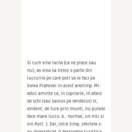
Si cum vine iarna (ca ne place sau 
nu), as vrea sa listez o parte din 
lucrurile pe care poti sa le faci pe 
Valea Prahovei in acest anotimp. Mi-
aduc aminte ca, in copilarie, in afara 
de schi (sau sanius pe derdelus) si, 
evident, de ture prin munti, nu puteai 
face mare lucru. A… normal, un mic si 
vin fiert :). Dar, intre timp, ofertele s-
au diversificat. O destinatie turistica 