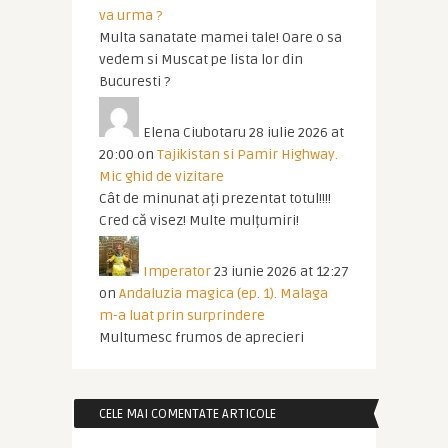
va urma ?
Multa sanatate mamei tale! Oare o sa
vedem si Muscat pe lista lor din
Bucuresti ?
Elena Ciubotaru
28 iulie 2026 at
20:00
on
Tajikistan si Pamir Highway.
Mic ghid de vizitare
Cât de minunat ați prezentat totul!!!!
Cred că visez! Multe mulțumiri!
Imperator
23 iunie 2026 at 12:27
on
Andaluzia magica (ep. 1). Malaga
m-a luat prin surprindere
Multumesc frumos de aprecieri
CELE MAI COMENTATE ARTICOLE