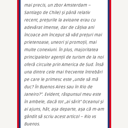
mai precis, un zbor Amsterdam – 
Santiago de Chile) și până relativ 
recent, prețurile la avioane erau cu 
adevărat imense, dar de câțiva ani 
încoace am început să văd prețuri mai 
prietenoase, uneori și promoții, mai 
multe conexiuni. În plus, majoritatea 
principalelor agenții de turism de la noi 
oferă circuite prin America de Sud. Însă 
una dintre cele mai frecvente întrebări 
pe care le primesc este „unde să mă 
duc? În Buenos Aires sau în Rio de 
Janeiro?”. Evident, răspunsul meu este 
în ambele, dacă tot „ai sărit” Oceanul și 
ai ajuns, hăt, așa departe, așa că m-am 
gândit să scriu acest articol – Rio vs 
Buenos.