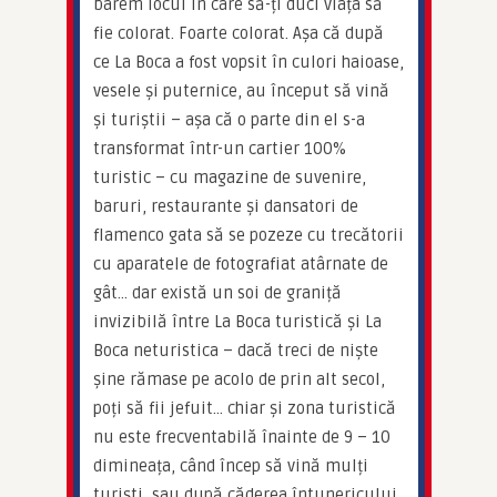
barem locul în care să-ți duci viața să 
fie colorat. Foarte colorat. Așa că după 
ce La Boca a fost vopsit în culori haioase, 
vesele și puternice, au început să vină 
și turiștii – așa că o parte din el s-a 
transformat într-un cartier 100% 
turistic – cu magazine de suvenire, 
baruri, restaurante și dansatori de 
flamenco gata să se pozeze cu trecătorii 
cu aparatele de fotografiat atârnate de 
gât… dar există un soi de graniță 
invizibilă între La Boca turistică și La 
Boca neturistica – dacă treci de niște 
șine rămase pe acolo de prin alt secol, 
poți să fii jefuit… chiar și zona turistică 
nu este frecventabilă înainte de 9 – 10 
dimineața, când încep să vină mulți 
turiști, sau după căderea întunericului.