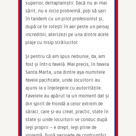
superior, deltaplaniștii. Dacă nu ai mai 
sărit, nu e nicio problemă, poți să sari 
în tandem cu un pilot profesionist și, 
după ce te rotești în aer peste un peisaj 
incredibil, aterizezi pe una dintre acele 
plaje cu nisip strălucitor.
Și pentru că am spus nebunie, da, am 
fost și într-o favelă. Mai precis, în favela 
Santa Marta, una dintre așa-numitele 
favele pacificate, unde locuitorii au 
ajuns la o înțelegere cu autoritățile. 
Favelele au apărut la un moment dat și 
din spirit de frondă a celor extrem de 
săraci, care și-au creat, practic, state în 
state și unde locuitorii se conduc după 
legi proprii – e drept, legi pline de 
violență. După perioade de confruntări 