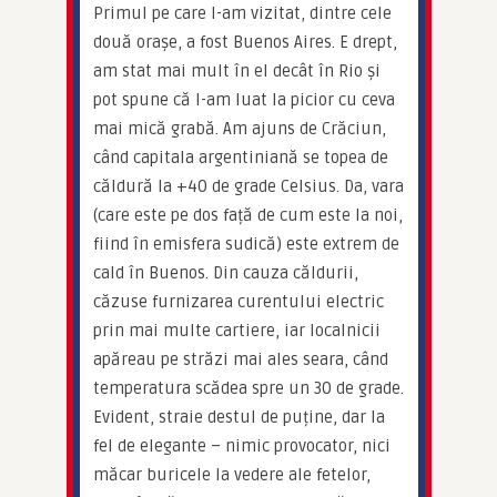
Primul pe care l-am vizitat, dintre cele 
două orașe, a fost Buenos Aires. E drept, 
am stat mai mult în el decât în Rio și 
pot spune că l-am luat la picior cu ceva 
mai mică grabă. Am ajuns de Crăciun, 
când capitala argentiniană se topea de 
căldură la +40 de grade Celsius. Da, vara 
(care este pe dos față de cum este la noi, 
fiind în emisfera sudică) este extrem de 
cald în Buenos. Din cauza căldurii, 
căzuse furnizarea curentului electric 
prin mai multe cartiere, iar localnicii 
apăreau pe străzi mai ales seara, când 
temperatura scădea spre un 30 de grade. 
Evident, straie destul de puține, dar la 
fel de elegante – nimic provocator, nici 
măcar buricele la vedere ale fetelor, 