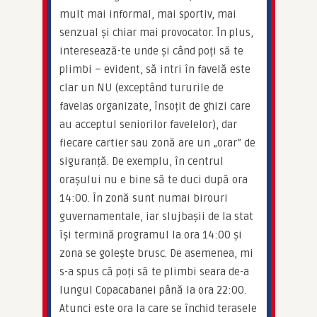
mult mai informal, mai sportiv, mai 
senzual și chiar mai provocator. În plus, 
interesează-te unde și când poți să te 
plimbi – evident, să intri în favelă este 
clar un NU (exceptând tururile de 
favelas organizate, însoțit de ghizi care 
au acceptul seniorilor favelelor), dar 
fiecare cartier sau zonă are un „orar” de 
siguranță. De exemplu, în centrul 
orașului nu e bine să te duci după ora 
14:00. În zonă sunt numai birouri 
guvernamentale, iar slujbașii de la stat 
își termină programul la ora 14:00 și 
zona se golește brusc. De asemenea, mi 
s-a spus că poți să te plimbi seara de-a 
lungul Copacabanei până la ora 22:00. 
Atunci este ora la care se închid terasele 