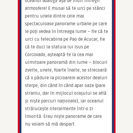
oceanul adaugă așa de mult întregii 
atmosfere! E musai să te urci pe stânci 
pentru unele dintre cele mai 
spectaculoase panorame urbane pe care 
le poți vedea în întreaga lume – fie că te 
urci cu telecabina pe Pao de Acucar, fie 
că te duci la statuia lui Isus pe 
Corcovado, așteaptă-te la cea mai 
uimitoare panoramă din lume – blocuri 
zvelte, unele, foarte înalte, se strecoară 
că o pădure la picioarele acestor dealuri 
sterpe, din când în când apar oaze (pare 
straniu, dar în mijlocul orașului se află 
și niște parcuri naționale), iar oceanul 
strălucește literalmente într-o zi 
însorită. Erau niște panorame de care 
nu voiam să mă despart.