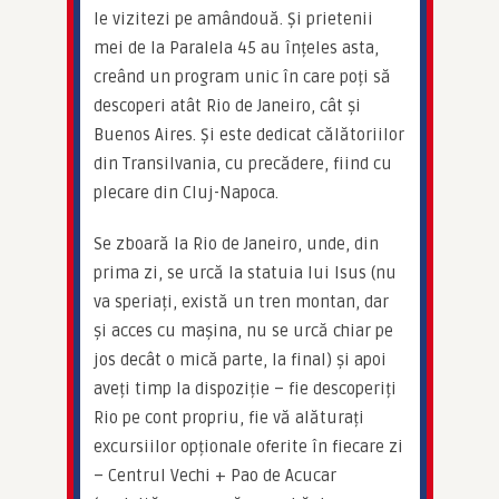
le vizitezi pe amândouă. Și prietenii 
mei de la Paralela 45 au înțeles asta, 
creând un program unic în care poți să 
descoperi atât Rio de Janeiro, cât și 
Buenos Aires. Și este dedicat călătoriilor 
din Transilvania, cu precădere, fiind cu 
plecare din Cluj-Napoca.
Se zboară la Rio de Janeiro, unde, din 
prima zi, se urcă la statuia lui Isus (nu 
va speriați, există un tren montan, dar 
și acces cu mașina, nu se urcă chiar pe 
jos decât o mică parte, la final) și apoi 
aveți timp la dispoziție – fie descoperiți 
Rio pe cont propriu, fie vă alăturați 
excursiilor opționale oferite în fiecare zi 
– Centrul Vechi + Pao de Acucar 