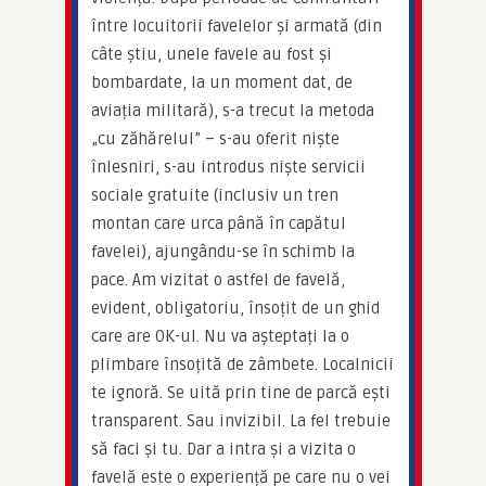
între locuitorii favelelor și armată (din 
câte știu, unele favele au fost și 
bombardate, la un moment dat, de 
aviația militară), s-a trecut la metoda 
„cu zăhărelul” – s-au oferit niște 
înlesniri, s-au introdus niște servicii 
sociale gratuite (inclusiv un tren 
montan care urca până în capătul 
favelei), ajungându-se în schimb la 
pace. Am vizitat o astfel de favelă, 
evident, obligatoriu, însoțit de un ghid 
care are OK-ul. Nu va așteptați la o 
plimbare însoțită de zâmbete. Localnicii 
te ignoră. Se uită prin tine de parcă ești 
transparent. Sau invizibil. La fel trebuie 
să faci și tu. Dar a intra și a vizita o 
favelă este o experiență pe care nu o vei 