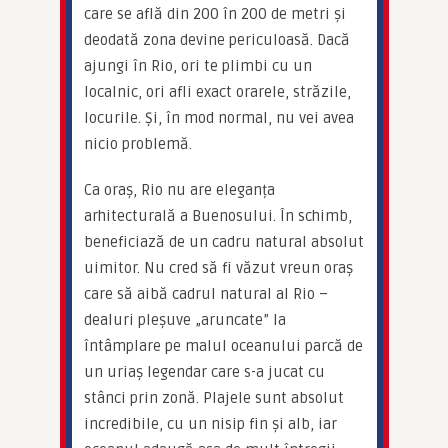
care se află din 200 în 200 de metri și 
deodată zona devine periculoasă. Dacă 
ajungi în Rio, ori te plimbi cu un 
localnic, ori afli exact orarele, străzile, 
locurile. Și, în mod normal, nu vei avea 
nicio problemă.
Ca oraș, Rio nu are eleganța 
arhitecturală a Buenosului. În schimb, 
beneficiază de un cadru natural absolut 
uimitor. Nu cred să fi văzut vreun oraș 
care să aibă cadrul natural al Rio – 
dealuri pleșuve „aruncate” la 
întâmplare pe malul oceanului parcă de 
un uriaș legendar care s-a jucat cu 
stânci prin zonă. Plajele sunt absolut 
incredibile, cu un nisip fin și alb, iar 