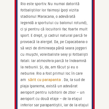
Rio este sportiv. Nu numai datorită 
fotbaliștilor lor faimoși (poți vizita 
stadionul Maracana, o adevărată 
legendă a sportului cu balonul rotund), 
ci și pentru că locuitorii fac foarte mult 
sport. E drept, și cadrul natural parcă te 
provoacă la alergat. Da, pe Copacabana o 
să vezi de dimineața până seara joggeri 
cu mușchi, voleibaliste sexy și fotbaliști 
fatali. Iar atmosfera parcă te îndeamnă 
la nebunii. Și, da, am făcut și eu o 
nebunie. Rio a fost primul loc în care 
am 
sărit cu parapanta
. Da, la sud de 
plaja Ipanema, există un adevărat 
aeroport pentru iubitorii de zbor – un 
aeroport cu două etaje – de la etajul 
inferior sar parapantiștii, iar de la etajul 