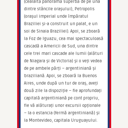
(cealaltă panoramă superbă de pe una 
dintre stâncile orașului), Petropolis 
(orașul imperial unde împăratul 
Braziliei și-a construit un palat, e un 
soi de Sinaia Braziliei). Apoi, se zboară 
la Foz de Iguazu, cea mai spectaculoasă 
cascadă a Americii de Sud, una dintre 
cele trei mari cascade ale lumii (alături 
de Niagara și de Victoria) și o veți vedea 
de pe ambele părți – argentiniană și 
braziliană. Apoi, se zboară la Buenos 
Aires, unde după un tur de oraș, aveți 
două zile la dispoziție – fie aprofundați 
capitală argentiniană pe cont propriu, 
fie vă alăturați unor excursii opționale 
– la o estancia (fermă argentiniană) și 
la Montevideo, capitala Uruguayului.