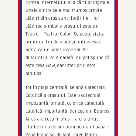
lumea internetului și a cărților digitale, 
unele dintre cele mai frumos ornate 
clădiri din oraș sunt librăriile – iar 
clădirea-simbol a orașului este un 
Teatru – Teatrul Colon. Se poate vizita 
printr-un tur de o oră și, într-adevăr, 
arată ca un palat imperial. Pe 
dinăuntru. Pe dinafară, nu pot spune că 
este ceva wow, dar interiorul este 
fabulos.
Tot în piața centrală, se află Catedrala 
Catolică a orașului. Este o catedrală 
impozantă, ornată, ca orice catedrală 
catolică importantă, dar cea din Buenos 
Aires are ceva în plus – aici a ținut 
slujbe timp de ani buni actualul papă – 
Papa Francisc, de fapt, Jorge Mario 