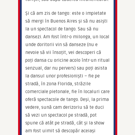
Și că am zis de tango: este o impietate 
să mergi în Buenos Aires și să nu asiști 
la un spectacol de tango. Sau să nu 
dansezi. Am fost într-o milonga, un local 
unde doritorii vin să danseze (nu e 
nevoie să vii însoțit, vei descoperi că 
poți dansa cu oricine acolo într-un ritual 
senzual, dar nu pervers) sau poți asista 
la dansul unor profesioniști – fie pe 
stradă, în zona Florida, străzile 
comerciale pietonale, fie în localuri care 
oferă spectacole de tango. Deși, la prima 
vedere, sună cam derizoriu să te duci 
să vezi un spectacol pe stradă, pot 
spune că atât pe stradă, cât și la show 
am fost uimit să descopăr aceiași 