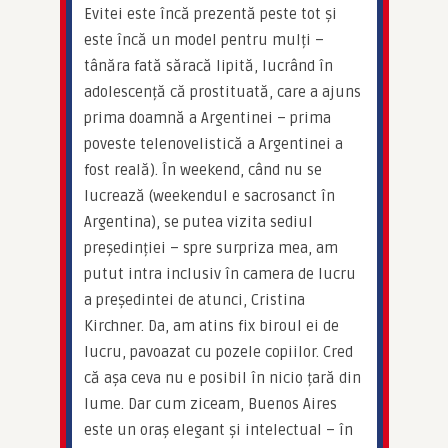
Evitei este încă prezentă peste tot și 
este încă un model pentru mulți – 
tânăra fată săracă lipită, lucrând în 
adolescență că prostituată, care a ajuns 
prima doamnă a Argentinei – prima 
poveste telenovelistică a Argentinei a 
fost reală). În weekend, când nu se 
lucrează (weekendul e sacrosanct în 
Argentina), se putea vizita sediul 
președinției – spre surpriza mea, am 
putut intra inclusiv în camera de lucru 
a președintei de atunci, Cristina 
Kirchner. Da, am atins fix biroul ei de 
lucru, pavoazat cu pozele copiilor. Cred 
că așa ceva nu e posibil în nicio țară din 
lume. Dar cum ziceam, Buenos Aires 
este un oraș elegant și intelectual – în 