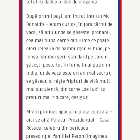
totul îți dădea o idee de eleganță.
După primii pași, am intrat într-un Mc 
Donald’s – eram curios, în țara cărnii de 
vacă, să aflu unde se găsește, probabil, 
cea mai bună carne din lume ce poate 
oferi rețeaua de hamburger. Ei bine, pe 
lângă hamburgerii standard pe care îi 
găsești peste tot în lume (mai puțin în 
India, unde vaca este un animal sacru), 
se găseau și niște fripturi de vită mult 
mai suculentă, din carne „de lux”. La 
prețuri mai ridicate, desigur.
M-am plimbat apoi prin piața centrală – 
aici se află Palatul Prezidențial – Casa 
Rosada, celebru din perioada 
președinției familiei Peron (imaginea 