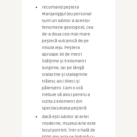
recomand peștera
Manjanggul (eu personal
sunt un iubitor a acestor
fenomene geologice), cea
de-a doua cea mai mare
peșteră vulcanică de pe
insula Jeju. Peștera
aproape 30 de metri
înălțime și 9 kilometri
lungime, iar pe lângă
stalactite și stalagmite
trăiesc aici lilieci și
păienjeni. Cam o oră
trebuie să aloci pentru a
vizita 2 kilometri din
spectaculoasa peșteră
dacă ești iubitor al artei
moderne, muzeul Arte este
locul potrivit. Într-o hală de
5000 mp arta se îmbină cu