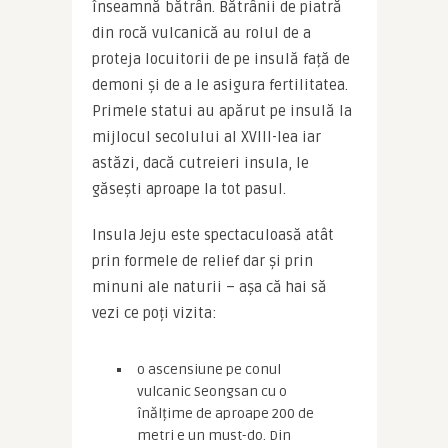
înseamnă bătrân. Bătrânii de piatră 
din rocă vulcanică au rolul de a 
proteja locuitorii de pe insulă față de 
demoni și de a le asigura fertilitatea. 
Primele statui au apărut pe insulă la 
mijlocul secolului al XVIII-lea iar 
astăzi, dacă cutreieri insula, le 
găsești aproape la tot pasul.
Insula Jeju este spectaculoasă atât 
prin formele de relief dar și prin 
minuni ale naturii – așa că hai să 
vezi ce poți vizita:
o ascensiune pe conul
vulcanic Seongsan cu o
înălțime de aproape 200 de
metri e un must-do. Din