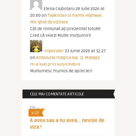
Elena Ciubotaru
28 iulie 2026 at
20:00
on
Tajikistan si Pamir Highway.
Mic ghid de vizitare
Cât de minunat ați prezentat totul!!!!
Cred că visez! Multe mulțumiri!
Imperator
23 iunie 2026 at 12:27
on
Andaluzia magica (ep. 1). Malaga
m-a luat prin surprindere
Multumesc frumos de aprecieri
CELE MAI COMENTATE ARTICOLE
VIZE
A avea sau a nu avea… nevoie de
viza !