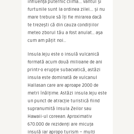
influența puternic clima…. vântul și 
furtunile sunt la ordinea zilei…. și nu 
mare trebuie să îți fie mirarea dacă 
te trezești că din cauza condițiilor 
meteo zborul tău a fost anulat… așa 
cum am pățit noi…
Insula Jeju este o insulă vulcanică 
formată acum două milioane de ani 
printr-o erupție subacvatică, astăzi 
insula este dominată de vulcanul 
Hallasan care are aproape 2000 de 
metri înălțime. Astăzi insula Jeju este 
un punct de atracție turistică fiind 
supranumită Insula Zeilor sau 
Hawaii-ul coreean. Aproximativ 
670.000 de rezidenți are micuța 
insulă iar apropo turism – mulți 