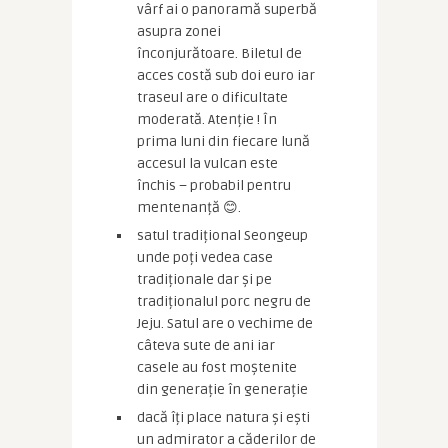
vârf ai o panoramă superbă
asupra zonei
înconjurătoare. Biletul de
acces costă sub doi euro iar
traseul are o dificultate
moderată. Atenție ! În
prima luni din fiecare lună
accesul la vulcan este
închis – probabil pentru
mentenanță 😊.
satul tradițional Seongeup
unde poți vedea case
tradiționale dar și pe
tradiționalul porc negru de
Jeju. Satul are o vechime de
câteva sute de ani iar
casele au fost moștenite
din generație în generație
dacă îți place natura și ești
un admirator a căderilor de