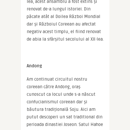
lea, acest ansamblu a fost extins și 
renovat de-a lungul istoriei. Din 
păcate atât al Doilea Război Mondial 
dar și Războiul Coreean au afectat 
negativ acest timplu, el fiind renovat 
de abia la sfârșitul secolului al XX-lea.
Andong
Am continuat circuitul nostru 
coreean către Andong, oraș 
cunoscut ca locul unde s-a născut 
confucianismul coreean dar și 
băutura tradițională Soju. Aici am 
putut descoperi un sat traditional din 
perioada dinastiei Joseon. Satul Hahoe 