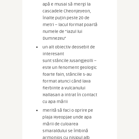
apă e musai să mergi la
cascadele Cheonjeyeon,
înalte puțin peste 20 de
metri – lacul format poartă
numele de ”iazul lui
Dumnezeu”
un alt obiectiv deosebit de
interesant
sunt stâncile Jusangjeolli –
este un fenoment geologic
foarte fain, stâncile s-au
format atunci când lava
fierbinte a vulcanului
Hallasan a intrat în contact
cu apa mării
merită să faci o oprire pe
plaja Hyeopjae unde apa
mării de culoarea
smaraldului se îmbină
armonios cu nisipul alb