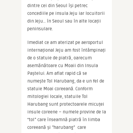
dintre cei din Seoul își petrec 
concediile pe insula Jeju iar locuitorii 
din Jeju… în Seoul sau în alte locații 
peninsulare.
Imediat ce am aterizat pe aeroportul 
internațional Jeju am fost întâmpinați 
de o statuie de piatră, oarecum 
asemănătoare cu Moaii din Insula 
Paștelui. Am aflat rapid că se 
numește Tol Harubang, da e un fel de 
statuie Moai coreeană. Conform 
mitologiei locale, statuile Tol 
Harubang sunt protectoarele micuței 
insule coreene – numele provine de la 
“tol” care înseamnă piatră în limba 
coreeană și ”harubang”  care 