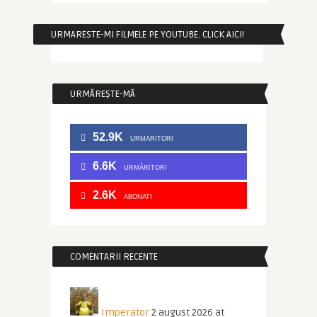
URMARESTE-MI FILMELE PE YOUTUBE. CLICK AICI!
URMĂREȘTE-MĂ
52.9K
URMARITORI
6.6K
URMĂRITORI
2.6K
ABONATI
COMENTARII RECENTE
Imperator
2 august 2026 at