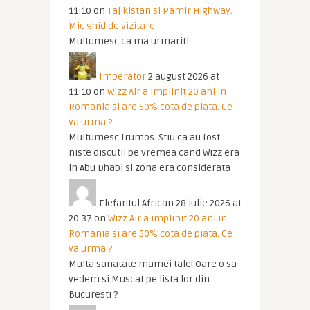
11:10
on
Tajikistan si Pamir Highway.
Mic ghid de vizitare
Multumesc ca ma urmariti
Imperator
2 august 2026 at
11:10
on
Wizz Air a implinit 20 ani in
Romania si are 50% cota de piata. Ce
va urma ?
Multumesc frumos. Stiu ca au fost
niste discutii pe vremea cand Wizz era
in Abu Dhabi si zona era considerata
Elefantul African
28 iulie 2026 at
20:37
on
Wizz Air a implinit 20 ani in
Romania si are 50% cota de piata. Ce
va urma ?
Multa sanatate mamei tale! Oare o sa
vedem si Muscat pe lista lor din
Bucuresti ?