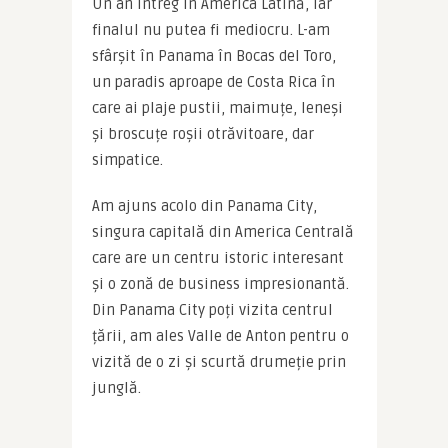
Un an întreg în America Latină, iar 
finalul nu putea fi mediocru. L-am 
sfârșit în Panama în Bocas del Toro, 
un paradis aproape de Costa Rica în 
care ai plaje pustii, maimuțe, leneși 
și broscuțe roșii otrăvitoare, dar 
simpatice.
Am ajuns acolo din Panama City, 
singura capitală din America Centrală 
care are un centru istoric interesant 
și o zonă de business impresionantă. 
Din Panama City poți vizita centrul 
țării, am ales Valle de Anton pentru o 
vizită de o zi și scurtă drumeție prin 
junglă.