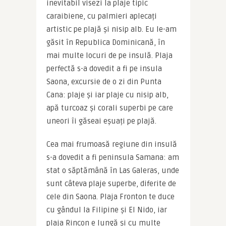
inevitabil visezi la plaje tipic 
caraibiene, cu palmieri aplecați 
artistic pe plajă și nisip alb. Eu le-am 
găsit în Republica Dominicană, în 
mai multe locuri de pe insulă. Plaja 
perfectă s-a dovedit a fi pe insula 
Saona, excursie de o zi din Punta 
Cana: plaje și iar plaje cu nisip alb, 
apă turcoaz și corali superbi pe care 
uneori îi găseai eșuați pe plajă.
Cea mai frumoasă regiune din insulă 
s-a dovedit a fi peninsula Samana: am 
stat o săptămână în Las Galeras, unde 
sunt câteva plaje superbe, diferite de 
cele din Saona. Plaja Fronton te duce 
cu gândul la Filipine și El Nido, iar 
plaja Rincon e lungă și cu multe 