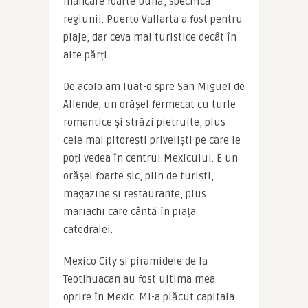
mâncare foarte bună, specifică 
regiunii. Puerto Vallarta a fost pentru 
plaje, dar ceva mai turistice decât în 
alte părți.
De acolo am luat-o spre San Miguel de 
Allende, un orășel fermecat cu turle 
romantice și străzi pietruite, plus 
cele mai pitorești priveliști pe care le 
poți vedea în centrul Mexicului. E un 
orășel foarte șic, plin de turiști, 
magazine și restaurante, plus 
mariachi care cântă în piața 
catedralei.
Mexico City și piramidele de la 
Teotihuacan au fost ultima mea 
oprire în Mexic. Mi-a plăcut capitala 