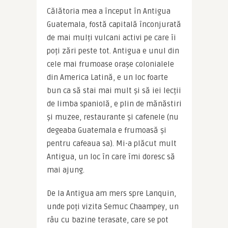
Călătoria mea a început în Antigua 
Guatemala, fostă capitală înconjurată 
de mai mulți vulcani activi pe care îi 
poți zări peste tot. Antigua e unul din 
cele mai frumoase orașe colonialele 
din America Latină, e un loc foarte 
bun ca să stai mai mult și să iei lecții 
de limba spaniolă, e plin de mănăstiri 
și muzee, restaurante și cafenele (nu 
degeaba Guatemala e frumoasă și 
pentru cafeaua sa). Mi-a plăcut mult 
Antigua, un loc în care îmi doresc să 
mai ajung.
De la Antigua am mers spre Lanquin, 
unde poți vizita Semuc Chaampey, un 
râu cu bazine terasate, care se pot 