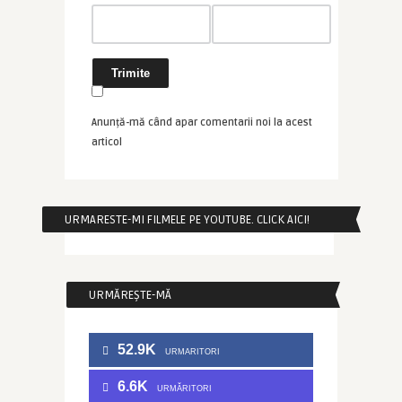
Anunță-mă când apar comentarii noi la acest
articol
URMARESTE-MI FILMELE PE YOUTUBE. CLICK AICI!
URMĂREȘTE-MĂ
52.9K
URMARITORI
6.6K
URMĂRITORI