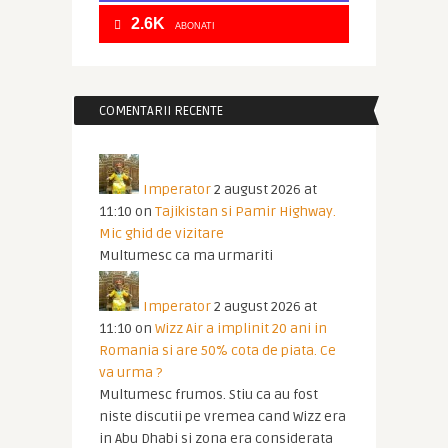
2.6K
ABONATI
COMENTARII RECENTE
Imperator
2 august 2026 at
11:10
on
Tajikistan si Pamir Highway.
Mic ghid de vizitare
Multumesc ca ma urmariti
Imperator
2 august 2026 at
11:10
on
Wizz Air a implinit 20 ani in
Romania si are 50% cota de piata. Ce
va urma ?
Multumesc frumos. Stiu ca au fost
niste discutii pe vremea cand Wizz era
in Abu Dhabi si zona era considerata