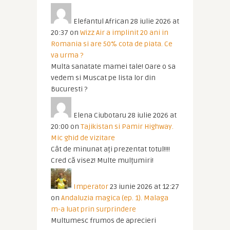
Elefantul African
28 iulie 2026 at
20:37
on
Wizz Air a implinit 20 ani in
Romania si are 50% cota de piata. Ce
va urma ?
Multa sanatate mamei tale! Oare o sa
vedem si Muscat pe lista lor din
Bucuresti ?
Elena Ciubotaru
28 iulie 2026 at
20:00
on
Tajikistan si Pamir Highway.
Mic ghid de vizitare
Cât de minunat ați prezentat totul!!!!
Cred că visez! Multe mulțumiri!
Imperator
23 iunie 2026 at 12:27
on
Andaluzia magica (ep. 1). Malaga
m-a luat prin surprindere
Multumesc frumos de aprecieri