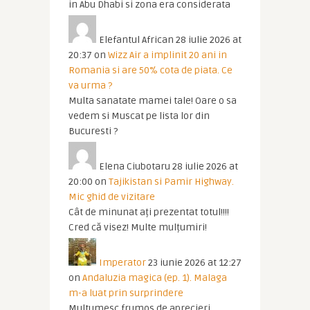
in Abu Dhabi si zona era considerata
Elefantul African
28 iulie 2026 at
20:37
on
Wizz Air a implinit 20 ani in
Romania si are 50% cota de piata. Ce
va urma ?
Multa sanatate mamei tale! Oare o sa
vedem si Muscat pe lista lor din
Bucuresti ?
Elena Ciubotaru
28 iulie 2026 at
20:00
on
Tajikistan si Pamir Highway.
Mic ghid de vizitare
Cât de minunat ați prezentat totul!!!!
Cred că visez! Multe mulțumiri!
Imperator
23 iunie 2026 at 12:27
on
Andaluzia magica (ep. 1). Malaga
m-a luat prin surprindere
Multumesc frumos de aprecieri