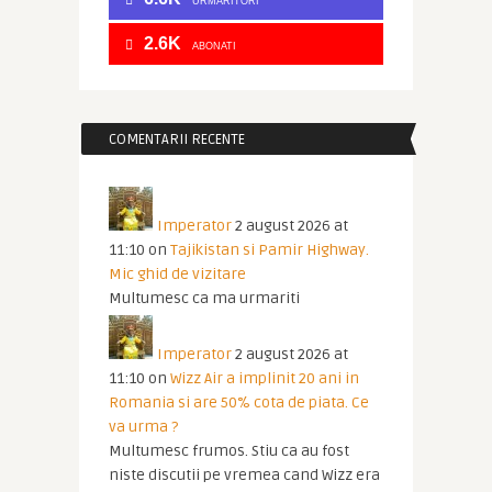
URMĂRITORI
2.6K
ABONATI
COMENTARII RECENTE
Imperator
2 august 2026 at
11:10
on
Tajikistan si Pamir Highway.
Mic ghid de vizitare
Multumesc ca ma urmariti
Imperator
2 august 2026 at
11:10
on
Wizz Air a implinit 20 ani in
Romania si are 50% cota de piata. Ce
va urma ?
Multumesc frumos. Stiu ca au fost
niste discutii pe vremea cand Wizz era