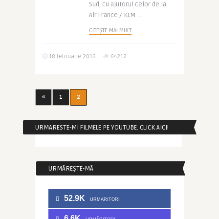
Sud, cu ajutorul celor de la
Air France / KLM. ..
CITEȘTE MAI MULT
18 februarie 2016
64212
«
1
2
URMARESTE-MI FILMELE PE YOUTUBE. CLICK AICI!
URMĂREȘTE-MĂ
52.9K
URMARITORI
6.6K