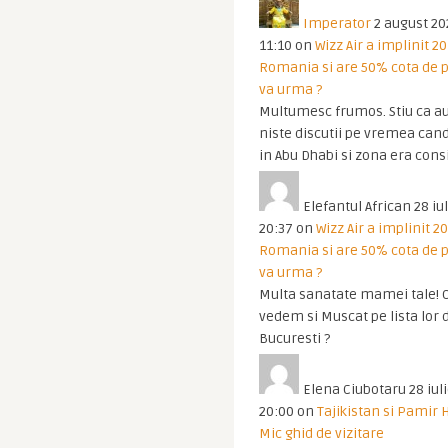
Imperator
2 august 20
11:10
on
Wizz Air a implinit 20
Romania si are 50% cota de p
va urma ?
Multumesc frumos. Stiu ca au
niste discutii pe vremea cand
in Abu Dhabi si zona era cons
Elefantul African
28 iul
20:37
on
Wizz Air a implinit 20
Romania si are 50% cota de p
va urma ?
Multa sanatate mamei tale! O
vedem si Muscat pe lista lor 
Bucuresti ?
Elena Ciubotaru
28 iul
20:00
on
Tajikistan si Pamir 
Mic ghid de vizitare