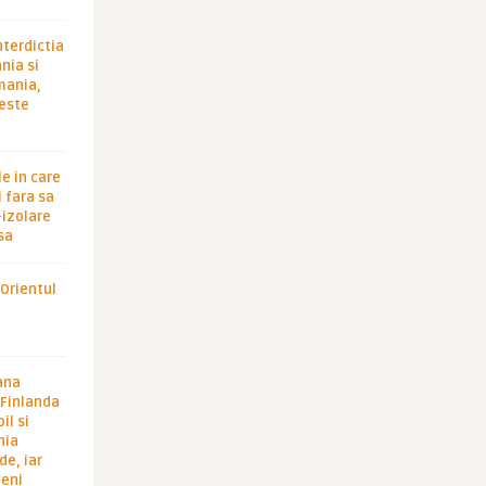
nterdictia
nia si
rmania,
 este
le in care
 fara sa
-izolare
sa
 Orientul
ana
i Finlanda
il si
hia
de, iar
veni