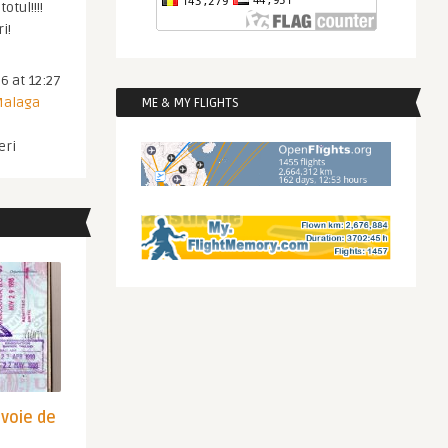
otul!!!!
i!
6 at 12:27
 Malaga
ME & MY FLIGHTS
eri
evoie de