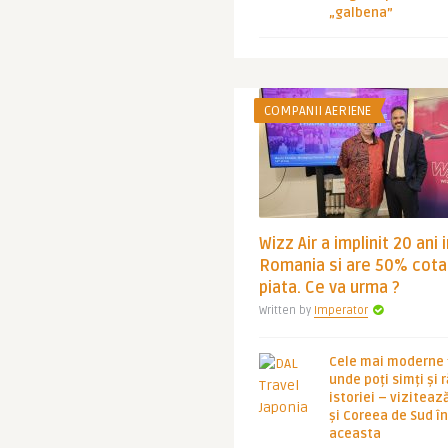
„galbena”
COMPANII AERIENE
Wizz Air a implinit 20 ani 
Romania si are 50% cota
piata. Ce va urma ?
Written by
Imperator
Cele mai moderne ț
unde poți simți și 
istoriei – viziteaz
și Coreea de Sud 
aceasta