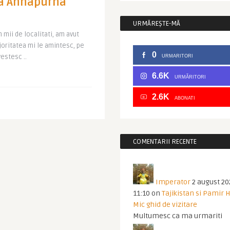
 la Annapurna
URMĂREȘTE-MĂ
n mii de localitati, am avut
oritatea mi le amintesc, pe
0
vestesc ..
URMARITORI
6.6K
URMĂRITORI
2.6K
ABONATI
COMENTARII RECENTE
Imperator
2 august 20
11:10
on
Tajikistan si Pamir 
Mic ghid de vizitare
Multumesc ca ma urmariti