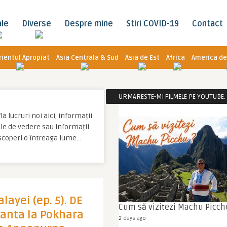
ale
Diverse
Despre mine
Stiri COVID-19
Contact
rientul Apropiat
Asia Centrala & Sud
Asia de Est
Africa
America de
URMARESTE-MI FILMELE PE YOUTUBE. C
a lucruri noi aici, informații
tale de vedere sau informații
escoperi o întreaga lume…
layei (ep. 5). DE
Cum să vizitezi Machu Picch
panta la Pokhara
2 days ago