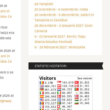
pe Yangtze)
26 at
25 octombrie - 4 noiembrie: India
 ani in
26 noiembrie - 6 decembrie: Safari in
iata. Ce
Tanzania si Zanzibar
26 decembrie - 2 ianuarie 2027: Gran
 fost
Canaria
 Wizz era
6 - 21 ianuarie 2027: Benin, Togo,
iderata
Ghana (Voodoo Festival)
6 - 19 februarie 2027: Venezuela
ie 2026 at
 ani in
iata. Ce
STATISTICI VIZITATORI
are o sa
din
ie 2026 at
Highway.