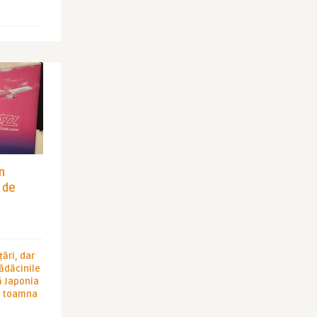
in
 de
ări, dar
rădăcinile
ă Japonia
în toamna