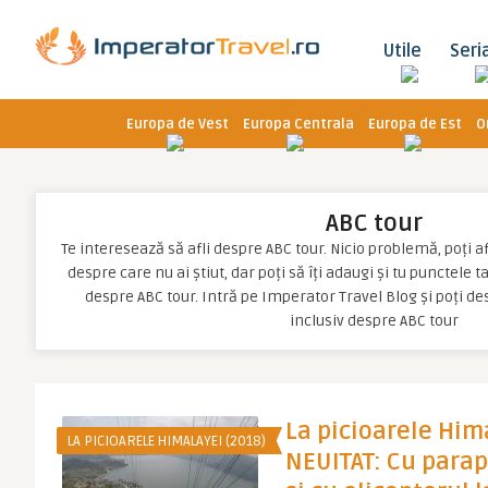
Utile
Seri
Europa de Vest
Europa Centrala
Europa de Est
O
ABC tour
Te interesează să afli despre ABC tour. Nicio problemă, poți afl
despre care nu ai știut, dar poți să îți adaugi și tu punctele 
despre ABC tour. Intră pe Imperator Travel Blog și poți d
inclusiv despre ABC tour
La picioarele Hima
LA PICIOARELE HIMALAYEI (2018)
NEUITAT: Cu para