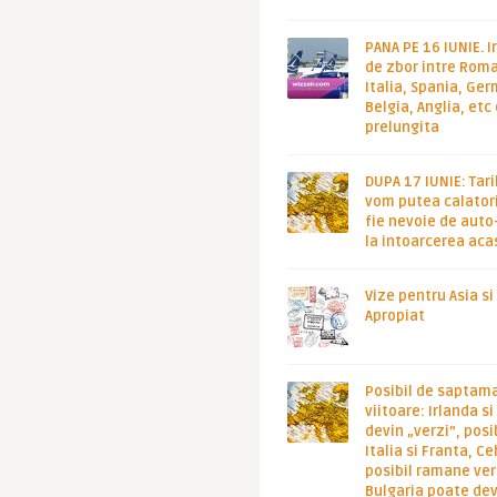
PANA PE 16 IUNIE. I
de zbor intre Roma
Italia, Spania, Ge
Belgia, Anglia, etc
prelungita
DUPA 17 IUNIE: Tari
vom putea calatori
fie nevoie de auto
la intoarcerea aca
Vize pentru Asia si
Apropiat
Posibil de saptam
viitoare: Irlanda s
devin „verzi”, posib
Italia si Franta, Ce
posibil ramane ver
Bulgaria poate de