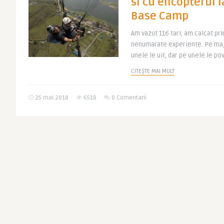
si cu elicopterul
Base Camp
Am vazut 116 tari, am calcat pri
nenumarate experiente. Pe maj
unele le uit, dar pe unele le po
CITEȘTE MAI MULT
25 mai 2018
6518
0 Comentarii