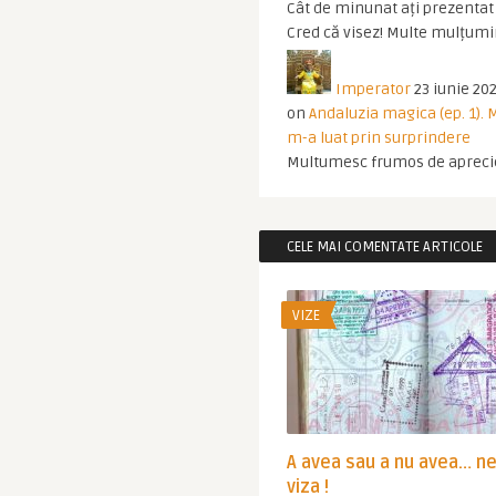
Cât de minunat ați prezentat t
Cred că visez! Multe mulțumir
Imperator
23 iunie 202
on
Andaluzia magica (ep. 1).
m-a luat prin surprindere
Multumesc frumos de apreci
CELE MAI COMENTATE ARTICOLE
VIZE
A avea sau a nu avea… n
viza !