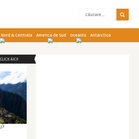
 Nord & Centrala
America de Sud
Oceania
Antarctica
LICK AICI!
u?