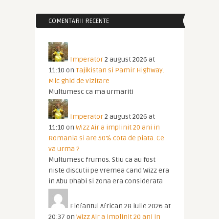
COMENTARII RECENTE
Imperator
2 august 2026 at
11:10
on
Tajikistan si Pamir Highway.
Mic ghid de vizitare
Multumesc ca ma urmariti
Imperator
2 august 2026 at
11:10
on
Wizz Air a implinit 20 ani in
Romania si are 50% cota de piata. Ce
va urma ?
Multumesc frumos. Stiu ca au fost
niste discutii pe vremea cand Wizz era
in Abu Dhabi si zona era considerata
Elefantul African
28 iulie 2026 at
20:37
on
Wizz Air a implinit 20 ani in