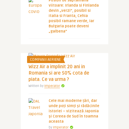
Posibil de saptamana
viitoare: Irlanda si Finlanda
devin „verzi”, posibil si
Italia si Franta, Cehia
posibil ramane verde, iar
Bulgaria poate deveni
„galbena”
COMPANII AERIENE
Wizz Air a implinit 20 ani in
Romania si are 50% cota de
piata. Ce va urma ?
Written by
Imperator
Cele mai moderne țări, dar
unde poți simți și rădăcinile
istoriei – vizitează Japonia
și Coreea de Sud în toamna
aceasta
by
Imperator