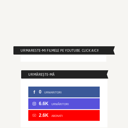
URMARESTE-MI FILMELE PE YOUTUBE. CLICK AICI!
URMĂREȘTE-MĂ
0
URMARITORI
6.6K
URMĂRITORI
2.6K
ABONATI