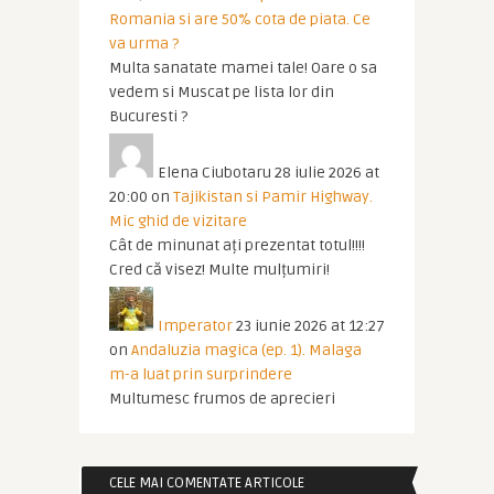
Romania si are 50% cota de piata. Ce
va urma ?
Multa sanatate mamei tale! Oare o sa
vedem si Muscat pe lista lor din
Bucuresti ?
Elena Ciubotaru
28 iulie 2026 at
20:00
on
Tajikistan si Pamir Highway.
Mic ghid de vizitare
Cât de minunat ați prezentat totul!!!!
Cred că visez! Multe mulțumiri!
Imperator
23 iunie 2026 at 12:27
on
Andaluzia magica (ep. 1). Malaga
m-a luat prin surprindere
Multumesc frumos de aprecieri
CELE MAI COMENTATE ARTICOLE