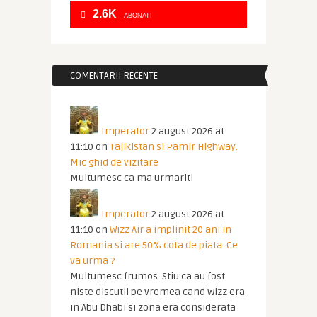
2.6K
ABONATI
COMENTARII RECENTE
Imperator
2 august 2026 at
11:10
on
Tajikistan si Pamir Highway.
Mic ghid de vizitare
Multumesc ca ma urmariti
Imperator
2 august 2026 at
11:10
on
Wizz Air a implinit 20 ani in
Romania si are 50% cota de piata. Ce
va urma ?
Multumesc frumos. Stiu ca au fost
niste discutii pe vremea cand Wizz era
in Abu Dhabi si zona era considerata