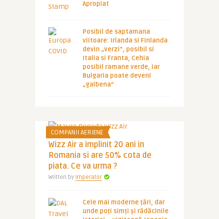
Apropiat
Posibil de saptamana
viitoare: Irlanda si Finlanda
devin „verzi”, posibil si
Italia si Franta, Cehia
posibil ramane verde, iar
Bulgaria poate deveni
„galbena”
COMPANII AERIENE
Wizz Air a implinit 20 ani in
Romania si are 50% cota de
piata. Ce va urma ?
Written by
Imperator
Cele mai moderne țări, dar
unde poți simți și rădăcinile