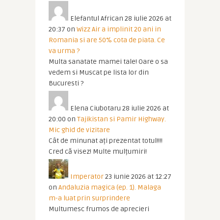
Elefantul African
28 iulie 2026 at
20:37
on
Wizz Air a implinit 20 ani in
Romania si are 50% cota de piata. Ce
va urma ?
Multa sanatate mamei tale! Oare o sa
vedem si Muscat pe lista lor din
Bucuresti ?
Elena Ciubotaru
28 iulie 2026 at
20:00
on
Tajikistan si Pamir Highway.
Mic ghid de vizitare
Cât de minunat ați prezentat totul!!!!
Cred că visez! Multe mulțumiri!
Imperator
23 iunie 2026 at 12:27
on
Andaluzia magica (ep. 1). Malaga
m-a luat prin surprindere
Multumesc frumos de aprecieri