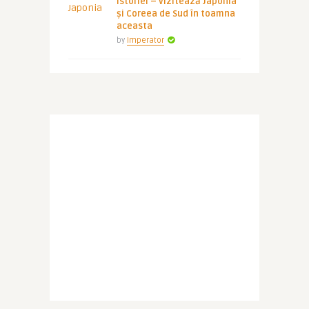
istoriei – vizitează Japonia
și Coreea de Sud în toamna
aceasta
by
Imperator