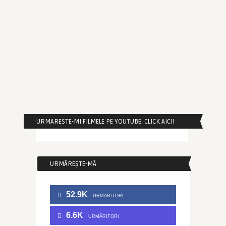
URMARESTE-MI FILMELE PE YOUTUBE. CLICK AICI!
URMĂREȘTE-MĂ
52.9K
URMARITORI
6.6K
URMĂRITORI