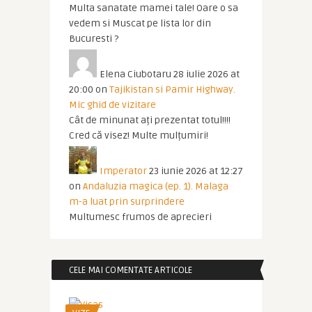
Multa sanatate mamei tale! Oare o sa
vedem si Muscat pe lista lor din
Bucuresti ?
Elena Ciubotaru
28 iulie 2026 at
20:00
on
Tajikistan si Pamir Highway.
Mic ghid de vizitare
Cât de minunat ați prezentat totul!!!!
Cred că visez! Multe mulțumiri!
Imperator
23 iunie 2026 at 12:27
on
Andaluzia magica (ep. 1). Malaga
m-a luat prin surprindere
Multumesc frumos de aprecieri
CELE MAI COMENTATE ARTICOLE