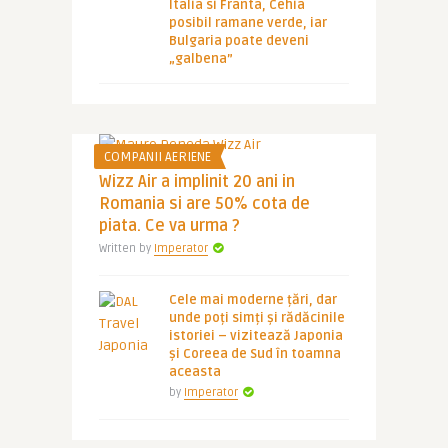
Italia si Franta, Cehia
posibil ramane verde, iar
Bulgaria poate deveni
„galbena”
COMPANII AERIENE
Wizz Air a implinit 20 ani in
Romania si are 50% cota de
piata. Ce va urma ?
Written by
Imperator
Cele mai moderne țări, dar
unde poți simți și rădăcinile
istoriei – vizitează Japonia
și Coreea de Sud în toamna
aceasta
by
Imperator