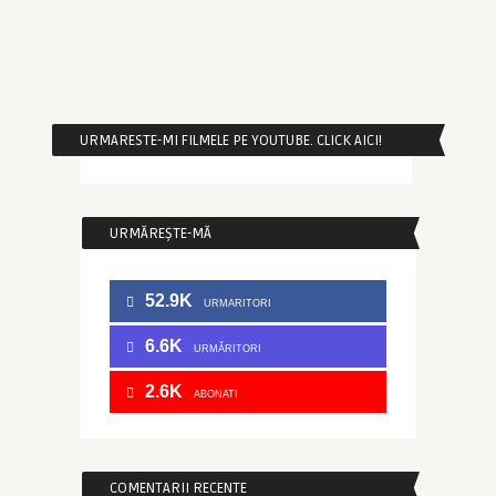
URMARESTE-MI FILMELE PE YOUTUBE. CLICK AICI!
URMĂREȘTE-MĂ
52.9K
URMARITORI
6.6K
URMĂRITORI
2.6K
ABONATI
COMENTARII RECENTE