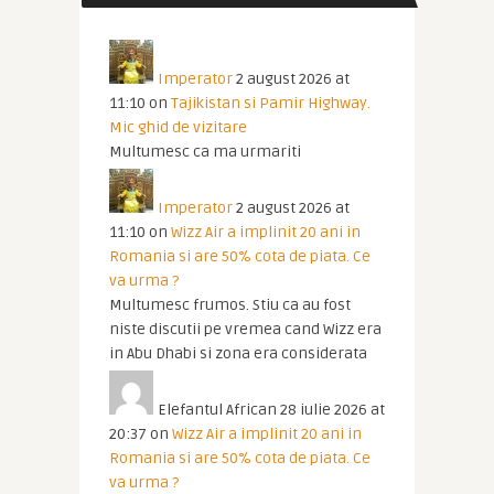
Imperator
2 august 2026 at
11:10
on
Tajikistan si Pamir Highway.
Mic ghid de vizitare
Multumesc ca ma urmariti
Imperator
2 august 2026 at
11:10
on
Wizz Air a implinit 20 ani in
Romania si are 50% cota de piata. Ce
va urma ?
Multumesc frumos. Stiu ca au fost
niste discutii pe vremea cand Wizz era
in Abu Dhabi si zona era considerata
Elefantul African
28 iulie 2026 at
20:37
on
Wizz Air a implinit 20 ani in
Romania si are 50% cota de piata. Ce
va urma ?