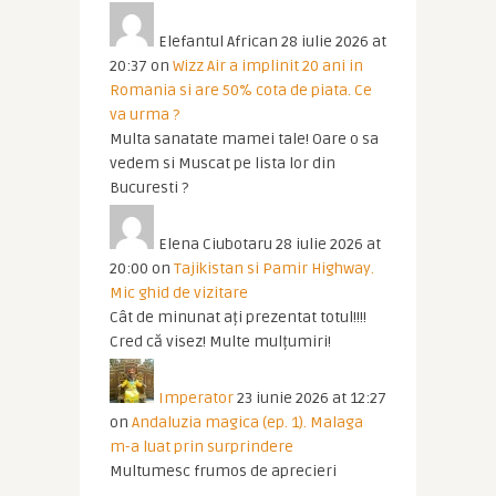
Elefantul African
28 iulie 2026 at
20:37
on
Wizz Air a implinit 20 ani in
Romania si are 50% cota de piata. Ce
va urma ?
Multa sanatate mamei tale! Oare o sa
vedem si Muscat pe lista lor din
Bucuresti ?
Elena Ciubotaru
28 iulie 2026 at
20:00
on
Tajikistan si Pamir Highway.
Mic ghid de vizitare
Cât de minunat ați prezentat totul!!!!
Cred că visez! Multe mulțumiri!
Imperator
23 iunie 2026 at 12:27
on
Andaluzia magica (ep. 1). Malaga
m-a luat prin surprindere
Multumesc frumos de aprecieri