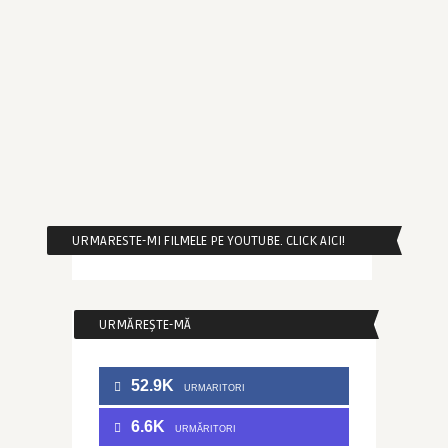
URMARESTE-MI FILMELE PE YOUTUBE. CLICK AICI!
URMĂREȘTE-MĂ
52.9K
URMARITORI
6.6K
URMĂRITORI