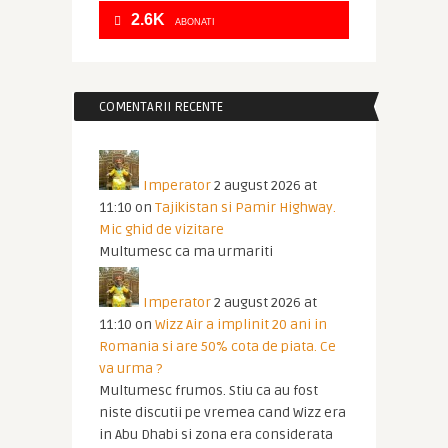
2.6K
ABONATI
COMENTARII RECENTE
Imperator
2 august 2026 at
11:10
on
Tajikistan si Pamir Highway.
Mic ghid de vizitare
Multumesc ca ma urmariti
Imperator
2 august 2026 at
11:10
on
Wizz Air a implinit 20 ani in
Romania si are 50% cota de piata. Ce
va urma ?
Multumesc frumos. Stiu ca au fost
niste discutii pe vremea cand Wizz era
in Abu Dhabi si zona era considerata