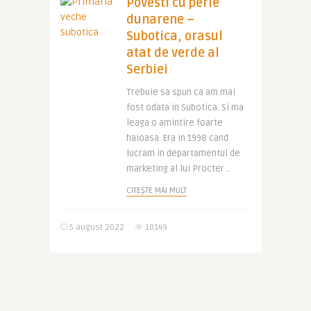
Povesti cu perle
dunarene –
Subotica, orasul
atat de verde al
Serbiei
Trebuie sa spun ca am mai
fost odata in Subotica. Si ma
leaga o amintire foarte
haioasa. Era in 1998 cand
lucram in departamentul de
marketing al lui Procter ..
CITEȘTE MAI MULT
5 august 2022
10149