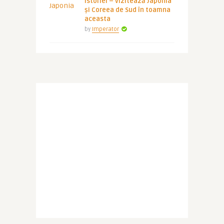
istoriei – vizitează Japonia
și Coreea de Sud în toamna
aceasta
by
Imperator