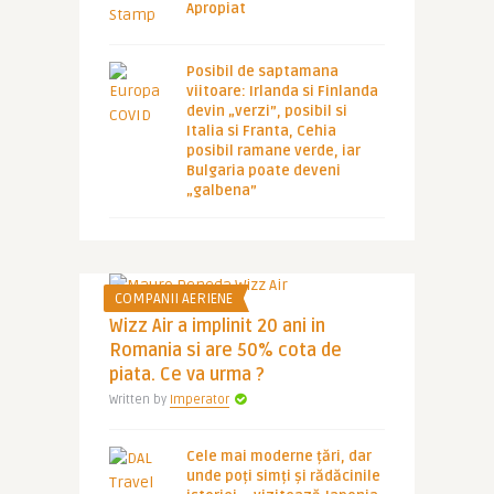
Apropiat
Posibil de saptamana
viitoare: Irlanda si Finlanda
devin „verzi”, posibil si
Italia si Franta, Cehia
posibil ramane verde, iar
Bulgaria poate deveni
„galbena”
COMPANII AERIENE
Wizz Air a implinit 20 ani in
Romania si are 50% cota de
piata. Ce va urma ?
Written by
Imperator
Cele mai moderne țări, dar
unde poți simți și rădăcinile