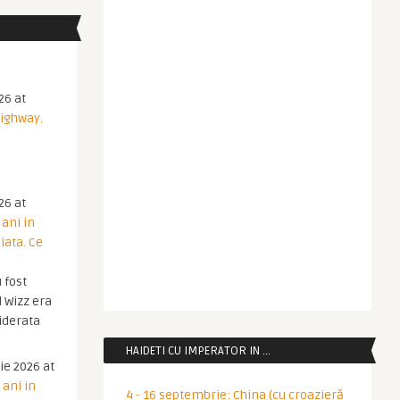
26 at
Highway.
26 at
 ani in
iata. Ce
 fost
 Wizz era
iderata
HAIDETI CU IMPERATOR IN …
ie 2026 at
 ani in
4 - 16 septembrie: China (cu croazieră