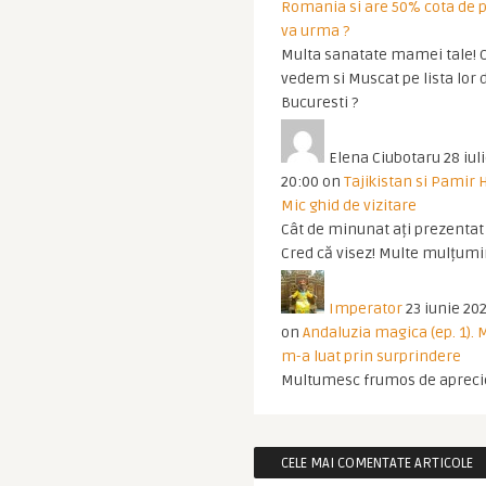
Romania si are 50% cota de p
va urma ?
Multa sanatate mamei tale! O
vedem si Muscat pe lista lor 
Bucuresti ?
Elena Ciubotaru
28 iul
20:00
on
Tajikistan si Pamir 
Mic ghid de vizitare
Cât de minunat ați prezentat t
Cred că visez! Multe mulțumir
Imperator
23 iunie 202
on
Andaluzia magica (ep. 1).
m-a luat prin surprindere
Multumesc frumos de apreci
CELE MAI COMENTATE ARTICOLE