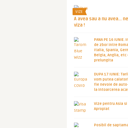
VIZE
A avea sau a nu avea… n
viza !
PANA PE 16 IUNIE. I
de zbor intre Roma
Italia, Spania, Ge
Belgia, Anglia, etc
prelungita
DUPA 17 IUNIE: Tari
vom putea calatori
fie nevoie de auto
la intoarcerea aca
Vize pentru Asia si
Apropiat
Posibil de saptam