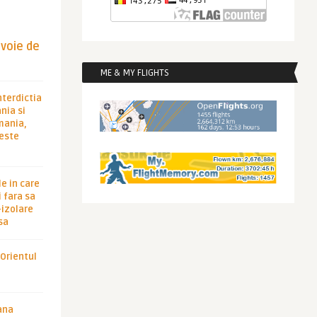
evoie de
ME & MY FLIGHTS
nterdictia
nia si
rmania,
 este
le in care
 fara sa
-izolare
sa
 Orientul
ana