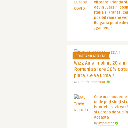
viitoare: Irlanda s
devin „verzi”, posib
Italia si Franta, Ce
posibil ramane ver
Bulgaria poate de
„galbena”
COMPANII AERIENE
Wizz Air a implinit 20 ani 
Romania si are 50% cota
piata. Ce va urma ?
Written by
Imperator
Cele mai moderne ț
unde poți simți și 
istoriei – viziteaz
și Coreea de Sud 
aceasta
by
Imperator