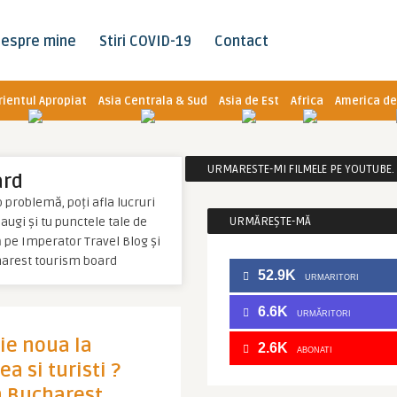
espre mine
Stiri COVID-19
Contact
rientul Apropiat
Asia Centrala & Sud
Asia de Est
Africa
America de
URMARESTE-MI FILMELE PE YOUTUBE. C
ard
 problemă, poți afla lucruri
daugi și tu punctele tale de
URMĂREȘTE-MĂ
 pe Imperator Travel Blog și
harest tourism board
52.9K
URMARITORI
6.6K
URMĂRITORI
ie noua la
2.6K
ABONATI
a si turisti ?
n Bucharest