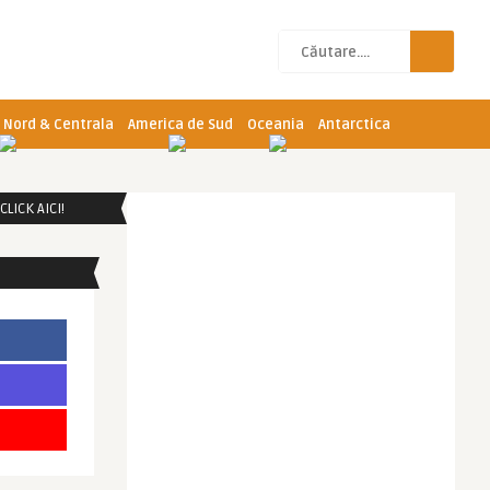
 Nord & Centrala
America de Sud
Oceania
Antarctica
LICK AICI!