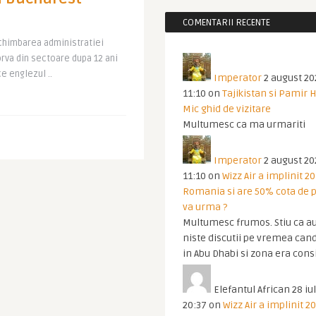
COMENTARII RECENTE
chimbarea administratiei
orva din sectoare dupa 12 ani
 englezul ..
Imperator
2 august 20
11:10
on
Tajikistan si Pamir 
Mic ghid de vizitare
Multumesc ca ma urmariti
Imperator
2 august 20
11:10
on
Wizz Air a implinit 20
Romania si are 50% cota de p
va urma ?
Multumesc frumos. Stiu ca au
niste discutii pe vremea cand
in Abu Dhabi si zona era cons
Elefantul African
28 iul
20:37
on
Wizz Air a implinit 20