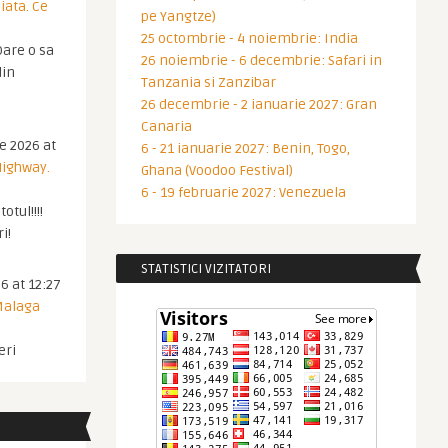
iata. Ce
pe Yangtze)
25 octombrie - 4 noiembrie: India
are o sa
26 noiembrie - 6 decembrie: Safari in
din
Tanzania si Zanzibar
26 decembrie - 2 ianuarie 2027: Gran
Canaria
ie 2026 at
6 - 21 ianuarie 2027: Benin, Togo,
Highway.
Ghana (Voodoo Festival)
6 - 19 februarie 2027: Venezuela
otul!!!!
i!
STATISTICI VIZITATORI
6 at 12:27
 Malaga
eri