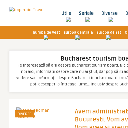
Utile
Seriale
Diverse
D
Europa de Vest
Europa Centrala
Europa de Est
O
Bucharest tourism bo
Te interesează să afli despre Bucharest tourism board. Nicio
noi aici, informații despre care nu ai știut, dar poți să îți a
vedere sau informații despre Bucharest tourism board. Intră
poți descoperi o întreaga lume… inclusiv despre Buc
Avem administrat
DIVERSE
Bucuresti. Vom ave
Vom avea si vreu