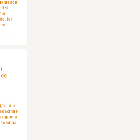
i Finlanda
il si
hia
de, iar
veni
in
 de
ări, dar
rădăcinile
ă Japonia
în toamna