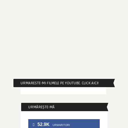
URMARESTE-MI FILMELE PE YOUTUBE. CLICK AICI!
URMĂREȘTE-MĂ
52.9K
URMARITORI