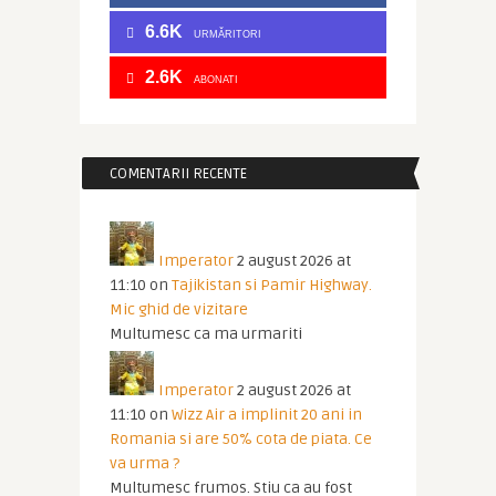
6.6K
URMĂRITORI
2.6K
ABONATI
COMENTARII RECENTE
Imperator
2 august 2026 at
11:10
on
Tajikistan si Pamir Highway.
Mic ghid de vizitare
Multumesc ca ma urmariti
Imperator
2 august 2026 at
11:10
on
Wizz Air a implinit 20 ani in
Romania si are 50% cota de piata. Ce
va urma ?
Multumesc frumos. Stiu ca au fost