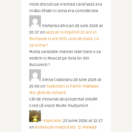
niste discutii pe vremea cand Wizz era
in Abu Dhabi si zona era considerata
Elefantul African
28 iulie 2026 at
20:37
on
Wizz Air a implinit 20 ani in
Romania si are 50% cota de piata. Ce
va urma ?
Multa sanatate mamei tale! Oare o sa
vedem si Muscat pe lista lor din
Bucuresti ?
Elena Ciubotaru
28 iulie 2026 at
20:00
on
Tajikistan si Pamir Highway.
Mic ghid de vizitare
Cât de minunat ați prezentat totul!!!!
Cred că visez! Multe mulțumiri!
Imperator
23 iunie 2026 at 12:27
on
Andaluzia magica (ep. 1). Malaga