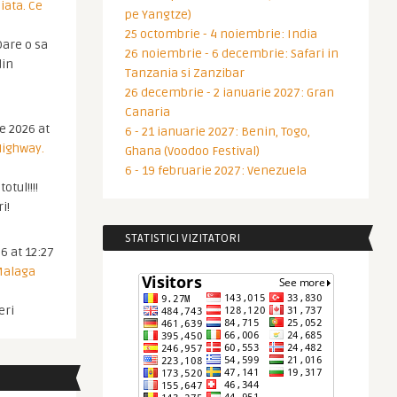
iata. Ce
pe Yangtze)
25 octombrie - 4 noiembrie: India
are o sa
26 noiembrie - 6 decembrie: Safari in
din
Tanzania si Zanzibar
26 decembrie - 2 ianuarie 2027: Gran
Canaria
ie 2026 at
6 - 21 ianuarie 2027: Benin, Togo,
Highway.
Ghana (Voodoo Festival)
6 - 19 februarie 2027: Venezuela
otul!!!!
i!
STATISTICI VIZITATORI
6 at 12:27
 Malaga
eri