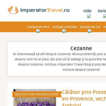
Utile
Seri
Europa de Vest
Europa Centrala
Europa de Est
O
Cezanne
Te interesează să afli despre Cezanne. Nicio problemă, poți afl
despre care nu ai știut, dar poți să îți adaugi și tu punctele 
despre Cezanne. Intră pe Imperator Travel Blog și poți d
inclusiv despre Cezanne
Călător prin Proven
CALATOR PRIN PROVENCE (2019)
en-Provence, vech
Sudului.