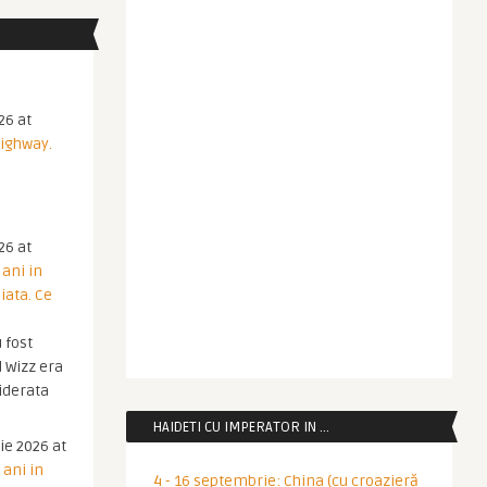
26 at
Highway.
26 at
 ani in
iata. Ce
 fost
 Wizz era
iderata
HAIDETI CU IMPERATOR IN …
ie 2026 at
 ani in
4 - 16 septembrie: China (cu croazieră