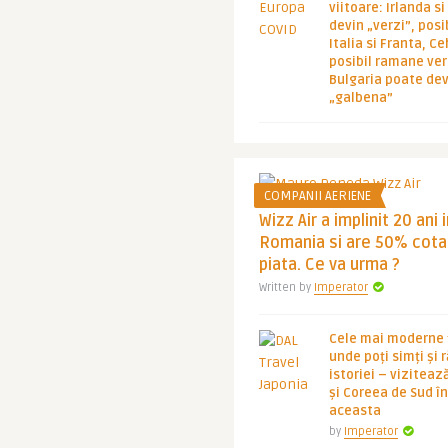
viitoare: Irlanda s
devin „verzi”, posib
Italia si Franta, Ce
posibil ramane ver
Bulgaria poate de
„galbena”
COMPANII AERIENE
Wizz Air a implinit 20 ani 
Romania si are 50% cota
piata. Ce va urma ?
Written by
Imperator
Cele mai moderne ț
unde poți simți și 
istoriei – viziteaz
și Coreea de Sud 
aceasta
by
Imperator