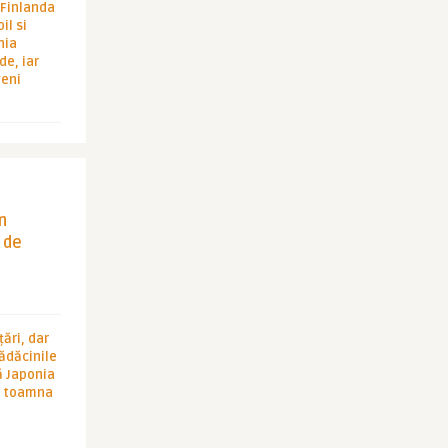
i Finlanda
il si
hia
de, iar
veni
in
 de
ări, dar
rădăcinile
ă Japonia
în toamna