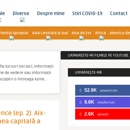
ale
Diverse
Despre mine
Stiri COVID-19
Contact
rientul Apropiat
Asia Centrala & Sud
Asia de Est
Africa
America de
URMARESTE-MI FILMELE PE YOUTUBE. C
a lucruri noi aici, informații
tale de vedere sau informații
URMĂREȘTE-MĂ
escoperi o întreaga lume…
52.9K
URMARITORI
6.6K
URMĂRITORI
ce (ep. 2). Aix-
2.6K
ABONATI
ea capitală a