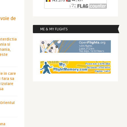
evoie de
ME & MY FLIGHTS
nterdictia
nia si
rmania,
 este
le in care
 fara sa
-izolare
sa
 Orientul
ana