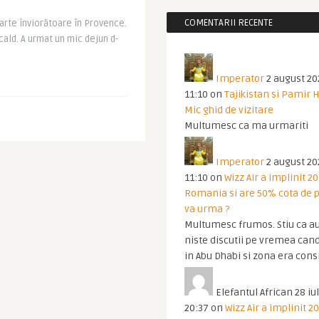
COMENTARII RECENTE
arte înviorătoare în Provence.
 cald. A urmat un mic dejun d-
Imperator
2 august 20
11:10
on
Tajikistan si Pamir 
Mic ghid de vizitare
Multumesc ca ma urmariti
Imperator
2 august 20
11:10
on
Wizz Air a implinit 20
Romania si are 50% cota de p
va urma ?
Multumesc frumos. Stiu ca au
niste discutii pe vremea cand
in Abu Dhabi si zona era cons
Elefantul African
28 iul
20:37
on
Wizz Air a implinit 20