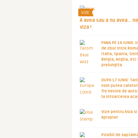
VIZE
A avea sau a nu avea… n
viza !
PANA PE 16 IUNIE. I
de zbor intre Roma
Italia, Spania, Ge
Belgia, Anglia, etc
prelungita
DUPA 17 IUNIE: Tari
vom putea calatori
fie nevoie de auto
la intoarcerea aca
Vize pentru Asia si
Apropiat
Posibil de saptam