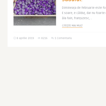
Dimineața de februarie este fo
E soare, e călduț, dar nu foarte
ăla fain, franțuzesc, ..
CITEȘTE MAI MULT
8 aprilie 2019
8216
1 Comentariu