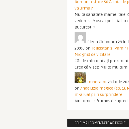
Romania si are 50% cota de p
va urma ?
Multa sanatate mamei tale! O
vedem si Muscat pe lista lor 
Bucuresti ?
Elena Ciubotaru
28 iul
20:00
on
Tajikistan si Pamir 
Mic ghid de vizitare
Cât de minunat ați prezentat t
Cred că visez! Multe mulțumir
Imperator
23 iunie 202
on
Andaluzia magica (ep. 1).
m-a luat prin surprindere
Multumesc frumos de apreci
CELE MAI COMENTATE ARTICOLE