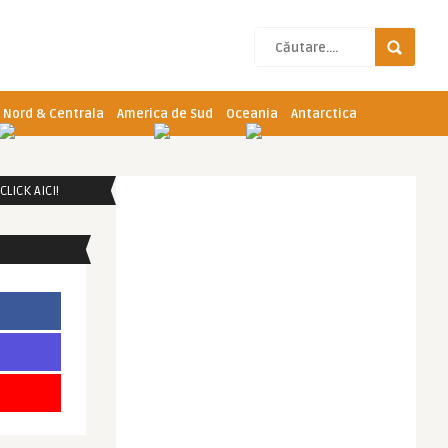
 Nord & Centrala
America de Sud
Oceania
Antarctica
LICK AICI!