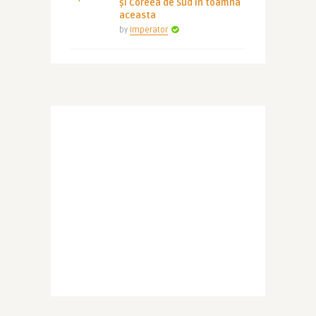
și Coreea de Sud în toamna
aceasta
by
Imperator