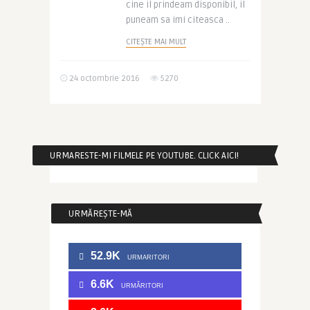
cine il prindeam disponibil, il
puneam sa imi citeasca ..
CITEȘTE MAI MULT
24 octombrie 2016
5270
URMARESTE-MI FILMELE PE YOUTUBE. CLICK AICI!
URMĂREȘTE-MĂ
52.9K
URMARITORI
6.6K
URMĂRITORI