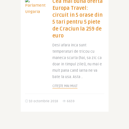
Cea mai buna oferta
Europa Travel:
circuit in 5 orase din
5 tari pentru 5 piete
de Craciun la 259 de
euro
Desi afara inca sunt
temperaturi de tricou cu
maneca scurta (hai, sa zic ca
doar in timpul zilei), nu mai e
mult pana cand iarna ne va
bate la usa. Asta ..
CITEȘTE MAI MULT
10 octombrie 2018
6659