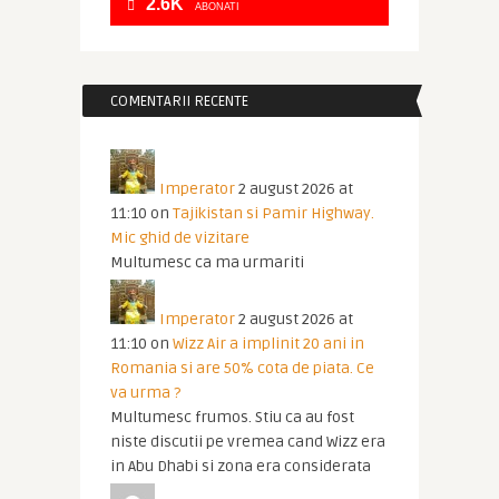
2.6K
ABONATI
COMENTARII RECENTE
Imperator
2 august 2026 at
11:10
on
Tajikistan si Pamir Highway.
Mic ghid de vizitare
Multumesc ca ma urmariti
Imperator
2 august 2026 at
11:10
on
Wizz Air a implinit 20 ani in
Romania si are 50% cota de piata. Ce
va urma ?
Multumesc frumos. Stiu ca au fost
niste discutii pe vremea cand Wizz era
in Abu Dhabi si zona era considerata