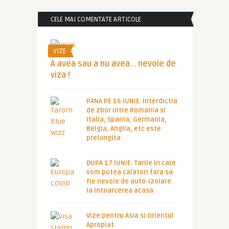
CELE MAI COMENTATE ARTICOLE
VIZE
A avea sau a nu avea… nevoie de
viza !
PANA PE 16 IUNIE. Interdictia
de zbor intre Romania si
Italia, Spania, Germania,
Belgia, Anglia, etc este
prelungita
DUPA 17 IUNIE: Tarile in care
vom putea calatori fara sa
fie nevoie de auto-izolare
la intoarcerea acasa
Vize pentru Asia si Orientul
Apropiat