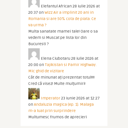
Elefantul African
28 iulie 2026 at
20:37
on
Wizz Air a implinit 20 ani in
Romania si are 50% cota de piata. Ce
va urma ?
Multa sanatate mamei tale! Oare o sa
vedem si Muscat pe lista lor din
Bucuresti ?
Elena Ciubotaru
28 iulie 2026 at
20:00
on
Tajikistan si Pamir Highway.
Mic ghid de vizitare
Cât de minunat ați prezentat totul!!!!
Cred că visez! Multe mulțumiri!
Imperator
23 iunie 2026 at 12:27
on
Andaluzia magica (ep. 1). Malaga
m-a luat prin surprindere
Multumesc frumos de aprecieri