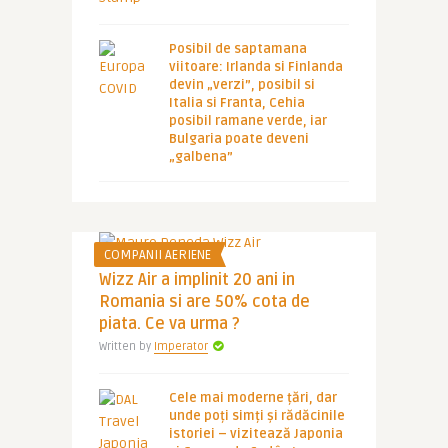
Posibil de saptamana
viitoare: Irlanda si Finlanda
devin „verzi”, posibil si
Italia si Franta, Cehia
posibil ramane verde, iar
Bulgaria poate deveni
„galbena”
COMPANII AERIENE
Wizz Air a implinit 20 ani in
Romania si are 50% cota de
piata. Ce va urma ?
Written by
Imperator
Cele mai moderne țări, dar
unde poți simți și rădăcinile
istoriei – vizitează Japonia