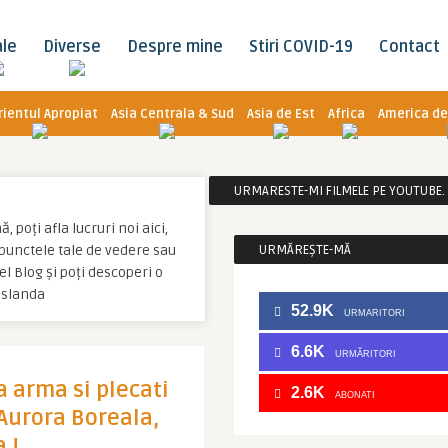
ale
Diverse
Despre mine
Stiri COVID-19
Contact
rientul Apropiat
Asia Centrala & Sud
Asia de Est
Africa
America de
URMARESTE-MI FILMELE PE YOUTUBE. C
 poți afla lucruri noi aici,
u punctele tale de vedere sau
URMĂREȘTE-MĂ
l Blog și poți descoperi o
Islanda
52.9K
URMARITORI
6.6K
URMĂRITORI
 arma si plecati
2.6K
ABONATI
 Aurora Boreala,
 !