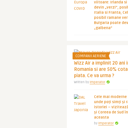
viitoare: Irlanda s
devin „verzi”, posib
Italia si Franta, Ce
posibil ramane ver
Bulgaria poate de
„galbena”
COMPANII AERIENE
Wizz Air a implinit 20 ani 
Romania si are 50% cota
piata. Ce va urma ?
Written by
Imperator
Cele mai moderne ț
unde poți simți și 
istoriei – viziteaz
și Coreea de Sud 
aceasta
by
Imperator