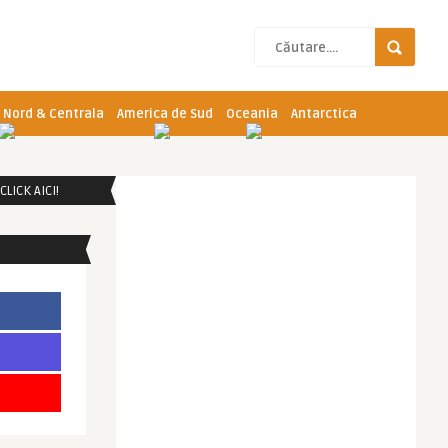
 Nord & Centrala
America de Sud
Oceania
Antarctica
LICK AICI!