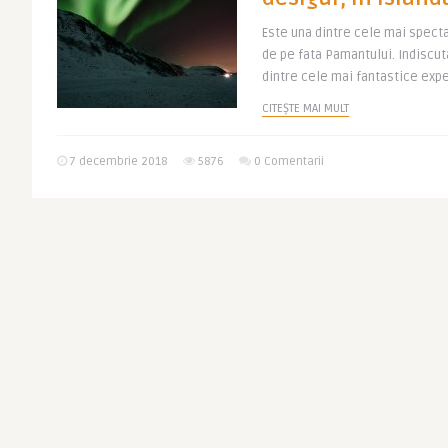
Este una dintre cele mai spec
de pe fata Pamantului. Indiscut
dintre cele mai fantastice expe
CITEȘTE MAI MULT
7 decembrie 2018
5876
0 Comentarii