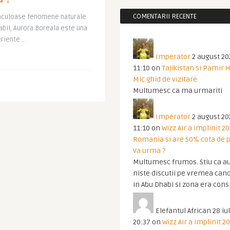
COMENTARII RECENTE
taculoase fenomene naturale
abil, Aurora Boreala este una
riente ..
Imperator
2 august 20
11:10
on
Tajikistan si Pamir 
Mic ghid de vizitare
Multumesc ca ma urmariti
Imperator
2 august 20
11:10
on
Wizz Air a implinit 20
Romania si are 50% cota de p
va urma ?
Multumesc frumos. Stiu ca au
niste discutii pe vremea cand
in Abu Dhabi si zona era cons
Elefantul African
28 iul
20:37
on
Wizz Air a implinit 20