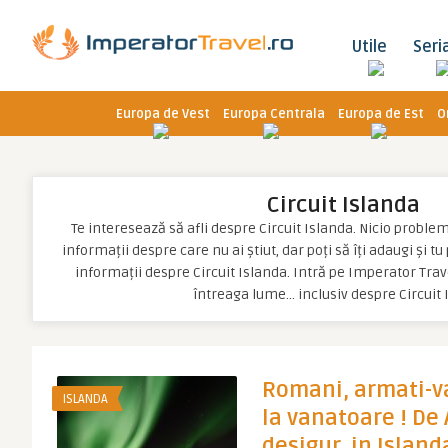
Utile
Seri
Europa de Vest
Europa Centrala
Europa de Est
O
Circuit Islanda
Te interesează să afli despre Circuit Islanda. Nicio problemă,
informații despre care nu ai știut, dar poți să îți adaugi și t
informații despre Circuit Islanda. Intră pe Imperator Trave
întreaga lume… inclusiv despre Circuit 
Romani, armati-va
ISLANDA
la vanatoare ! De
desigur, in Islanda