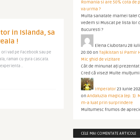
Romania si are 50% cota de p
va urma ?
Multa sanatate mamei tale! O
vedem si Muscat pe lista lor 
Bucuresti ?
tor in Islanda, sa
eala !
Elena Ciubotaru
28 iul
 ori vad pe Facebook sau pe
20:00
on
Tajikistan si Pamir 
la, raman cu gura cascata.
Mic ghid de vizitare
 experienta ..
Cât de minunat ați prezentat t
Cred că visez! Multe mulțumir
Imperator
23 iunie 202
on
Andaluzia magica (ep. 1).
m-a luat prin surprindere
Multumesc frumos de apreci
CELE MAI COMENTATE ARTICOLE