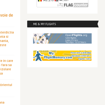
evoie de
ME & MY FLIGHTS
nterdictia
nia si
rmania,
 este
le in care
 fara sa
-izolare
sa
 Orientul
ana