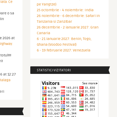
iata. Ce
pe Yangtze)
25 octombrie - 4 noiembrie: India
are o sa
26 noiembrie - 6 decembrie: Safari in
din
Tanzania si Zanzibar
26 decembrie - 2 ianuarie 2027: Gran
Canaria
ie 2026 at
6 - 21 ianuarie 2027: Benin, Togo,
Highway.
Ghana (Voodoo Festival)
6 - 19 februarie 2027: Venezuela
otul!!!!
i!
STATISTICI VIZITATORI
6 at 12:27
 Malaga
eri