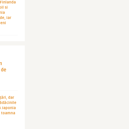
i Finlanda
il si
hia
de, iar
veni
in
 de
ări, dar
rădăcinile
ă Japonia
în toamna