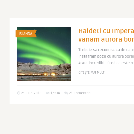
Haideti cu Impera
ISLANDA
vanam aurora bor
Trebuie sa recunosc ca de cate
Instagram poze cu aurora borea
Arata incredibil. Cred ca este o
CITEȘTE MAI MULT
21 iulie 2016
17234
21 Comentarii