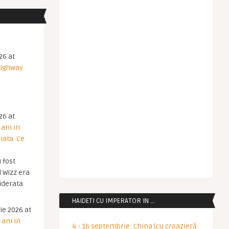
26 at
Highway.
26 at
 ani in
iata. Ce
 fost
 Wizz era
iderata
HAIDETI CU IMPERATOR IN …
ie 2026 at
 ani in
4 - 16 septembrie: China (cu croazieră