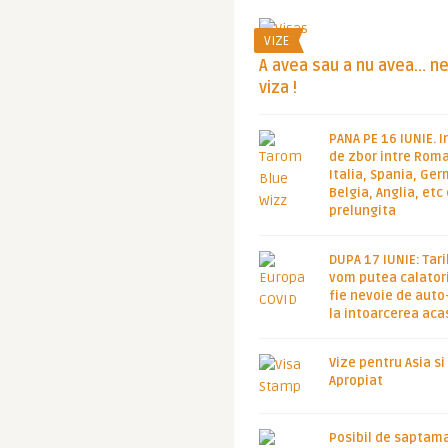
VIZE
A avea sau a nu avea… n
viza !
PANA PE 16 IUNIE. I
de zbor intre Roma
Italia, Spania, Ge
Belgia, Anglia, etc
prelungita
DUPA 17 IUNIE: Tari
vom putea calatori
fie nevoie de auto
la intoarcerea aca
Vize pentru Asia si
Apropiat
Posibil de saptam