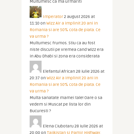
Multumesc ca ma urmariti
Imperator
2 august 2026 at
11:10
on
Wizz Air a implinit 20 ani in
Romania si are 50% cota de piata. Ce
va urma ?
Multumesc frumos. Stiu ca au fost
niste discutii pe vremea cand Wizz era
in Abu Dhabi si zona era considerata
Elefantul African
28 iulie 2026 at
20:37
on
Wizz Air a implinit 20 ani in
Romania si are 50% cota de piata. Ce
va urma ?
Multa sanatate mamei tale! Oare o sa
vedem si Muscat pe lista lor din
Bucuresti ?
Elena Ciubotaru
28 iulie 2026 at
20:00
on
Tajikistan si Pamir Highway.