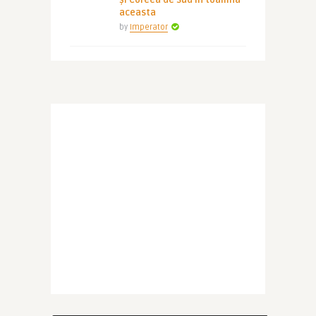
și Coreea de Sud în toamna
aceasta
by
Imperator