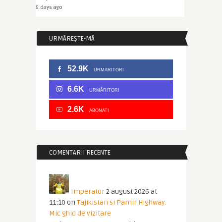
5 days ago
URMĂREȘTE-MĂ
52.9K
URMARITORI
6.6K
URMĂRITORI
2.6K
ABONATI
COMENTARII RECENTE
Imperator
2 august 2026 at
11:10
on
Tajikistan si Pamir Highway.
Mic ghid de vizitare