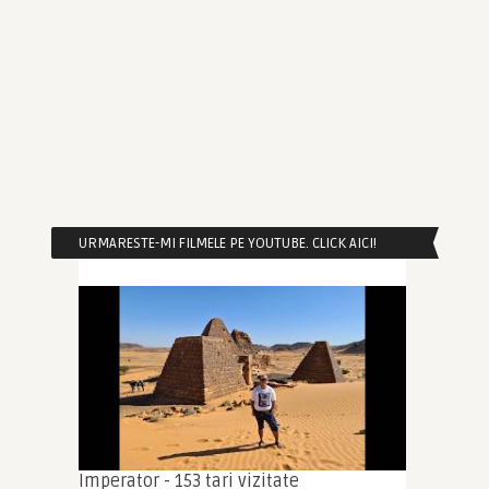
URMARESTE-MI FILMELE PE YOUTUBE. CLICK AICI!
Imperator - 153 tari vizitate