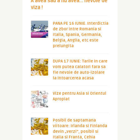
A avea sau a nu avea… nevoie de
viza !
PANA PE 16 IUNIE. Interdictia
de zbor intre Romania si
Italia, Spania, Germania,
Belgia, Anglia, etc este
prelungita
DUPA 17 IUNIE: Tarile in care
vom putea calatori fara sa
fie nevoie de auto-izolare
la intoarcerea acasa
Vize pentru Asia si Orientul
Apropiat
Posibil de saptamana
viitoare: Irlanda si Finlanda
devin „verzi”, posibil si
Italia si Franta, Cehia