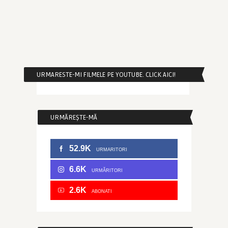
URMARESTE-MI FILMELE PE YOUTUBE. CLICK AICI!
URMĂREȘTE-MĂ
52.9K
URMARITORI
6.6K
URMĂRITORI
2.6K
ABONATI