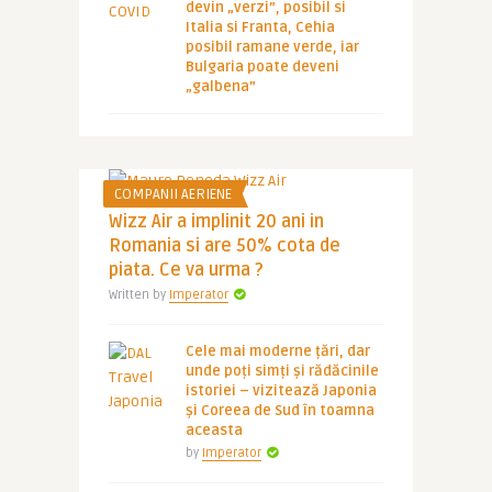
devin „verzi”, posibil si
Italia si Franta, Cehia
posibil ramane verde, iar
Bulgaria poate deveni
„galbena”
COMPANII AERIENE
Wizz Air a implinit 20 ani in
Romania si are 50% cota de
piata. Ce va urma ?
Written by
Imperator
Cele mai moderne țări, dar
unde poți simți și rădăcinile
istoriei – vizitează Japonia
și Coreea de Sud în toamna
aceasta
by
Imperator