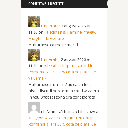
COMENTARII RECENTE
Imperator
2 august 2026 at
11:10
on
Tajikistan si Pamir Highway.
Mic ghid de vizitare
Multumesc ca ma urmariti
Imperator
2 august 2026 at
11:10
on
Wizz Air a implinit 20 ani in
Romania si are 50% cota de piata. Ce
va urma ?
Multumesc frumos. Stiu ca au fost
niste discutii pe vremea cand Wizz era
in Abu Dhabi si zona era considerata
Elefantul African
28 iulie 2026 at
20:37
on
Wizz Air a implinit 20 ani in
Romania si are 50% cota de piata. Ce