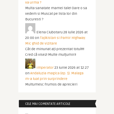
va urma ?
Multa sanatate mamei tale! Oare o sa
vedem si Muscat pe lista lor din
Bucuresti ?
Elena Ciubotaru
28 iulie 2026 at
20:00
on
Tajikistan si Pamir Highway.
Mic ghid de vizitare
Cât de minunat ați prezentat totul!!!!
Cred că visez! Multe mulțumiri!
Imperator
23 iunie 2026 at 12:27
on
Andaluzia magica (ep. 1). Malaga
m-a luat prin surprindere
Multumesc frumos de aprecieri
CELE MAI COMENTATE ARTICOLE