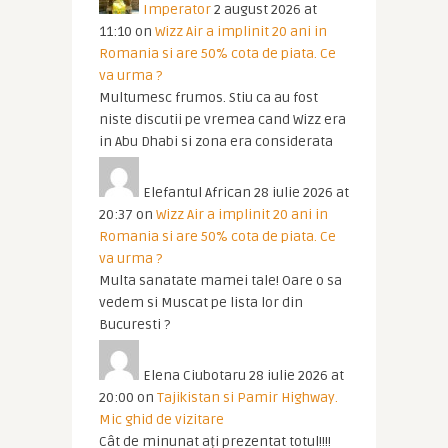
Imperator
2 august 2026 at
11:10
on
Wizz Air a implinit 20 ani in
Romania si are 50% cota de piata. Ce
va urma ?
Multumesc frumos. Stiu ca au fost
niste discutii pe vremea cand Wizz era
in Abu Dhabi si zona era considerata
Elefantul African
28 iulie 2026 at
20:37
on
Wizz Air a implinit 20 ani in
Romania si are 50% cota de piata. Ce
va urma ?
Multa sanatate mamei tale! Oare o sa
vedem si Muscat pe lista lor din
Bucuresti ?
Elena Ciubotaru
28 iulie 2026 at
20:00
on
Tajikistan si Pamir Highway.
Mic ghid de vizitare
Cât de minunat ați prezentat totul!!!!