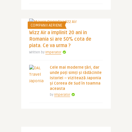
COMPANII AERIENE
Wizz Air a implinit 20 ani in
Romania si are 50% cota de
piata. Ce va urma ?
Written by
Imperator
Cele mai moderne țări, dar
unde poți simți și rădăcinile
istoriei – vizitează Japonia
și Coreea de Sud în toamna
aceasta
by
Imperator