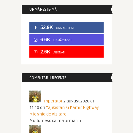
URMĂREȘTE-MĂ
52.9K
URMARITORI
6.6K
URMĂRITORI
2.6K
ABONATI
COMENTARII RECENTE
Imperator
2 august 2026 at
11:10
on
Tajikistan si Pamir Highway.
Mic ghid de vizitare
Multumesc ca ma urmariti