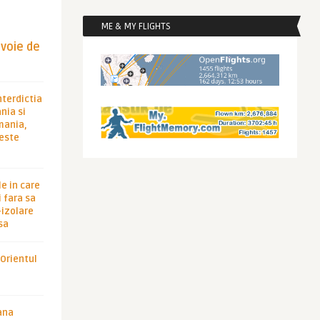
ME & MY FLIGHTS
evoie de
nterdictia
nia si
rmania,
 este
le in care
 fara sa
-izolare
sa
 Orientul
ana