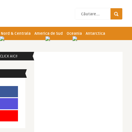
 Nord & Centrala
America de Sud
Oceania
Antarctica
LICK AICI!