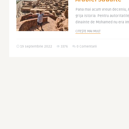
Pana mai acum vreun deceniu, A
grija istoria. Pentru autoritatil
dinainte de Mohamed nu era imp
CITEȘTE MAI MULT
19 septembrie 2022
3376
0 Comentarii