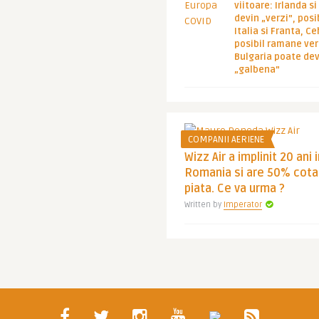
viitoare: Irlanda s
devin „verzi”, posib
Italia si Franta, Ce
posibil ramane ver
Bulgaria poate de
„galbena”
COMPANII AERIENE
Wizz Air a implinit 20 ani 
Romania si are 50% cota
piata. Ce va urma ?
Written by
Imperator