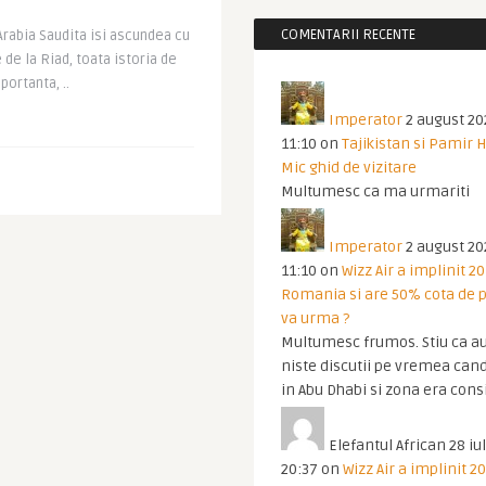
COMENTARII RECENTE
rabia Saudita isi ascundea cu
e de la Riad, toata istoria de
ortanta, ..
Imperator
2 august 20
11:10
on
Tajikistan si Pamir 
Mic ghid de vizitare
Multumesc ca ma urmariti
Imperator
2 august 20
11:10
on
Wizz Air a implinit 20
Romania si are 50% cota de p
va urma ?
Multumesc frumos. Stiu ca au
niste discutii pe vremea cand
in Abu Dhabi si zona era cons
Elefantul African
28 iul
20:37
on
Wizz Air a implinit 20