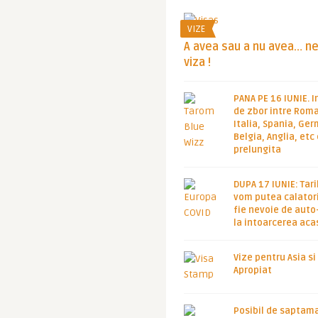
VIZE
A avea sau a nu avea… n
viza !
PANA PE 16 IUNIE. I
de zbor intre Roma
Italia, Spania, Ge
Belgia, Anglia, etc
prelungita
DUPA 17 IUNIE: Tari
vom putea calatori
fie nevoie de auto
la intoarcerea aca
Vize pentru Asia si
Apropiat
Posibil de saptam