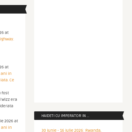
26 at
Highway.
26 at
 ani in
iata. Ce
 fost
 Wizz era
iderata
HAIDETI CU IMPERATOR IN …
ie 2026 at
 ani in
30 iunie - 16 iulie 2026: Rwanda,