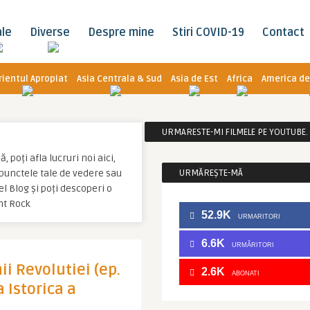
ale
Diverse
Despre mine
Stiri COVID-19
Contact
rientul Apropiat
Asia Centrala & Sud
Asia de Est
Africa
America de
URMARESTE-MI FILMELE PE YOUTUBE. C
poți afla lucruri noi aici,
u punctele tale de vedere sau
URMĂREȘTE-MĂ
l Blog și poți descoperi o
nt Rock
52.9K
URMARITORI
6.6K
URMĂRITORI
ii Revolutiei (ep.
2.6K
ABONATI
a Istorica a