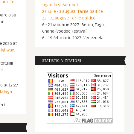
iata. Ce
Uganda și Burundi
27 iulie - 3 august: Tarile Baltice
are o sa
23 - 31 august: Tarile Baltice
din
6 - 21 ianuarie 2027: Benin, Togo,
Ghana (Voodoo Festival)
6 - 19 februarie 2027: Venezuela
ie 2026 at
Highway.
STATISTICI VIZITATORI
otul!!!!
i!
6 at 12:27
 Malaga
eri