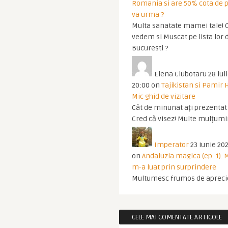
Romania si are 50% cota de p
va urma ?
Multa sanatate mamei tale! O
vedem si Muscat pe lista lor 
Bucuresti ?
Elena Ciubotaru
28 iul
20:00
on
Tajikistan si Pamir 
Mic ghid de vizitare
Cât de minunat ați prezentat t
Cred că visez! Multe mulțumir
Imperator
23 iunie 202
on
Andaluzia magica (ep. 1).
m-a luat prin surprindere
Multumesc frumos de apreci
CELE MAI COMENTATE ARTICOLE