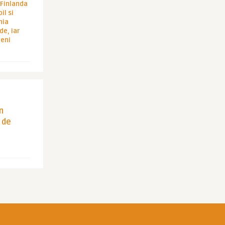
i Finlanda
il si
hia
de, iar
veni
in
 de