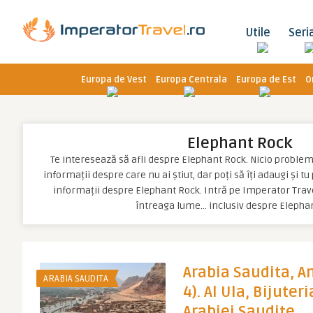
Utile
Seri
Europa de Vest
Europa Centrala
Europa de Est
O
Elephant Rock
Te interesează să afli despre Elephant Rock. Nicio problemă, 
informații despre care nu ai știut, dar poți să îți adaugi și t
informații despre Elephant Rock. Intră pe Imperator Trave
întreaga lume… inclusiv despre Elepha
Arabia Saudita, An
ARABIA SAUDITA
4). Al Ula, Bijuteri
Arabiei Saudite