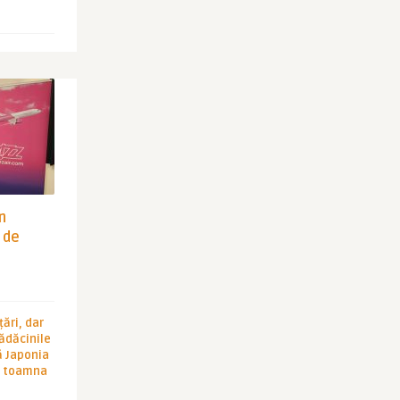
in
 de
ări, dar
rădăcinile
ă Japonia
în toamna