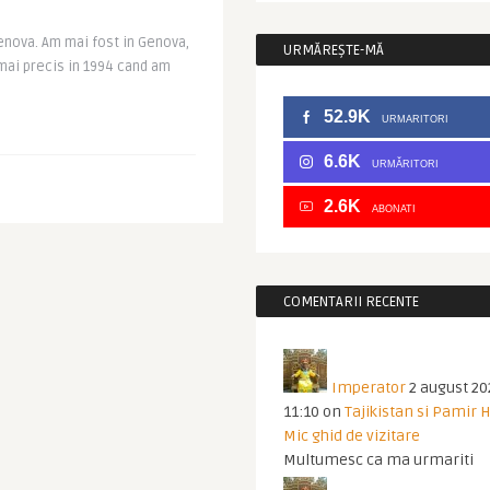
enova. Am mai fost in Genova,
URMĂREȘTE-MĂ
 mai precis in 1994 cand am
52.9K
URMARITORI
6.6K
URMĂRITORI
2.6K
ABONATI
COMENTARII RECENTE
Imperator
2 august 20
11:10
on
Tajikistan si Pamir 
Mic ghid de vizitare
Multumesc ca ma urmariti