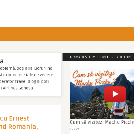
URMARESTE-MI FILMELE PE YOUTUBE. C
va
oblemă, poți afla lucruri noi
 și tu punctele tale de vedere
erator Travel Blog și poți
t Airlines Genova
cu Ernest
Cum să vizitezi Machu Picch
and Romania,
Today