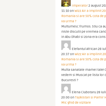
Imperator
2 august 20
11:10
on
Wizz Air a implinit 20
Romania si are 50% cota de p
va urma ?
Multumesc frumos. Stiu ca au
niste discutii pe vremea cand
in Abu Dhabi si zona era cons
Elefantul African
28 iul
20:37
on
Wizz Air a implinit 20
Romania si are 50% cota de p
va urma ?
Multa sanatate mamei tale! O
vedem si Muscat pe lista lor 
Bucuresti ?
Elena Ciubotaru
28 iul
20:00
on
Tajikistan si Pamir 
Mic ghid de vizitare