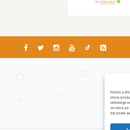
by
Imperator
Pentru a ofe
stoca și/sa
tehnologii 
uri unice pe
dat poate av
A