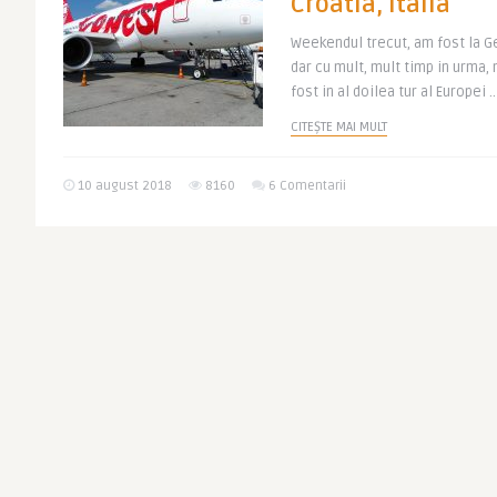
Croatia, Italia
Weekendul trecut, am fost la G
dar cu mult, mult timp in urma,
fost in al doilea tur al Europei ..
CITEȘTE MAI MULT
10 august 2018
8160
6 Comentarii