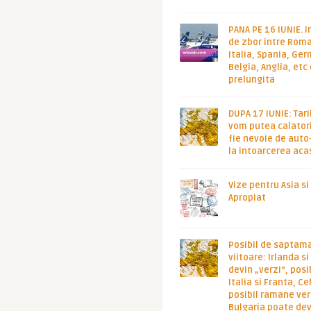
PANA PE 16 IUNIE. I
de zbor intre Roma
Italia, Spania, Ge
Belgia, Anglia, etc
prelungita
DUPA 17 IUNIE: Tari
vom putea calatori
fie nevoie de auto
la intoarcerea aca
Vize pentru Asia si
Apropiat
Posibil de saptam
viitoare: Irlanda s
devin „verzi”, posib
Italia si Franta, Ce
posibil ramane ver
Bulgaria poate de