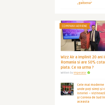
„galbena”
COMPANII AERIENE
Wizz Air a implinit 20 ani 
Romania si are 50% cota
piata. Ce va urma ?
Written by
Imperator
Cele mai moderne ț
unde poți simți și 
istoriei – viziteaz
și Coreea de Sud 
aceasta