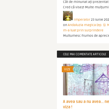
Cât de minunat ați prezentat t
Cred că visez! Multe mulțumir
Imperator
23 iunie 202
on
Andaluzia magica (ep. 1).
m-a luat prin surprindere
Multumesc frumos de apreci
CELE MAI COMENTATE ARTICOLE
VIZE
A avea sau a nu avea… n
viza !