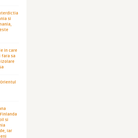
nterdictia
nia si
rmania,
 este
le in care
 fara sa
-izolare
sa
 Orientul
ana
i Finlanda
il si
hia
de, iar
veni