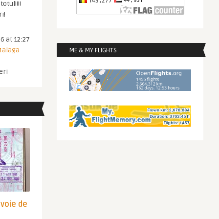
otul!!!!
i!
6 at 12:27
 Malaga
ME & MY FLIGHTS
eri
evoie de