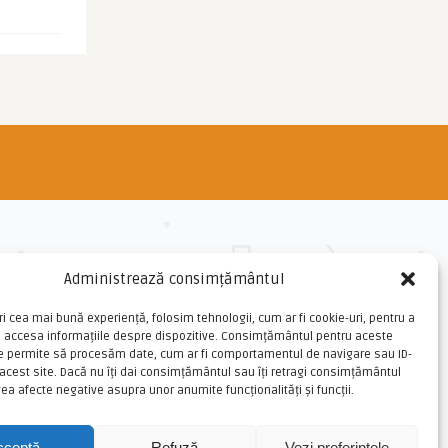
Administrează consimțământul
ri cea mai bună experiență, folosim tehnologii, cum ar fi cookie-uri, pentru a
u accesa informațiile despre dispozitive. Consimțământul pentru aceste
ne permite să procesăm date, cum ar fi comportamentul de navigare sau ID-
 acest site. Dacă nu îți dai consimțământul sau îți retragi consimțământul
ea afecte negative asupra unor anumite funcționalități și funcții.
cceptă
Refuză
Vezi preferințele