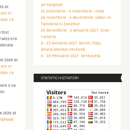
pe Yangtze)
26 at
25 octombrie - 4 noiembrie: India
 ani in
26 noiembrie - 6 decembrie: Safari in
iata. Ce
Tanzania si Zanzibar
26 decembrie - 2 ianuarie 2027: Gran
 fost
Canaria
 Wizz era
6 - 21 ianuarie 2027: Benin, Togo,
iderata
Ghana (Voodoo Festival)
6 - 19 februarie 2027: Venezuela
ie 2026 at
 ani in
iata. Ce
STATISTICI VIZITATORI
are o sa
din
ie 2026 at
Highway.