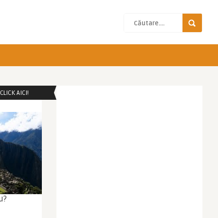
LICK AICI!
u?