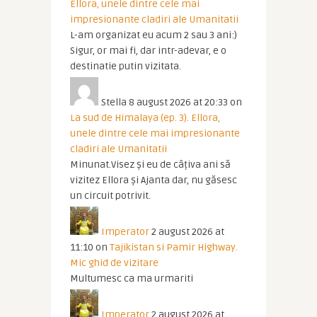
Ellora, unele dintre cele mai
impresionante cladiri ale Umanitatii
L-am organizat eu acum 2 sau 3 ani:)
Sigur, or mai fi, dar intr-adevar, e o
destinatie putin vizitata.
Stella
8 august 2026 at 20:33
on
La sud de Himalaya (ep. 3). Ellora,
unele dintre cele mai impresionante
cladiri ale Umanitatii
Minunat.Visez și eu de câțiva ani să
vizitez Ellora și Ajanta dar, nu găsesc
un circuit potrivit.
Imperator
2 august 2026 at
11:10
on
Tajikistan si Pamir Highway.
Mic ghid de vizitare
Multumesc ca ma urmariti
Imperator
2 august 2026 at