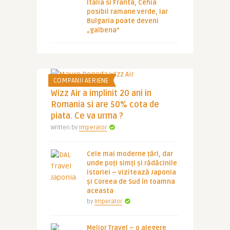
Italia si Franta, Cehia
posibil ramane verde, iar
Bulgaria poate deveni
„galbena”
COMPANII AERIENE
Wizz Air a implinit 20 ani in
Romania si are 50% cota de
piata. Ce va urma ?
Written by
Imperator
Cele mai moderne țări, dar
unde poți simți și rădăcinile
istoriei – vizitează Japonia
și Coreea de Sud în toamna
aceasta
by
Imperator
Melior Travel – o alegere