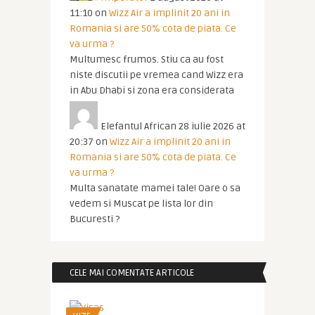
11:10
on
Wizz Air a implinit 20 ani in
Romania si are 50% cota de piata. Ce
va urma ?
Multumesc frumos. Stiu ca au fost
niste discutii pe vremea cand Wizz era
in Abu Dhabi si zona era considerata
Elefantul African
28 iulie 2026 at
20:37
on
Wizz Air a implinit 20 ani in
Romania si are 50% cota de piata. Ce
va urma ?
Multa sanatate mamei tale! Oare o sa
vedem si Muscat pe lista lor din
Bucuresti ?
CELE MAI COMENTATE ARTICOLE