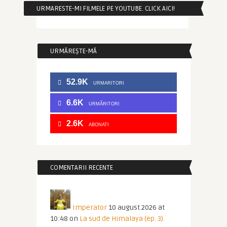
URMARESTE-MI FILMELE PE YOUTUBE. CLICK AICI!
URMĂREȘTE-MĂ
52.9K
URMARITORI
6.6K
URMĂRITORI
2.6K
ABONATI
COMENTARII RECENTE
Imperator
10 august 2026 at
10:48
on
La sud de Himalaya (ep. 3).