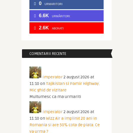
0
URMARITORI
6.6K
URMĂRITORI
2.6K
ABONATI
COMENTARII RECENTE
Imperator
2 august 2026 at
11:10
on
Tajikistan si Pamir Highway.
Mic ghid de vizitare
Multumesc ca ma urmariti
Imperator
2 august 2026 at
11:10
on
Wizz Air a implinit 20 ani in
Romania si are 50% cota de piata. Ce
va urma ?