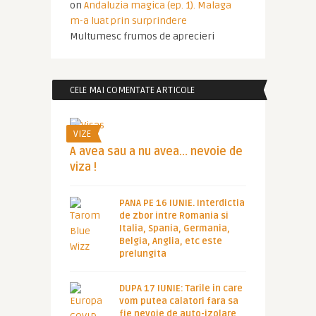
on
Andaluzia magica (ep. 1). Malaga
m-a luat prin surprindere
Multumesc frumos de aprecieri
CELE MAI COMENTATE ARTICOLE
VIZE
A avea sau a nu avea… nevoie de
viza !
PANA PE 16 IUNIE. Interdictia
de zbor intre Romania si
Italia, Spania, Germania,
Belgia, Anglia, etc este
prelungita
DUPA 17 IUNIE: Tarile in care
vom putea calatori fara sa
fie nevoie de auto-izolare