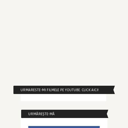
URMARESTE-MI FILMELE PE YOUTUBE. CLICK AICI!
URMĂREȘTE-MĂ