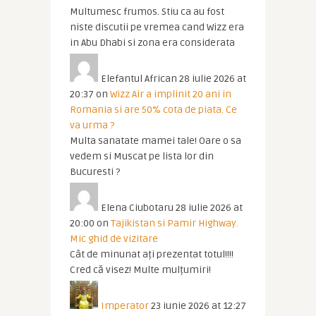
Multumesc frumos. Stiu ca au fost
niste discutii pe vremea cand Wizz era
in Abu Dhabi si zona era considerata
Elefantul African
28 iulie 2026 at
20:37
on
Wizz Air a implinit 20 ani in
Romania si are 50% cota de piata. Ce
va urma ?
Multa sanatate mamei tale! Oare o sa
vedem si Muscat pe lista lor din
Bucuresti ?
Elena Ciubotaru
28 iulie 2026 at
20:00
on
Tajikistan si Pamir Highway.
Mic ghid de vizitare
Cât de minunat ați prezentat totul!!!!
Cred că visez! Multe mulțumiri!
Imperator
23 iunie 2026 at 12:27