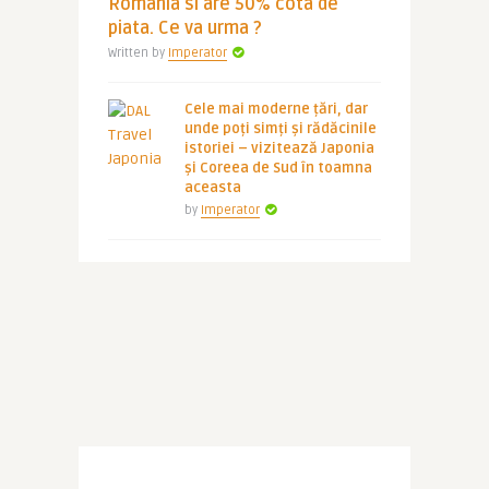
Romania si are 50% cota de
piata. Ce va urma ?
Written by
Imperator
Cele mai moderne țări, dar
unde poți simți și rădăcinile
istoriei – vizitează Japonia
și Coreea de Sud în toamna
aceasta
by
Imperator