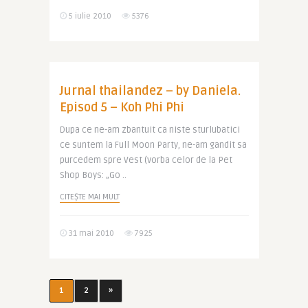
5 iulie 2010
5376
Jurnal thailandez – by Daniela.
Episod 5 – Koh Phi Phi
Dupa ce ne-am zbantuit ca niste sturlubatici
ce suntem la Full Moon Party, ne-am gandit sa
purcedem spre Vest (vorba celor de la Pet
Shop Boys: „Go ..
CITEȘTE MAI MULT
31 mai 2010
7925
1
2
»