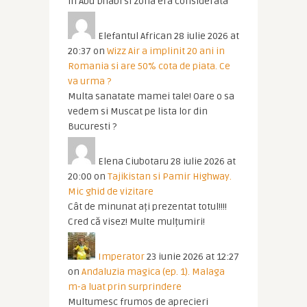
in Abu Dhabi si zona era considerata
Elefantul African
28 iulie 2026 at
20:37
on
Wizz Air a implinit 20 ani in
Romania si are 50% cota de piata. Ce
va urma ?
Multa sanatate mamei tale! Oare o sa
vedem si Muscat pe lista lor din
Bucuresti ?
Elena Ciubotaru
28 iulie 2026 at
20:00
on
Tajikistan si Pamir Highway.
Mic ghid de vizitare
Cât de minunat ați prezentat totul!!!!
Cred că visez! Multe mulțumiri!
Imperator
23 iunie 2026 at 12:27
on
Andaluzia magica (ep. 1). Malaga
m-a luat prin surprindere
Multumesc frumos de aprecieri