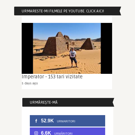
URMARESTE-MI FILMELE PE YOUTUBE. CLICK AICI!
Imperator - 153 tari vizitate
5 days ago
URMĂREȘTE-MĂ
52.9K
URMARITORI
6.6K
URMĂRITORI