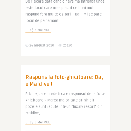
De fiecare data cand cineva ma intreaba unde
este locul care mi-a placut cel mai mult,
raspund fara multe ezitari – Bali. Mi se pare
locul de pe pamant ..
CITEȘTE MAI MULT
24 august 2010
25150
Raspuns la foto-ghicitoare: Da,
e Maldive !
Ei bine, care credeti ca e raspunsul de la foto-
ghicitoare ? Marea majoritate ati ghicit –
pozele sunt facute intr-un “luxury resort” din
Maldive, ..
CITEȘTE MAI MULT