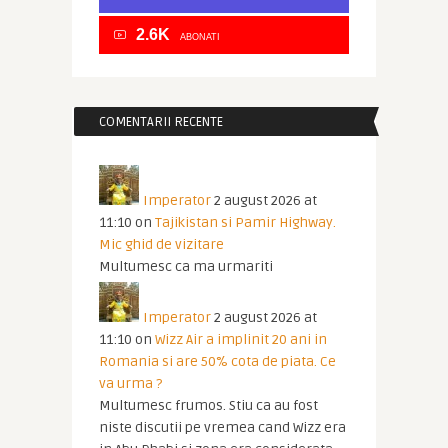
2.6K
ABONATI
COMENTARII RECENTE
Imperator
2 august 2026 at
11:10
on
Tajikistan si Pamir Highway.
Mic ghid de vizitare
Multumesc ca ma urmariti
Imperator
2 august 2026 at
11:10
on
Wizz Air a implinit 20 ani in
Romania si are 50% cota de piata. Ce
va urma ?
Multumesc frumos. Stiu ca au fost
niste discutii pe vremea cand Wizz era