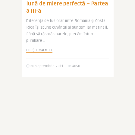
lună de miere perfectă – Partea
a III-a
Diferenţa de fus orar între Romania şi Costa
Rica îşi spune cuvântul şi suntem iar matinali.
Până să răsară soarele, plecăm într-o
plimbare ..
CITEȘTE MAI MULT
28 septembrie 2011
4858