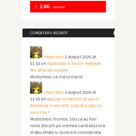
2.6K
ABONATI
COMENTARII RECENTE
Imperator
2 august 2026 at
11:10
on
Tajikistan si Pamir Highway.
Mic ghid de vizitare
Multumesc ca ma urmariti
Imperator
2 august 2026 at
11:10
on
Wizz Air a implinit 20 ani in
Romania si are 50% cota de piata. Ce
va urma ?
Multumesc frumos. Stiu ca au fost
niste discutii pe vremea cand Wizz era
in Abu Dhabi si zona era considerata