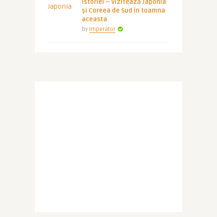
istoriei – vizitează Japonia
și Coreea de Sud în toamna
aceasta
by
Imperator