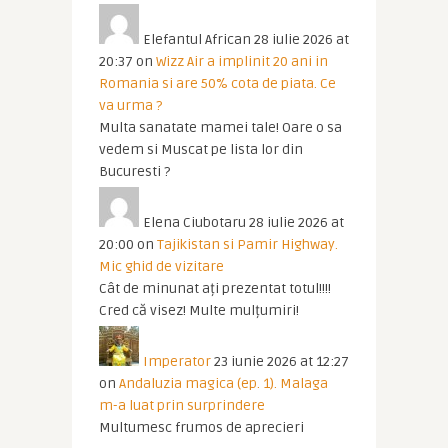
Elefantul African
28 iulie 2026 at
20:37
on
Wizz Air a implinit 20 ani in
Romania si are 50% cota de piata. Ce
va urma ?
Multa sanatate mamei tale! Oare o sa
vedem si Muscat pe lista lor din
Bucuresti ?
Elena Ciubotaru
28 iulie 2026 at
20:00
on
Tajikistan si Pamir Highway.
Mic ghid de vizitare
Cât de minunat ați prezentat totul!!!!
Cred că visez! Multe mulțumiri!
Imperator
23 iunie 2026 at 12:27
on
Andaluzia magica (ep. 1). Malaga
m-a luat prin surprindere
Multumesc frumos de aprecieri