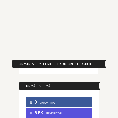
URMARESTE-MI FILMELE PE YOUTUBE. CLICK AICI!
URMĂREȘTE-MĂ
0
URMARITORI
6.6K
URMĂRITORI