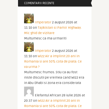
COMENTARII RECENTE
Imperator
2 august 2026 at
11:10
on
Tajikistan si Pamir Highway.
Mic ghid de vizitare
Multumesc ca ma urmariti
Imperator
2 august 2026 at
11:10
on
Wizz Air a implinit 20 ani in
Romania si are 50% cota de piata. Ce
va urma ?
Multumesc frumos. Stiu ca au fost
niste discutii pe vremea cand Wizz era
in Abu Dhabi si zona era considerata
Elefantul African
28 iulie 2026 at
20:37
on
Wizz Air a implinit 20 ani in
Romania si are 50% cota de piata. Ce