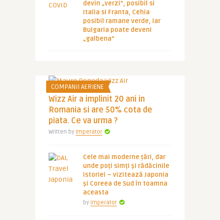
devin „verzi”, posibil si
Italia si Franta, Cehia
posibil ramane verde, iar
Bulgaria poate deveni
„galbena”
COMPANII AERIENE
Wizz Air a implinit 20 ani in
Romania si are 50% cota de
piata. Ce va urma ?
Written by
Imperator
Cele mai moderne țări, dar
unde poți simți și rădăcinile
istoriei – vizitează Japonia
și Coreea de Sud în toamna
aceasta
by
Imperator