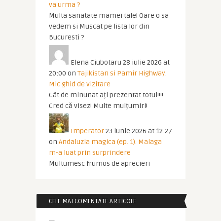
va urma ?
Multa sanatate mamei tale! Oare o sa
vedem si Muscat pe lista lor din
Bucuresti ?
Elena Ciubotaru
28 iulie 2026 at
20:00
on
Tajikistan si Pamir Highway.
Mic ghid de vizitare
Cât de minunat ați prezentat totul!!!!
Cred că visez! Multe mulțumiri!
Imperator
23 iunie 2026 at 12:27
on
Andaluzia magica (ep. 1). Malaga
m-a luat prin surprindere
Multumesc frumos de aprecieri
CELE MAI COMENTATE ARTICOLE