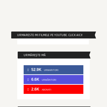
URMARESTE-MI FILMELE PE YOUTUBE. CLICK AICI!
URMĂREȘTE-MĂ
52.9K
URMARITORI
6.6K
URMĂRITORI
2.6K
ABONATI