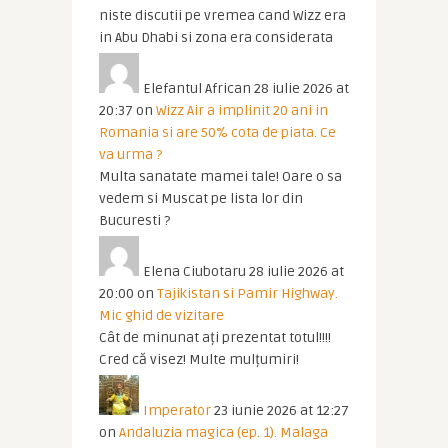
niste discutii pe vremea cand Wizz era
in Abu Dhabi si zona era considerata
Elefantul African
28 iulie 2026 at
20:37
on
Wizz Air a implinit 20 ani in
Romania si are 50% cota de piata. Ce
va urma ?
Multa sanatate mamei tale! Oare o sa
vedem si Muscat pe lista lor din
Bucuresti ?
Elena Ciubotaru
28 iulie 2026 at
20:00
on
Tajikistan si Pamir Highway.
Mic ghid de vizitare
Cât de minunat ați prezentat totul!!!!
Cred că visez! Multe mulțumiri!
Imperator
23 iunie 2026 at 12:27
on
Andaluzia magica (ep. 1). Malaga