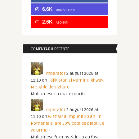
6.6K
URMĂRITORI
2.6K
ABONATI
COMENTARII RECENTE
Imperator
2 august 2026 at
11:10
on
Tajikistan si Pamir Highway.
Mic ghid de vizitare
Multumesc ca ma urmariti
Imperator
2 august 2026 at
11:10
on
Wizz Air a implinit 20 ani in
Romania si are 50% cota de piata. Ce
va urma ?
Multumesc frumos. Stiu ca au fost