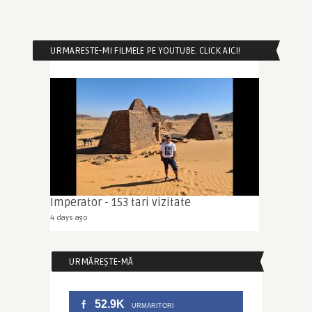
URMARESTE-MI FILMELE PE YOUTUBE. CLICK AICI!
Imperator - 153 tari vizitate
4 days ago
URMĂREȘTE-MĂ
52.9K
URMARITORI