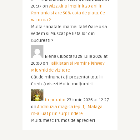
20:37
on
Wizz Air a implinit 20 ani in
Romania si are 50% cota de piata. Ce
va urma ?
Multa sanatate mamei tale! Oare o sa
vedem si Muscat pe lista lor din
Bucuresti ?
Elena Ciubotaru
28 iulie 2026 at
20:00
on
Tajikistan si Pamir Highway.
Mic ghid de vizitare
Cât de minunat ați prezentat totul!!!!
Cred că visez! Multe mulțumiri!
Imperator
23 iunie 2026 at 12:27
on
Andaluzia magica (ep. 1). Malaga
m-a luat prin surprindere
Multumesc frumos de aprecieri