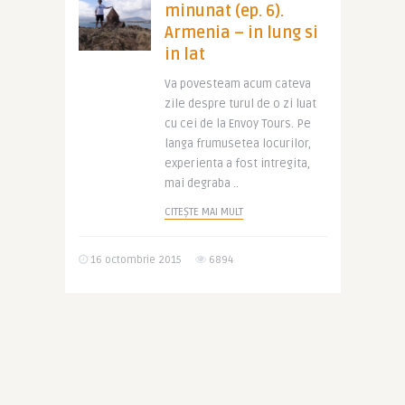
minunat (ep. 6).
Armenia – in lung si
in lat
Va povesteam acum cateva
zile despre turul de o zi luat
cu cei de la Envoy Tours. Pe
langa frumusetea locurilor,
experienta a fost intregita,
mai degraba ..
CITEȘTE MAI MULT
16 octombrie 2015
6894