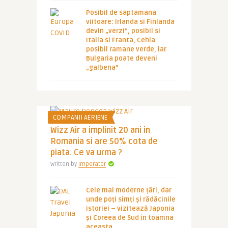
Posibil de saptamana
viitoare: Irlanda si Finlanda
devin „verzi”, posibil si
Italia si Franta, Cehia
posibil ramane verde, iar
Bulgaria poate deveni
„galbena”
COMPANII AERIENE
Wizz Air a implinit 20 ani in
Romania si are 50% cota de
piata. Ce va urma ?
Written by
Imperator
Cele mai moderne țări, dar
unde poți simți și rădăcinile
istoriei – vizitează Japonia
și Coreea de Sud în toamna
aceasta