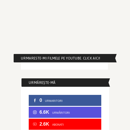
URMARESTE-MI FILMELE PE YOUTUBE. CLICK AICI!
URMĂREȘTE-MĂ
0
URMARITORI
6.6K
URMĂRITORI
2.6K
ABONATI