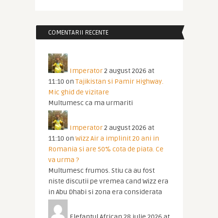
COMENTARII RECENTE
Imperator
2 august 2026 at
11:10
on
Tajikistan si Pamir Highway.
Mic ghid de vizitare
Multumesc ca ma urmariti
Imperator
2 august 2026 at
11:10
on
Wizz Air a implinit 20 ani in
Romania si are 50% cota de piata. Ce
va urma ?
Multumesc frumos. Stiu ca au fost
niste discutii pe vremea cand Wizz era
in Abu Dhabi si zona era considerata
Elefantul African
28 iulie 2026 at