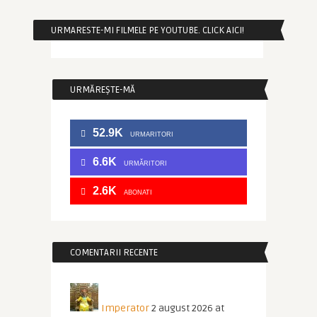
URMARESTE-MI FILMELE PE YOUTUBE. CLICK AICI!
URMĂREȘTE-MĂ
52.9K
URMARITORI
6.6K
URMĂRITORI
2.6K
ABONATI
COMENTARII RECENTE
Imperator
2 august 2026 at