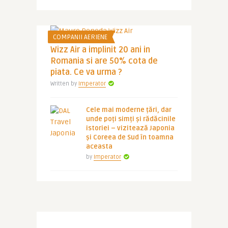
COMPANII AERIENE
Wizz Air a implinit 20 ani in
Romania si are 50% cota de
piata. Ce va urma ?
Written by
Imperator
Cele mai moderne țări, dar
unde poți simți și rădăcinile
istoriei – vizitează Japonia
și Coreea de Sud în toamna
aceasta
by
Imperator