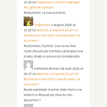
11:10
on
Tajikistan si Pamir Highway.
Mic ghid de vizitare
Multumesc ca ma urmariti
Imperator
2 august 2026 at
11:10
on
Wizz Air a implinit 20 ani in
Romania si are 50% cota de piata. Ce
va urma ?
Multumesc frumos. Stiu ca au fost
niste discutii pe vremea cand Wizz era
in Abu Dhabi si zona era considerata
Elefantul African
28 iulie 2026 at
20:37
on
Wizz Air a implinit 20 ani in
Romania si are 50% cota de piata. Ce
va urma ?
Multa sanatate mamei tale! Oare o sa
vedem si Muscat pe lista lor din
Bucuresti ?