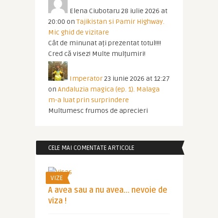
Elena Ciubotaru
28 iulie 2026 at
20:00
on
Tajikistan si Pamir Highway.
Mic ghid de vizitare
Cât de minunat ați prezentat totul!!!!
Cred că visez! Multe mulțumiri!
Imperator
23 iunie 2026 at 12:27
on
Andaluzia magica (ep. 1). Malaga
m-a luat prin surprindere
Multumesc frumos de aprecieri
CELE MAI COMENTATE ARTICOLE
VIZE
A avea sau a nu avea… nevoie de
viza !