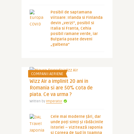
Posibil de saptamana
viitoare: Irlanda si Finlanda
devin „verzi”, posibil si
Italia si Franta, Cehia
posibil ramane verde, iar
Bulgaria poate deveni
„galbena”
COMPANII AERIENE
Wizz Air a implinit 20 ani in
Romania si are 50% cota de
piata. Ce va urma ?
Written by
Imperator
Cele mai moderne țări, dar
unde poți simți și rădăcinile
istoriei – vizitează Japonia
și Coreea de Sud în toamna