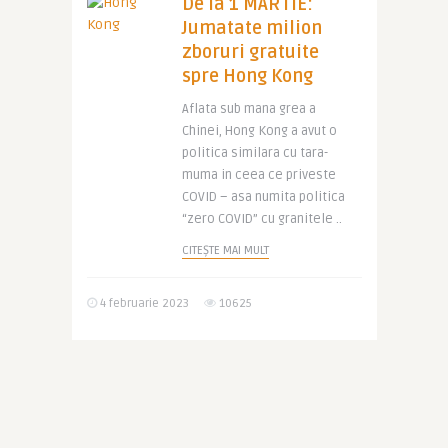
De la 1 MARTIE:
Jumatate milion
zboruri gratuite
spre Hong Kong
Aflata sub mana grea a
Chinei, Hong Kong a avut o
politica similara cu tara-
muma in ceea ce priveste
COVID – asa numita politica
“zero COVID” cu granitele ..
CITEȘTE MAI MULT
4 februarie 2023
10625