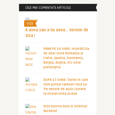
CELE MAI COMENTATE ARTICOLE
VIZE
A avea sau a nu avea… nevoie de
viza !
PANA PE 16 IUNIE. Interdictia
de zbor intre Romania si
Italia, Spania, Germania,
Belgia, Anglia, etc este
prelungita
DUPA 17 IUNIE: Tarile in care
vom putea calatori fara sa
fie nevoie de auto-izolare
la intoarcerea acasa
Vize pentru Asia si Orientul
Apropiat