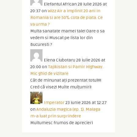
Elefantul African
28 iulie 2026 at
20:37
on
Wizz Air a implinit 20 ani in
Romania si are 50% cota de piata. Ce
va urma ?
Multa sanatate mamei tale! Oare o sa
vedem si Muscat pe lista lor din
Bucuresti ?
Elena Ciubotaru
28 iulie 2026 at
20:00
on
Tajikistan si Pamir Highway.
Mic ghid de vizitare
Cât de minunat ați prezentat totul!!!!
Cred că visez! Multe mulțumiri!
Imperator
23 iunie 2026 at 12:27
on
Andaluzia magica (ep. 1). Malaga
m-a luat prin surprindere
Multumesc frumos de aprecieri