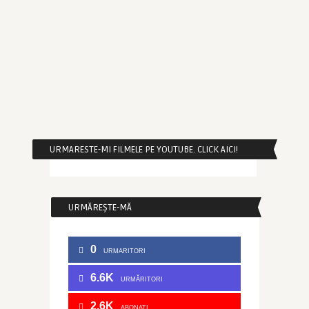
URMARESTE-MI FILMELE PE YOUTUBE. CLICK AICI!
URMĂREȘTE-MĂ
0
URMARITORI
6.6K
URMĂRITORI
2.6K
ABONATI