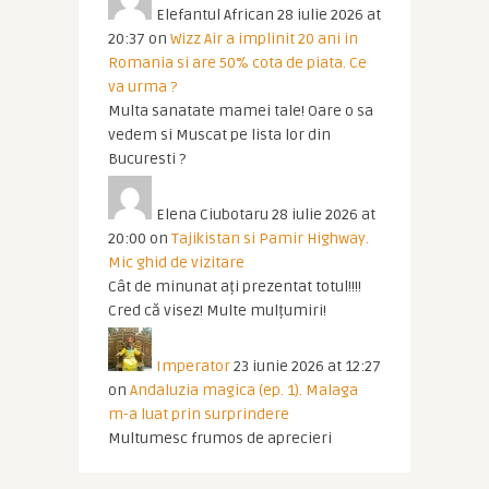
Elefantul African
28 iulie 2026 at
20:37
on
Wizz Air a implinit 20 ani in
Romania si are 50% cota de piata. Ce
va urma ?
Multa sanatate mamei tale! Oare o sa
vedem si Muscat pe lista lor din
Bucuresti ?
Elena Ciubotaru
28 iulie 2026 at
20:00
on
Tajikistan si Pamir Highway.
Mic ghid de vizitare
Cât de minunat ați prezentat totul!!!!
Cred că visez! Multe mulțumiri!
Imperator
23 iunie 2026 at 12:27
on
Andaluzia magica (ep. 1). Malaga
m-a luat prin surprindere
Multumesc frumos de aprecieri