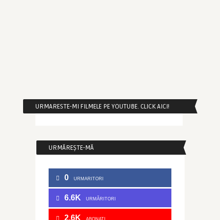
URMARESTE-MI FILMELE PE YOUTUBE. CLICK AICI!
URMĂREȘTE-MĂ
0
URMARITORI
6.6K
URMĂRITORI
2.6K
ABONATI