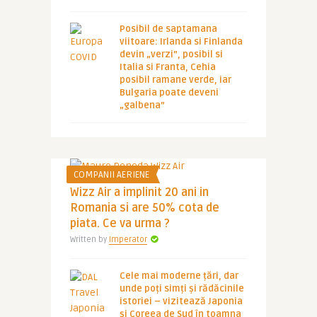
Posibil de saptamana
viitoare: Irlanda si Finlanda
devin „verzi”, posibil si
Italia si Franta, Cehia
posibil ramane verde, iar
Bulgaria poate deveni
„galbena”
COMPANII AERIENE
Wizz Air a implinit 20 ani in
Romania si are 50% cota de
piata. Ce va urma ?
Written by
Imperator
Cele mai moderne țări, dar
unde poți simți și rădăcinile
istoriei – vizitează Japonia
și Coreea de Sud în toamna