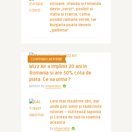
viitoare: Irlanda si Finlanda
devin „verzi”, posibil si
Italia si Franta, Cehia
posibil ramane verde, iar
Bulgaria poate deveni
„galbena”
COMPANII AERIENE
Wizz Air a implinit 20 ani in
Romania si are 50% cota de
piata. Ce va urma ?
Written by
Imperator
Cele mai moderne țări, dar
unde poți simți și rădăcinile
istoriei – vizitează Japonia
și Coreea de Sud în toamna
aceasta
by
Imperator