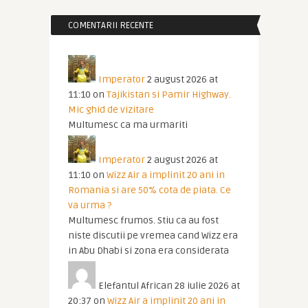
COMENTARII RECENTE
Imperator
2 august 2026 at
11:10
on
Tajikistan si Pamir Highway.
Mic ghid de vizitare
Multumesc ca ma urmariti
Imperator
2 august 2026 at
11:10
on
Wizz Air a implinit 20 ani in
Romania si are 50% cota de piata. Ce
va urma ?
Multumesc frumos. Stiu ca au fost
niste discutii pe vremea cand Wizz era
in Abu Dhabi si zona era considerata
Elefantul African
28 iulie 2026 at
20:37
on
Wizz Air a implinit 20 ani in