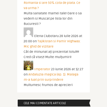
Romania si are 50% cota de piata. Ce
va urma ?
Multa sanatate mamei tale! Oare o sa
vedem si Muscat pe lista lor din
Bucuresti ?
Elena Ciubotaru
28 iulie 2026 at
20:00
on
Tajikistan si Pamir Highway.
Mic ghid de vizitare
Cât de minunat ați prezentat totul!!!!
Cred că visez! Multe mulțumiri!
Imperator
23 iunie 2026 at 12:27
on
Andaluzia magica (ep. 1). Malaga
m-a luat prin surprindere
Multumesc frumos de aprecieri
CELE MAI COMENTATE ARTICOLE