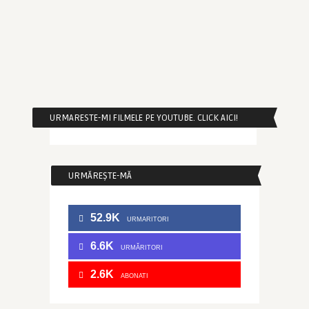
URMARESTE-MI FILMELE PE YOUTUBE. CLICK AICI!
URMĂREȘTE-MĂ
52.9K
URMARITORI
6.6K
URMĂRITORI
2.6K
ABONATI