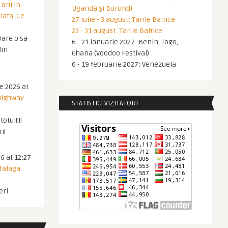
 ani in
Uganda și Burundi
iata. Ce
27 iulie - 3 august: Tarile Baltice
23 - 31 august: Tarile Baltice
are o sa
6 - 21 ianuarie 2027: Benin, Togo,
din
Ghana (Voodoo Festival)
6 - 19 februarie 2027: Venezuela
ie 2026 at
Highway.
STATISTICI VIZITATORI
otul!!!!
i!
6 at 12:27
 Malaga
eri