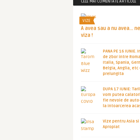
CELE MAI COMENTATE ARTICOLE
VIZE
A avea sau a nu avea… n
viza !
PANA PE 16 IUNIE. I
de zbor intre Roma
Italia, Spania, Ge
Belgia, Anglia, etc
prelungita
DUPA 17 IUNIE: Tari
vom putea calatori
fie nevoie de auto
la intoarcerea aca
Vize pentru Asia si
Apropiat