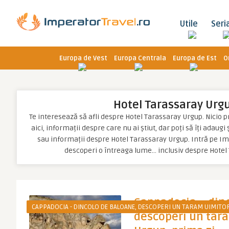
Utile
Seri
Europa de Vest
Europa Centrala
Europa de Est
O
Hotel Tarassaray Urg
Te interesează să afli despre Hotel Tarassaray Urgup. Nicio pr
aici, informații despre care nu ai știut, dar poți să îți adaugi
sau informații despre Hotel Tarassaray Urgup. Intră pe Imp
descoperi o întreaga lume… inclusiv despre Hotel
Cappadocia – din
CAPPADOCIA - DINCOLO DE BALOANE, DESCOPERI UN TARAM UIMITOR
descoperi un tara