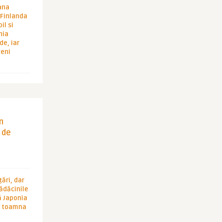
ana
i Finlanda
il si
hia
de, iar
veni
in
 de
ări, dar
rădăcinile
ă Japonia
în toamna