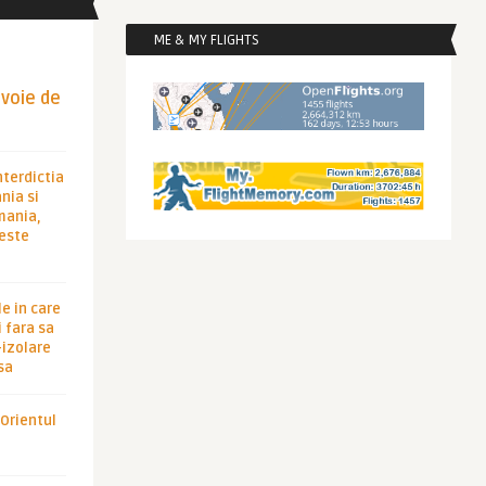
ME & MY FLIGHTS
evoie de
nterdictia
nia si
rmania,
 este
le in care
 fara sa
-izolare
sa
 Orientul