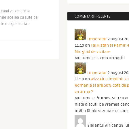
 cand va ganditi la
COMENTARII RECENTE
nile acelea cu sute de
te o experienta ..
Imperator
2 august 20
11:10
on
Tajikistan si Pamir 
Mic ghid de vizitare
Multumesc ca ma urmariti
Imperator
2 august 20
11:10
on
Wizz Air a implinit 20
Romania si are 50% cota de p
va urma ?
Multumesc frumos. Stiu ca au
niste discutii pe vremea cand
in Abu Dhabi si zona era cons
Elefantul African
28 iul