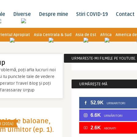
ale
Diverse
Despre mine
Stiri COVID-19
Contact
rientul Apropiat
Asia Centrala & Sud
Asia de Est
Africa
America de
URMARESTE-MI FILMELE PE YOUTUBE. C
up
oblemă, poți afla lucruri noi
 și tu punctele tale de vedere
erator Travel Blog și poți
URMĂREȘTE-MĂ
 Tarassaray Urgup
52.9K
URMARITORI
6.6K
URMĂRITORI
colo de baloane,
 (2014)
2.6K
m uimitor (ep. 1).
ABONATI