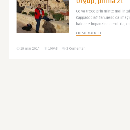
Urgup, prima zi.
Ce va trece prin minte mai intai
Cappadocia? Banuiesc ca imagi
baloane impanzind cerul. Da, es
CITEȘTE MAI MULT
19 mai 2014
10048
3 Comentarii