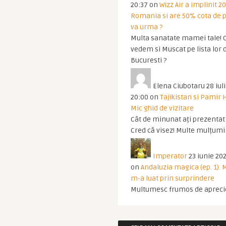
20:37
on
Wizz Air a implinit 20
Romania si are 50% cota de p
va urma ?
Multa sanatate mamei tale! O
vedem si Muscat pe lista lor 
Bucuresti ?
Elena Ciubotaru
28 iul
20:00
on
Tajikistan si Pamir 
Mic ghid de vizitare
Cât de minunat ați prezentat t
Cred că visez! Multe mulțumir
Imperator
23 iunie 202
on
Andaluzia magica (ep. 1).
m-a luat prin surprindere
Multumesc frumos de apreci