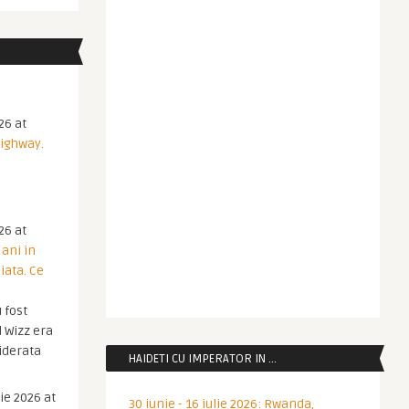
26 at
Highway.
26 at
 ani in
iata. Ce
 fost
 Wizz era
iderata
HAIDETI CU IMPERATOR IN …
ie 2026 at
30 iunie - 16 iulie 2026: Rwanda,