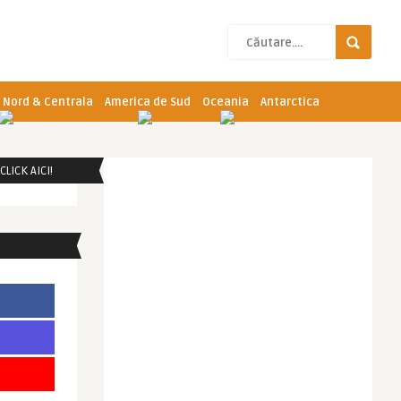
 Nord & Centrala
America de Sud
Oceania
Antarctica
LICK AICI!