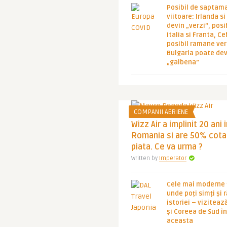
Posibil de saptam
viitoare: Irlanda s
devin „verzi”, posib
Italia si Franta, Ce
posibil ramane ver
Bulgaria poate de
„galbena”
COMPANII AERIENE
Wizz Air a implinit 20 ani 
Romania si are 50% cota
piata. Ce va urma ?
Written by
Imperator
Cele mai moderne ț
unde poți simți și 
istoriei – viziteaz
și Coreea de Sud 
aceasta