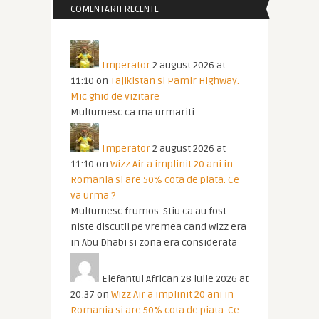
COMENTARII RECENTE
Imperator
2 august 2026 at
11:10
on
Tajikistan si Pamir Highway.
Mic ghid de vizitare
Multumesc ca ma urmariti
Imperator
2 august 2026 at
11:10
on
Wizz Air a implinit 20 ani in
Romania si are 50% cota de piata. Ce
va urma ?
Multumesc frumos. Stiu ca au fost
niste discutii pe vremea cand Wizz era
in Abu Dhabi si zona era considerata
Elefantul African
28 iulie 2026 at
20:37
on
Wizz Air a implinit 20 ani in
Romania si are 50% cota de piata. Ce