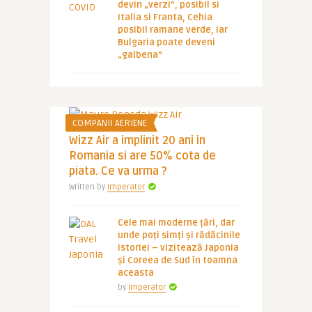
devin „verzi”, posibil si
Italia si Franta, Cehia
posibil ramane verde, iar
Bulgaria poate deveni
„galbena”
COMPANII AERIENE
Wizz Air a implinit 20 ani in
Romania si are 50% cota de
piata. Ce va urma ?
Written by
Imperator
Cele mai moderne țări, dar
unde poți simți și rădăcinile
istoriei – vizitează Japonia
și Coreea de Sud în toamna
aceasta
by
Imperator