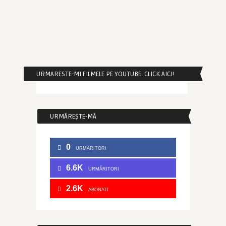
URMARESTE-MI FILMELE PE YOUTUBE. CLICK AICI!
URMĂREȘTE-MĂ
0
URMARITORI
6.6K
URMĂRITORI
2.6K
ABONATI