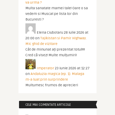
va urma ?
Multa sanatate mamei tale! Oare o sa
vedem si Muscat pe lista lor din
Bucuresti ?
Elena Ciubotaru
28 iulie 2026 at
20:00
on
Tajikistan si Pamir Highway.
Mic ghid de vizitare
Cât de minunat ați prezentat totul!!!!
Cred că visez! Multe mulțumiri!
Imperator
23 iunie 2026 at 12:27
on
Andaluzia magica (ep. 1). Malaga
m-a luat prin surprindere
Multumesc frumos de aprecieri
CELE MAI COMENTATE ARTICOLE