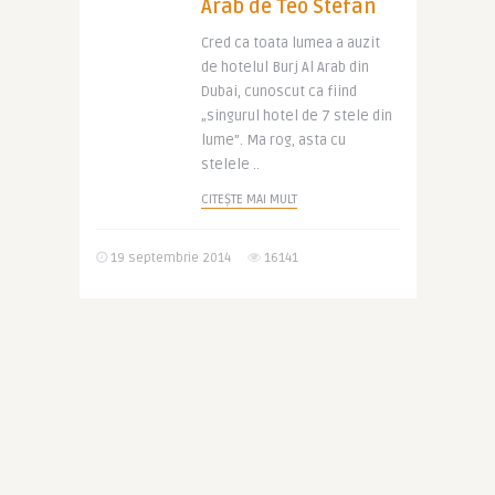
Arab de Teo Stefan
Cred ca toata lumea a auzit
de hotelul Burj Al Arab din
Dubai, cunoscut ca fiind
„singurul hotel de 7 stele din
lume”. Ma rog, asta cu
stelele ..
CITEȘTE MAI MULT
19 septembrie 2014
16141