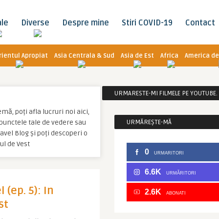
ale
Diverse
Despre mine
Stiri COVID-19
Contact
rientul Apropiat
Asia Centrala & Sud
Asia de Est
Africa
America de
URMARESTE-MI FILMELE PE YOUTUBE. C
ă, poți afla lucruri noi aici,
u punctele tale de vedere sau
URMĂREȘTE-MĂ
avel Blog și poți descoperi o
ul de Vest
0
URMARITORI
6.6K
URMĂRITORI
 (ep. 5): In
2.6K
ABONATI
st