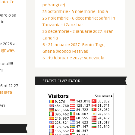
iata. Ce
pe Yangtze)
25 octombrie - 4 noiembrie: India
are o sa
26 noiembrie - 6 decembrie: Safari in
din
Tanzania si Zanzibar
26 decembrie - 2 ianuarie 2027: Gran
Canaria
ie 2026 at
6 - 21 ianuarie 2027: Benin, Togo,
Highway.
Ghana (Voodoo Festival)
6 - 19 februarie 2027: Venezuela
otul!!!!
i!
STATISTICI VIZITATORI
6 at 12:27
 Malaga
eri