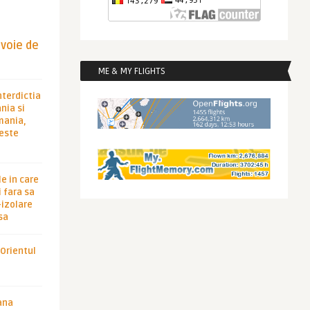
evoie de
ME & MY FLIGHTS
nterdictia
nia si
rmania,
 este
le in care
 fara sa
-izolare
sa
 Orientul
ana