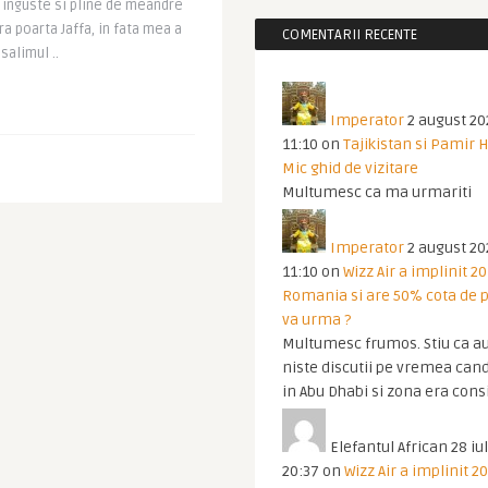
 inguste si pline de meandre
a poarta Jaffa, in fata mea a
COMENTARII RECENTE
salimul ..
Imperator
2 august 20
11:10
on
Tajikistan si Pamir 
Mic ghid de vizitare
Multumesc ca ma urmariti
Imperator
2 august 20
11:10
on
Wizz Air a implinit 20
Romania si are 50% cota de p
va urma ?
Multumesc frumos. Stiu ca au
niste discutii pe vremea cand
in Abu Dhabi si zona era cons
Elefantul African
28 iul
20:37
on
Wizz Air a implinit 20