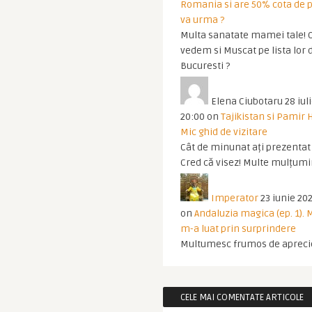
Romania si are 50% cota de p
va urma ?
Multa sanatate mamei tale! O
vedem si Muscat pe lista lor 
Bucuresti ?
Elena Ciubotaru
28 iul
20:00
on
Tajikistan si Pamir 
Mic ghid de vizitare
Cât de minunat ați prezentat t
Cred că visez! Multe mulțumir
Imperator
23 iunie 202
on
Andaluzia magica (ep. 1).
m-a luat prin surprindere
Multumesc frumos de apreci
CELE MAI COMENTATE ARTICOLE