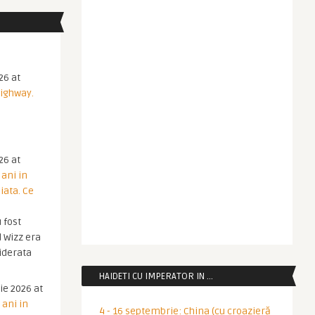
26 at
Highway.
26 at
 ani in
iata. Ce
 fost
 Wizz era
iderata
HAIDETI CU IMPERATOR IN …
ie 2026 at
 ani in
4 - 16 septembrie: China (cu croazieră