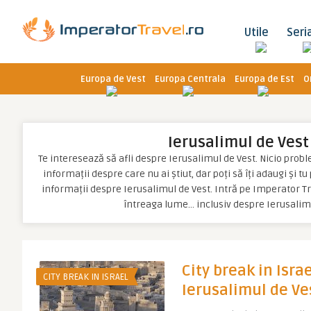
Utile
Seri
Europa de Vest
Europa Centrala
Europa de Est
O
Ierusalimul de Vest
Te interesează să afli despre Ierusalimul de Vest. Nicio problem
informații despre care nu ai știut, dar poți să îți adaugi și t
informații despre Ierusalimul de Vest. Intră pe Imperator Tr
întreaga lume… inclusiv despre Ierusalim
City break in Israel
CITY BREAK IN ISRAEL
Ierusalimul de Ve