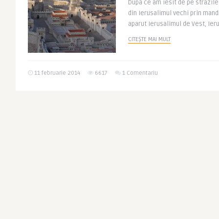
Dupa ce am iesit de pe strazile
din Ierusalimul vechi prin mandr
aparut Ierusalimul de Vest, Ieru
CITEȘTE MAI MULT
11 februarie 2014
6617
1 Comentariu