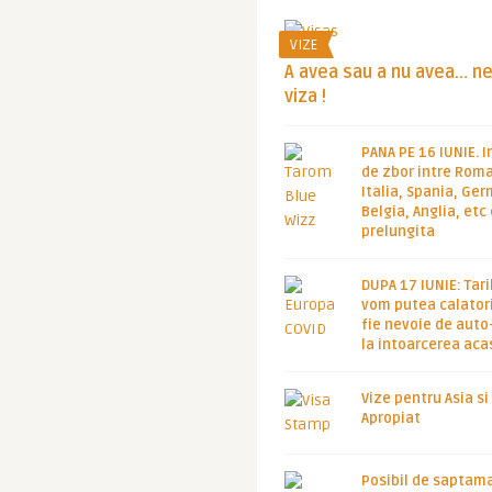
VIZE
A avea sau a nu avea… n
viza !
PANA PE 16 IUNIE. I
de zbor intre Roma
Italia, Spania, Ge
Belgia, Anglia, etc
prelungita
DUPA 17 IUNIE: Tari
vom putea calatori
fie nevoie de auto
la intoarcerea aca
Vize pentru Asia si
Apropiat
Posibil de saptam