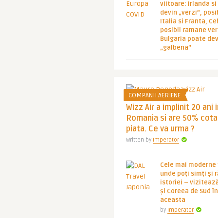
viitoare: Irlanda s
devin „verzi”, posib
Italia si Franta, Ce
posibil ramane ver
Bulgaria poate de
„galbena”
COMPANII AERIENE
Wizz Air a implinit 20 ani 
Romania si are 50% cota
piata. Ce va urma ?
Written by
Imperator
Cele mai moderne ț
unde poți simți și 
istoriei – viziteaz
și Coreea de Sud 
aceasta
by
Imperator