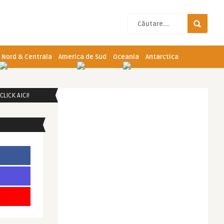
 Nord & Centrala
America de Sud
Oceania
Antarctica
LICK AICI!