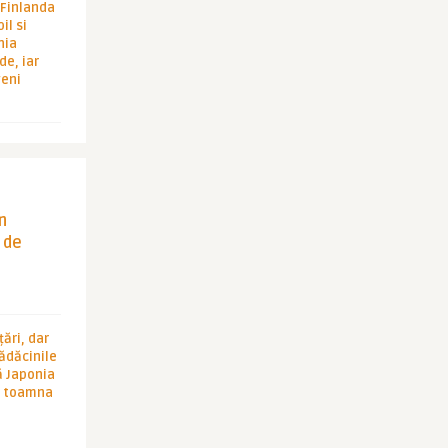
i Finlanda
il si
hia
de, iar
veni
in
 de
ări, dar
rădăcinile
ă Japonia
în toamna