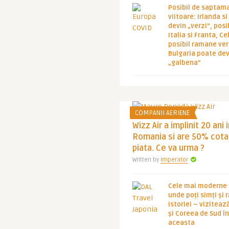
Posibil de saptam
viitoare: Irlanda s
devin „verzi”, posib
Italia si Franta, Ce
posibil ramane ver
Bulgaria poate de
„galbena”
COMPANII AERIENE
Wizz Air a implinit 20 ani 
Romania si are 50% cota
piata. Ce va urma ?
Written by
Imperator
Cele mai moderne ț
unde poți simți și 
istoriei – viziteaz
și Coreea de Sud 
aceasta