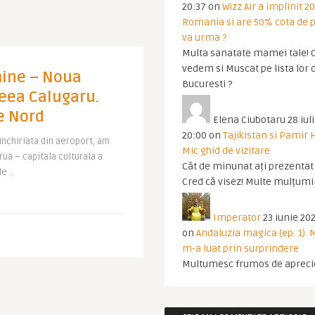
20:37
on
Wizz Air a implinit 20
Romania si are 50% cota de p
va urma ?
Multa sanatate mamei tale! O
vedem si Muscat pe lista lor 
mine – Noua
Bucuresti ?
eea Calugaru.
de Nord
Elena Ciubotaru
28 iul
20:00
on
Tajikistan si Pamir 
nchiriata din aeroport, am
Mic ghid de vizitare
rua – capitala culturala a
Cât de minunat ați prezentat t
e ..
Cred că visez! Multe mulțumir
Imperator
23 iunie 202
on
Andaluzia magica (ep. 1).
m-a luat prin surprindere
Multumesc frumos de apreci