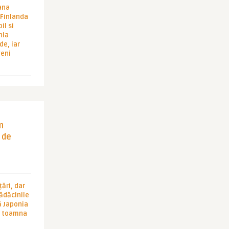
ana
i Finlanda
il si
hia
de, iar
veni
in
 de
ări, dar
rădăcinile
ă Japonia
în toamna