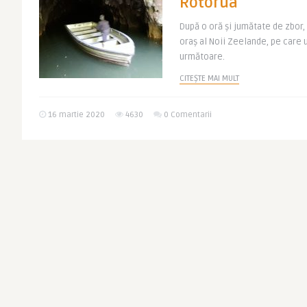
Rotorua
După o oră şi jumătate de zbor,
oraş al Noii Zeelande, pe care 
următoare.
CITEȘTE MAI MULT
16 martie 2020
4630
0 Comentarii