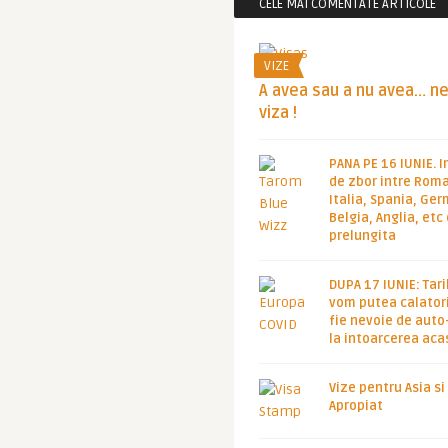
CELE MAI COMENTATE ARTICOLE
VIZE
A avea sau a nu avea… n
viza !
PANA PE 16 IUNIE. I
de zbor intre Roma
Italia, Spania, Ge
Belgia, Anglia, etc
prelungita
DUPA 17 IUNIE: Tari
vom putea calatori
fie nevoie de auto
la intoarcerea aca
Vize pentru Asia si
Apropiat