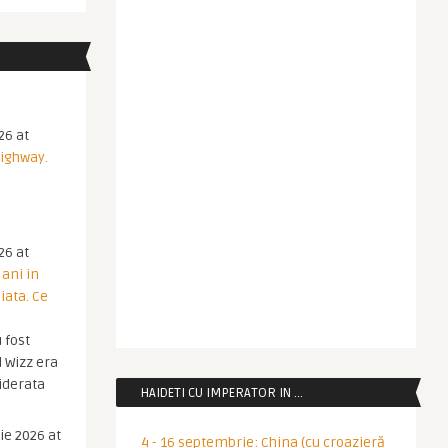
26 at
Highway.
26 at
 ani in
iata. Ce
 fost
 Wizz era
iderata
HAIDETI CU IMPERATOR IN …
ie 2026 at
4 - 16 septembrie: China (cu croazieră