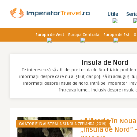
Utile
Seri
Europa de Vest
Europa Centrala
Europa de Est
O
Insula de Nord
Te interesează să afli despre Insula de Nord. Nicio problemă,
informații despre care nu ai știut, dar poți să îți adaugi și t
informații despre Insula de Nord. Intră pe Imperator Trave
întreaga lume… inclusiv despre Insula 
Călătorie în Noua 
CALATORIE IN AUSTRALIA SI NOUA ZEELANDA (2019)
„Insula de Nord” 