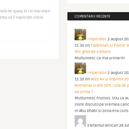
 iată-ne ajunşi în cel mai mare
COMENTARII RECENTE
urma să îl explorăm zilele
Imperator
2 august 20
11:10
on
Tajikistan si Pamir 
Mic ghid de vizitare
Multumesc ca ma urmariti
Imperator
2 august 20
11:10
on
Wizz Air a implinit 20
Romania si are 50% cota de p
va urma ?
Multumesc frumos. Stiu ca au
niste discutii pe vremea cand
in Abu Dhabi si zona era cons
Elefantul African
28 iul