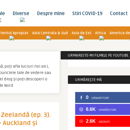
ale
Diverse
Despre mine
Stiri COVID-19
Contact
rientul Apropiat
Asia Centrala & Sud
Asia de Est
Africa
America de
URMARESTE-MI FILMELE PE YOUTUBE. C
 poți afla lucruri noi aici,
u punctele tale de vedere sau
l Blog și poți descoperi o
URMĂREȘTE-MĂ
de Nord
0
URMARITORI
6.6K
URMĂRITORI
Zeelandă (ep. 3).
2.6K
– Auckland şi
ABONATI