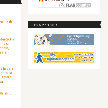
evoie de
ME & MY FLIGHTS
nterdictia
nia si
rmania,
 este
le in care
 fara sa
-izolare
sa
 Orientul