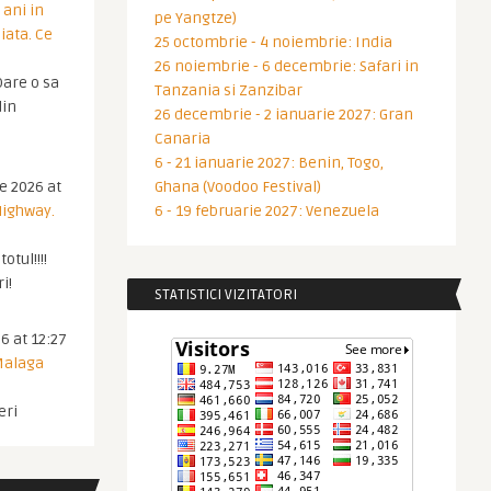
 ani in
pe Yangtze)
iata. Ce
25 octombrie - 4 noiembrie: India
26 noiembrie - 6 decembrie: Safari in
are o sa
Tanzania si Zanzibar
din
26 decembrie - 2 ianuarie 2027: Gran
Canaria
6 - 21 ianuarie 2027: Benin, Togo,
ie 2026 at
Ghana (Voodoo Festival)
Highway.
6 - 19 februarie 2027: Venezuela
otul!!!!
i!
STATISTICI VIZITATORI
6 at 12:27
 Malaga
eri