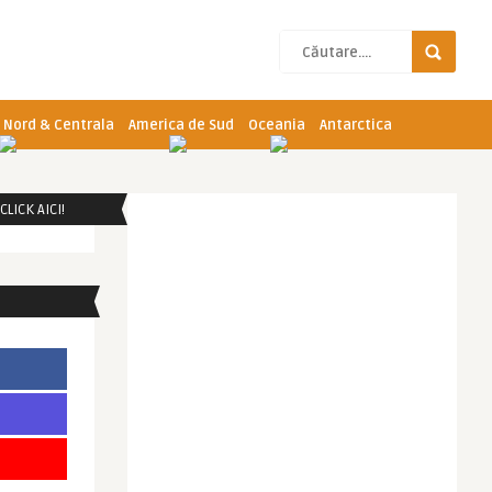
 Nord & Centrala
America de Sud
Oceania
Antarctica
LICK AICI!