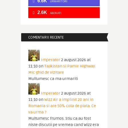
6.6K
URMĂRITORI
2.6K
ABONATI
COMENTARII RECENTE
Imperator
2 august 2026 at
11:10
on
Tajikistan si Pamir Highway.
Mic ghid de vizitare
Multumesc ca ma urmariti
Imperator
2 august 2026 at
11:10
on
Wizz Air a implinit 20 ani in
Romania si are 50% cota de piata. Ce
va urma ?
Multumesc frumos. Stiu ca au fost
niste discutii pe vremea cand Wizz era