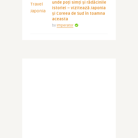
unde poți simți și rădăcinile
istoriei – vizitează Japonia
și Coreea de Sud în toamna
aceasta
by
Imperator