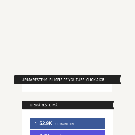
URMARESTE-MI FILMELE PE YOUTUBE. CLICK AICI!
URMĂREȘTE-MĂ
52.9K
URMARITORI