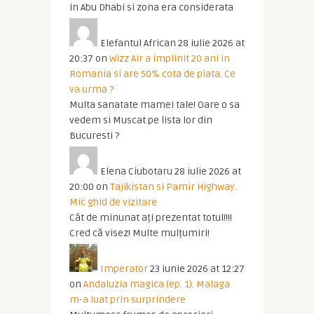
in Abu Dhabi si zona era considerata
Elefantul African
28 iulie 2026 at
20:37
on
Wizz Air a implinit 20 ani in
Romania si are 50% cota de piata. Ce
va urma ?
Multa sanatate mamei tale! Oare o sa
vedem si Muscat pe lista lor din
Bucuresti ?
Elena Ciubotaru
28 iulie 2026 at
20:00
on
Tajikistan si Pamir Highway.
Mic ghid de vizitare
Cât de minunat ați prezentat totul!!!!
Cred că visez! Multe mulțumiri!
Imperator
23 iunie 2026 at 12:27
on
Andaluzia magica (ep. 1). Malaga
m-a luat prin surprindere