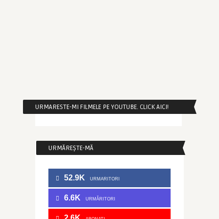
URMARESTE-MI FILMELE PE YOUTUBE. CLICK AICI!
URMĂREȘTE-MĂ
52.9K
URMARITORI
6.6K
URMĂRITORI
2.6K