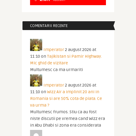
ABONATI
COMENTARII RECENTE
Imperator
2 august 2026 at
11:10
on
Tajikistan si Pamir Highway.
Mic ghid de vizitare
Multumesc ca ma urmariti
Imperator
2 august 2026 at
11:10
on
Wizz Air a implinit 20 ani in
Romania si are 50% cota de piata. Ce
va urma ?
Multumesc frumos. Stiu ca au fost
niste discutii pe vremea cand Wizz era
in Abu Dhabi si zona era considerata