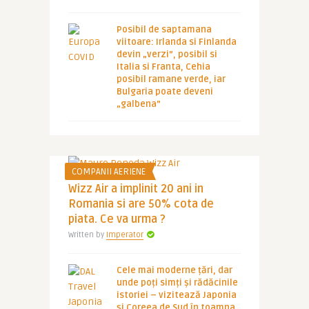
Posibil de saptamana
viitoare: Irlanda si Finlanda
devin „verzi”, posibil si
Italia si Franta, Cehia
posibil ramane verde, iar
Bulgaria poate deveni
„galbena”
COMPANII AERIENE
Wizz Air a implinit 20 ani in
Romania si are 50% cota de
piata. Ce va urma ?
Written by
Imperator
Cele mai moderne țări, dar
unde poți simți și rădăcinile
istoriei – vizitează Japonia
și Coreea de Sud în toamna