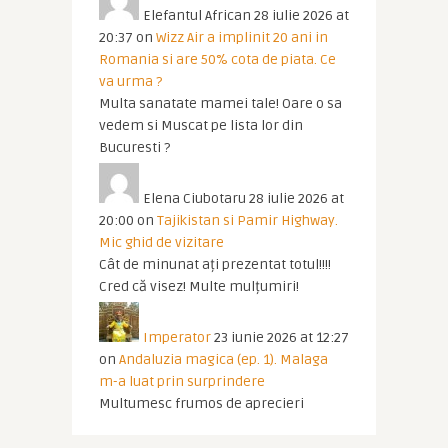
Elefantul African
28 iulie 2026 at
20:37
on
Wizz Air a implinit 20 ani in
Romania si are 50% cota de piata. Ce
va urma ?
Multa sanatate mamei tale! Oare o sa
vedem si Muscat pe lista lor din
Bucuresti ?
Elena Ciubotaru
28 iulie 2026 at
20:00
on
Tajikistan si Pamir Highway.
Mic ghid de vizitare
Cât de minunat ați prezentat totul!!!!
Cred că visez! Multe mulțumiri!
Imperator
23 iunie 2026 at 12:27
on
Andaluzia magica (ep. 1). Malaga
m-a luat prin surprindere
Multumesc frumos de aprecieri