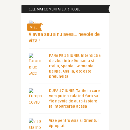
CELE MAI COMENTATE ARTICOLE
VIZE
A avea sau a nu avea… nevoie de
viza !
PANA PE 16 IUNIE. Interdictia
de zbor intre Romania si
Italia, Spania, Germania,
Belgia, Anglia, etc este
prelungita
DUPA 17 IUNIE: Tarile in care
vom putea calatori fara sa
fie nevoie de auto-izolare
la intoarcerea acasa
Vize pentru Asia si Orientul
Apropiat