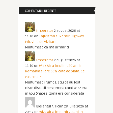
COMENTARII RECENTE
Imperator
2 august 2026 at
11:10
on
Tajikistan si Pamir Highway.
Mic ghid de vizitare
Multumesc ca ma urmariti
Imperator
2 august 2026 at
11:10
on
Wizz Air a implinit 20 ani in
Romania si are 50% cota de piata. Ce
va urma ?
Multumesc frumos. Stiu ca au fost
niste discutii pe vremea cand Wizz era
in Abu Dhabi si zona era considerata
Elefantul African
28 iulie 2026 at
20:37
on
Wizz Air a implinit 20 ani in