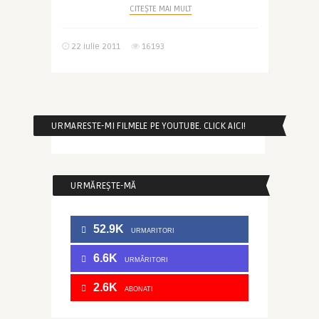
CITEȘTE MAI MULT
22 iulie 2011
16193
URMARESTE-MI FILMELE PE YOUTUBE. CLICK AICI!
URMĂREȘTE-MĂ
52.9K
URMARITORI
6.6K
URMĂRITORI
2.6K
ABONATI