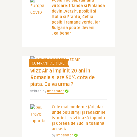
Posibil de saptamana
viitoare: Irlanda si Finlanda
devin „verzi”, posibil si
Italia si Franta, Cehia
posibil ramane verde, iar
Bulgaria poate deveni
„galbena”
COMPANII AERIENE
Wizz Air a implinit 20 ani in
Romania si are 50% cota de
piata. Ce va urma ?
Written by
Imperator
Cele mai moderne țări, dar
unde poți simți și rădăcinile
istoriei – vizitează Japonia
și Coreea de Sud în toamna
aceasta
by
Imperator