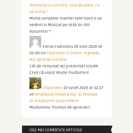
Romania si are 50% cota de piata. Ce
va urma ?
Multa sanatate mamei tale! Oare o sa
vedem si Muscat pe lista lor din
Bucuresti ?
Elena Ciubotaru
28 iulie 2026 at
20:00
on
Tajikistan si Pamir Highway.
Mic ghid de vizitare
Cât de minunat ați prezentat totul!!!!
Cred că visez! Multe mulțumiri!
Imperator
23 iunie 2026 at 12:27
on
Andaluzia magica (ep. 1). Malaga
m-a luat prin surprindere
Multumesc frumos de aprecieri
CELE MAI COMENTATE ARTICOLE