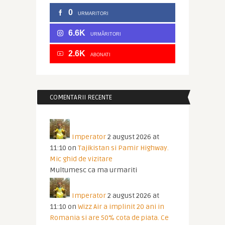
0
URMARITORI
6.6K
URMĂRITORI
2.6K
ABONATI
COMENTARII RECENTE
Imperator
2 august 2026 at
11:10
on
Tajikistan si Pamir Highway.
Mic ghid de vizitare
Multumesc ca ma urmariti
Imperator
2 august 2026 at
11:10
on
Wizz Air a implinit 20 ani in
Romania si are 50% cota de piata. Ce