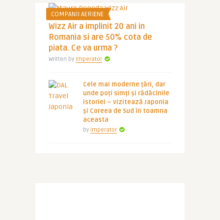
COMPANII AERIENE
Wizz Air a implinit 20 ani in
Romania si are 50% cota de
piata. Ce va urma ?
Written by
Imperator
Cele mai moderne țări, dar
unde poți simți și rădăcinile
istoriei – vizitează Japonia
și Coreea de Sud în toamna
aceasta
by
Imperator