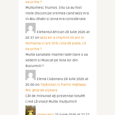
va urma ?
Multumesc frumos. Stiu ca au fost
niste discutii pe vremea cand Wizz era
in Abu Dhabi si zona era considerata
Elefantul African
28 iulie 2026 at
20:37
on
Wizz Air a implinit 20 ani in
Romania si are 50% cota de piata. Ce
va urma ?
Multa sanatate mamei tale! Oare o sa
vedem si Muscat pe lista lor din
Bucuresti ?
Elena Ciubotaru
28 iulie 2026 at
20:00
on
Tajikistan si Pamir Highway.
Mic ghid de vizitare
Cât de minunat ați prezentat totul!!!!
Cred că visez! Multe mulțumiri!
Imperator
23 iunie 2026 at 12:27